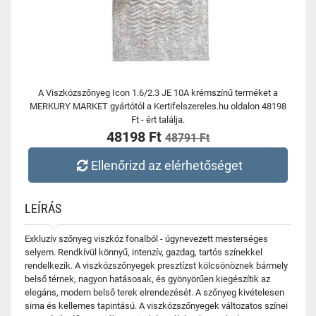
A Viszkózszőnyeg Icon 1.6/2.3 JE 10A krémszínű terméket a
MERKURY MARKET gyártótól a Kertifelszereles.hu oldalon 48198
Ft - ért találja.
48198 Ft
48791 Ft
Ellenőrizd az elérhetőséget
LEÍRÁS
Exkluzív szőnyeg viszkóz fonalból - úgynevezett mesterséges
selyem. Rendkívül könnyű, intenzív, gazdag, tartós színekkel
rendelkezik. A viszkózszőnyegek presztízst kölcsönöznek bármely
belső térnek, nagyon hatásosak, és gyönyörűen kiegészítik az
elegáns, modern belső terek elrendezését. A szőnyeg kivételesen
sima és kellemes tapintású. A viszkózszőnyegek változatos színei