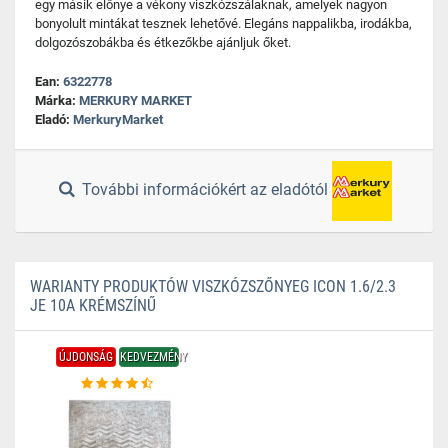
egy másik előnye a vékony viszkózszálaknak, amelyek nagyon
bonyolult mintákat tesznek lehetővé. Elegáns nappalikba, irodákba,
dolgozószobákba és étkezőkbe ajánljuk őket.
Ean:
6322778
Márka:
MERKURY MARKET
Eladó:
MerkuryMarket
További információkért az eladótól
WARIANTY PRODUKTÓW VISZKÓZSZŐNYEG ICON 1.6/2.3
JE 10A KRÉMSZÍNŰ
ÚJDONSÁG
KEDVEZMÉNY