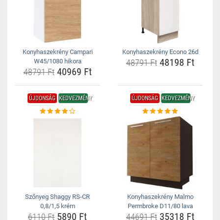
Konyhaszekrény Campari
Konyhaszekrény Econo 26d
48198 Ft
W45/1080 hikora
48791 Ft
40969 Ft
48791 Ft
ÚJDONSÁG
KEDVEZMÉNY
ÚJDONSÁG
KEDVEZMÉNY
Szőnyeg Shaggy RS-CR
Konyhaszekrény Malmo
0,8/1,5 krém
Permbroke D11/80 lava
5890 Ft
35318 Ft
6110 Ft
44691 Ft