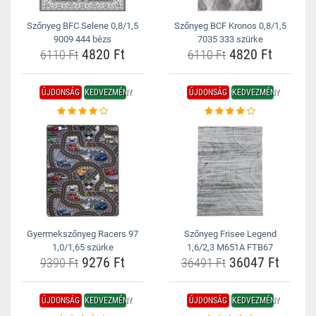
Szőnyeg BFC Selene 0,8/1,5
Szőnyeg BCF Kronos 0,8/1,5
9009 444 bézs
7035 333 szürke
4820 Ft
4820 Ft
6110 Ft
6110 Ft
ÚJDONSÁG
KEDVEZMÉNY
ÚJDONSÁG
KEDVEZMÉNY
Gyermekszőnyeg Racers 97
Szőnyeg Frisee Legend
1,0/1,65 szürke
1,6/2,3 M651A FTB67
9276 Ft
36047 Ft
9390 Ft
36491 Ft
ÚJDONSÁG
KEDVEZMÉNY
ÚJDONSÁG
KEDVEZMÉNY