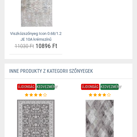
Viszkózszőnyeg Icon 0.68/1.2
JE 10A krémszínű
10896 Ft
11030 Ft
INNE PRODUKTY Z KATEGORII SZŐNYEGEK
ÚJDONSÁG
KEDVEZMÉNY
ÚJDONSÁG
KEDVEZMÉNY