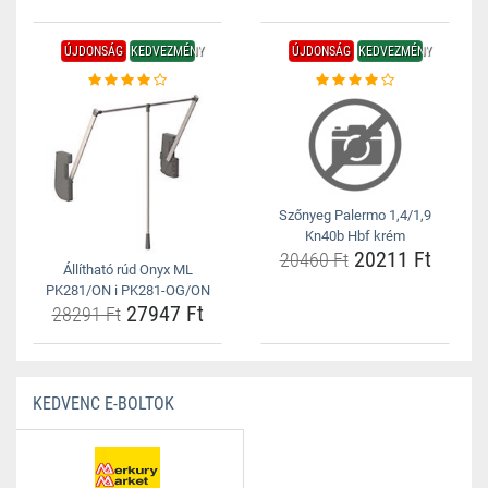
ÚJDONSÁG
KEDVEZMÉNY
ÚJDONSÁG
KEDVEZMÉNY
Szőnyeg Palermo 1,4/1,9
Kn40b Hbf krém
20211 Ft
20460 Ft
Állítható rúd Onyx ML
PK281/ON i PK281-OG/ON
27947 Ft
28291 Ft
KEDVENC E-BOLTOK