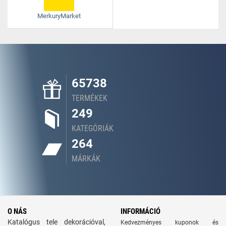
MerkuryMarket
65738
TERMÉKEK
249
KATEGÓRIÁK
264
MÁRKÁK
O NÁS
INFORMÁCIÓ
Katalógus tele dekorációval,
Kedvezményes kuponok és