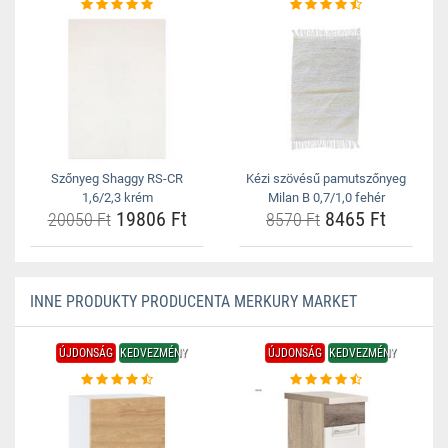
Szőnyeg Shaggy RS-CR
Kézi szövésű pamutszőnyeg
1,6/2,3 krém
Milan B 0,7/1,0 fehér
19806 Ft
8465 Ft
20050 Ft
8570 Ft
INNE PRODUKTY PRODUCENTA MERKURY MARKET
ÚJDONSÁG
KEDVEZMÉNY
ÚJDONSÁG
KEDVEZMÉNY