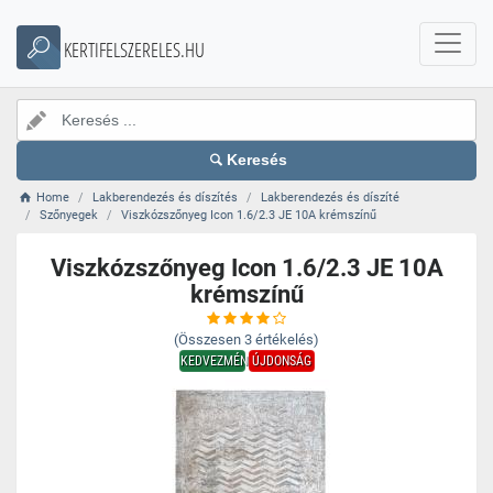
KERTIFELSZERELES.HU
Keresés
Home
Lakberendezés és díszítés
Lakberendezés és díszíté
Szőnyegek
Viszkózszőnyeg Icon 1.6/2.3 JE 10A krémszínű
Viszkózszőnyeg Icon 1.6/2.3 JE 10A
krémszínű
(Összesen
3
értékelés)
KEDVEZMÉNY
ÚJDONSÁG