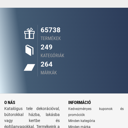
65738
TERMÉKEK
249
KATEGÓRIÁK
264
MÁRKÁK
O NÁS
INFORMÁCIÓ
Katalógus tele dekorációval,
Kedvezményes kuponok és
bútorokkal házba, lakásba
promóciók
vagy kertbe és
Minden kategória
építőanyagokkal. Termékeink a
Minden márka