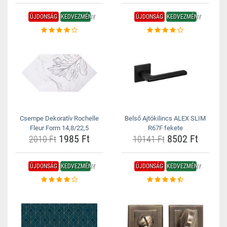
ÚJDONSÁG
KEDVEZMÉNY
ÚJDONSÁG
KEDVEZMÉNY
Csempe Dekoratív Rochelle
Belső Ajtókilincs ALEX SLIM
Fleur Form 14,8/22,5
R67F fekete
1985 Ft
8502 Ft
2010 Ft
10141 Ft
ÚJDONSÁG
KEDVEZMÉNY
ÚJDONSÁG
KEDVEZMÉNY