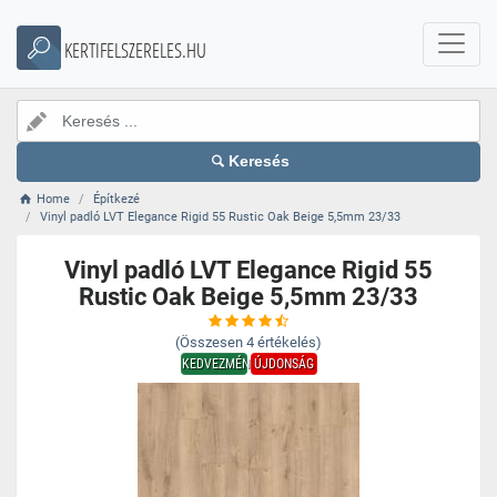
KERTIFELSZERELES.HU
Keresés
Home
Építkezé
Vinyl padló LVT Elegance Rigid 55 Rustic Oak Beige 5,5mm 23/33
Vinyl padló LVT Elegance Rigid 55
Rustic Oak Beige 5,5mm 23/33
(Összesen
4
értékelés)
KEDVEZMÉNY
ÚJDONSÁG