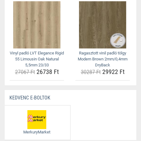
Vinyl padló LVT Elegance Rigid
Ragasztott vinil padló tölgy
55 Limousin Oak Natural
Modern Brown 2mm/0,4mm
5,5mm 23/33
DryBack
26738 Ft
29922 Ft
27067 Ft
30287 Ft
KEDVENC E-BOLTOK
MerkuryMarket