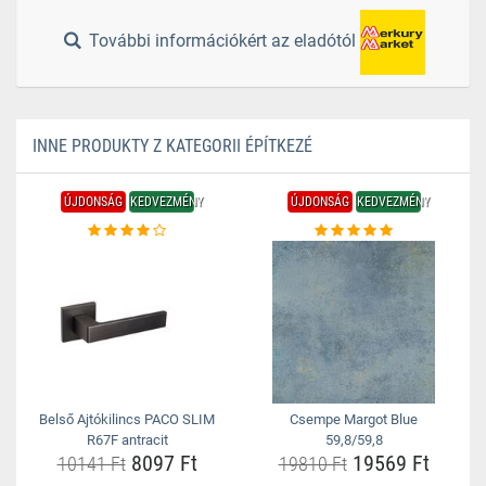
További információkért az eladótól
INNE PRODUKTY Z KATEGORII ÉPÍTKEZÉ
ÚJDONSÁG
KEDVEZMÉNY
ÚJDONSÁG
KEDVEZMÉNY
Belső Ajtókilincs PACO SLIM
Csempe Margot Blue
R67F antracit
59,8/59,8
8097 Ft
19569 Ft
10141 Ft
19810 Ft