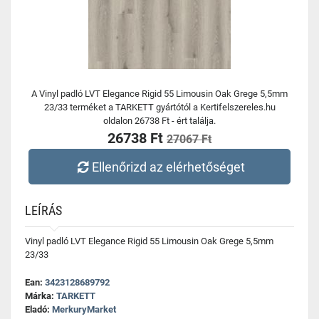
A Vinyl padló LVT Elegance Rigid 55 Limousin Oak Grege 5,5mm
23/33 terméket a TARKETT gyártótól a Kertifelszereles.hu
oldalon 26738 Ft - ért találja.
26738 Ft
27067 Ft
Ellenőrizd az elérhetőséget
LEÍRÁS
Vinyl padló LVT Elegance Rigid 55 Limousin Oak Grege 5,5mm
23/33
Ean:
3423128689792
Márka:
TARKETT
Eladó:
MerkuryMarket