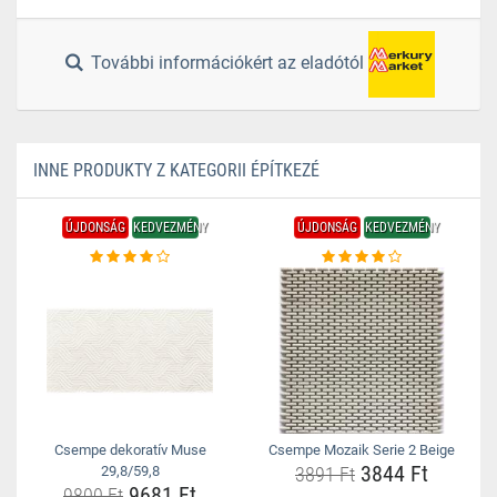
További információkért az eladótól
INNE PRODUKTY Z KATEGORII ÉPÍTKEZÉ
ÚJDONSÁG
KEDVEZMÉNY
ÚJDONSÁG
KEDVEZMÉNY
Csempe dekoratív Muse
Csempe Mozaik Serie 2 Beige
3844 Ft
29,8/59,8
3891 Ft
9681 Ft
9800 Ft