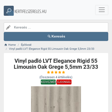
KERTIFELSZERELES.HU
Keresés
Home
Építkezé
Vinyl padló LVT Elegance Rigid 55 Limousin Oak Grege 5,5mm 23/33
Vinyl padló LVT Elegance Rigid 55
Limousin Oak Grege 5,5mm 23/33
(Összesen
4
értékelés)
KEDVEZMÉNY
ÚJDONSÁG