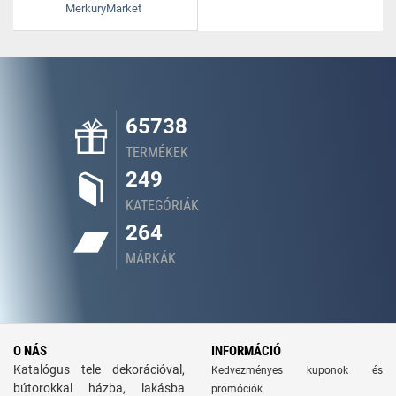
MerkuryMarket
65738
TERMÉKEK
249
KATEGÓRIÁK
264
MÁRKÁK
O NÁS
INFORMÁCIÓ
Katalógus tele dekorációval,
Kedvezményes kuponok és
bútorokkal házba, lakásba
promóciók