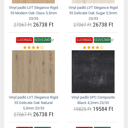
Vinyl padló LVT Elegance Rigid
Vinyl padló LVT Elegance Rigid
55 Modern Oak Class 5,5mm
55 Delicate Oak Sugar 5,5mm
23/33
23/33
26738 Ft
26738 Ft
27067 Ft
27067 Ft
ÚJDONSÁG
KEDVEZMÉNY
ÚJDONSÁG
KEDVEZMÉNY
Vinyl padló LVT Elegance Rigid
Vinyl padló SPC Composite
55 Delicate Oak Natural
Black 4,2mm 23/33
19584 Ft
5,5mm 23/33
19825 Ft
26738 Ft
27067 Ft