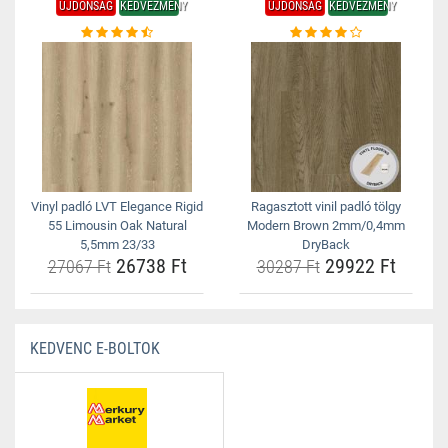
ÚJDONSÁG
KEDVEZMÉNY
ÚJDONSÁG
KEDVEZMÉNY
Vinyl padló LVT Elegance Rigid
Ragasztott vinil padló tölgy
55 Limousin Oak Natural
Modern Brown 2mm/0,4mm
5,5mm 23/33
DryBack
26738 Ft
29922 Ft
27067 Ft
30287 Ft
KEDVENC E-BOLTOK