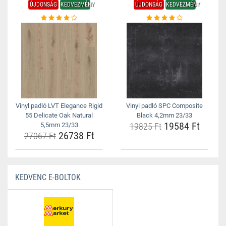
ÚJDONSÁG
KEDVEZMÉNY
ÚJDONSÁG
KEDVEZMÉNY
Vinyl padló LVT Elegance Rigid
Vinyl padló SPC Composite
55 Delicate Oak Natural
Black 4,2mm 23/33
19584 Ft
5,5mm 23/33
19825 Ft
26738 Ft
27067 Ft
KEDVENC E-BOLTOK