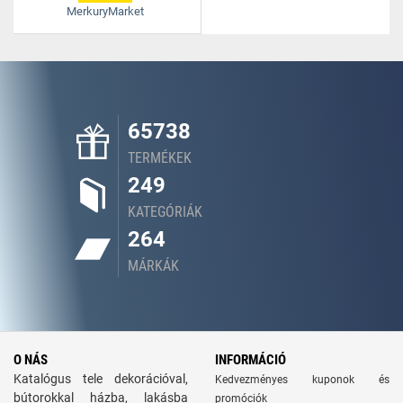
MerkuryMarket
65738
TERMÉKEK
249
KATEGÓRIÁK
264
MÁRKÁK
O NÁS
INFORMÁCIÓ
Katalógus tele dekorációval,
Kedvezményes kuponok és
bútorokkal házba, lakásba
promóciók