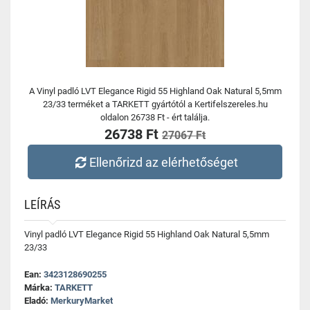
A Vinyl padló LVT Elegance Rigid 55 Highland Oak Natural 5,5mm
23/33 terméket a TARKETT gyártótól a Kertifelszereles.hu
oldalon 26738 Ft - ért találja.
26738 Ft
27067 Ft
Ellenőrizd az elérhetőséget
LEÍRÁS
Vinyl padló LVT Elegance Rigid 55 Highland Oak Natural 5,5mm
23/33
Ean:
3423128690255
Márka:
TARKETT
Eladó:
MerkuryMarket