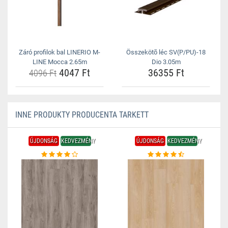
Záró profilok bal LINERIO M-
Összekötõ léc SV(P/PU)-18
LINE Mocca 2.65m
Dio 3.05m
4047 Ft
36355 Ft
4096 Ft
INNE PRODUKTY PRODUCENTA TARKETT
ÚJDONSÁG
KEDVEZMÉNY
ÚJDONSÁG
KEDVEZMÉNY