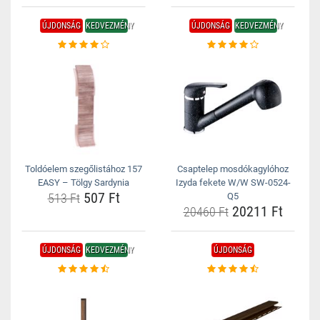
ÚJDONSÁG
KEDVEZMÉNY
ÚJDONSÁG
KEDVEZMÉNY
Toldóelem szegőlistához 157
Csaptelep mosdókagylóhoz
EASY – Tölgy Sardynia
Izyda fekete W/W SW-0524-
507 Ft
513 Ft
Q5
20211 Ft
20460 Ft
ÚJDONSÁG
KEDVEZMÉNY
ÚJDONSÁG