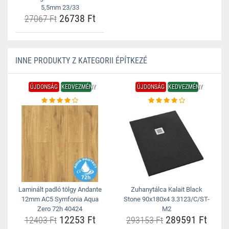
5,5mm 23/33
26738 Ft
27067 Ft
INNE PRODUKTY Z KATEGORII ÉPÍTKEZÉ
ÚJDONSÁG
KEDVEZMÉNY
ÚJDONSÁG
KEDVEZMÉNY
Laminált padló tölgy Andante
Zuhanytálca Kalait Black
12mm AC5 Symfonia Aqua
Stone 90x180x4 3.3123/C/ST-
Zero 72h 40424
M2
12253 Ft
289591 Ft
12403 Ft
293153 Ft