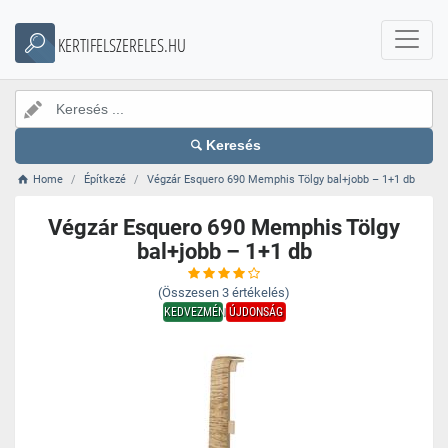
KERTIFELSZERELES.HU
Keresés
Home
Építkezé
Végzár Esquero 690 Memphis Tölgy bal+jobb – 1+1 db
Végzár Esquero 690 Memphis Tölgy
bal+jobb – 1+1 db
(Összesen
3
értékelés)
KEDVEZMÉNY
ÚJDONSÁG