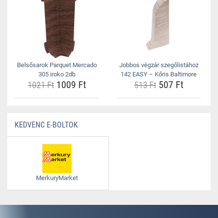
Belsősarok Parquet Mercado
Jobbos végzár szegőlistához
305 iroko 2db
142 EASY – Kőris Baltimore
1009 Ft
507 Ft
1021 Ft
513 Ft
KEDVENC E-BOLTOK
MerkuryMarket