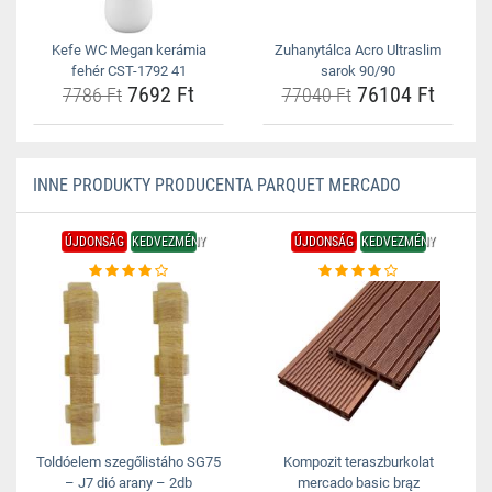
Kefe WC Megan kerámia
Zuhanytálca Acro Ultraslim
fehér CST-1792 41
sarok 90/90
7692 Ft
76104 Ft
7786 Ft
77040 Ft
INNE PRODUKTY PRODUCENTA PARQUET MERCADO
ÚJDONSÁG
KEDVEZMÉNY
ÚJDONSÁG
KEDVEZMÉNY
Toldóelem szegőlistáho SG75
Kompozit teraszburkolat
– J7 dió arany – 2db
mercado basic brąz