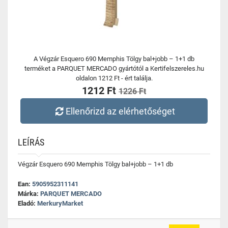
A Végzár Esquero 690 Memphis Tölgy bal+jobb – 1+1 db
terméket a PARQUET MERCADO gyártótól a Kertifelszereles.hu
oldalon 1212 Ft - ért találja.
1212 Ft
1226 Ft
Ellenőrizd az elérhetőséget
LEÍRÁS
Végzár Esquero 690 Memphis Tölgy bal+jobb – 1+1 db
Ean:
5905952311141
Márka:
PARQUET MERCADO
Eladó:
MerkuryMarket