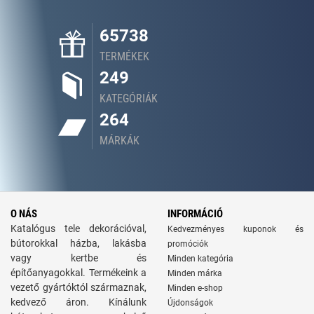
65738
TERMÉKEK
249
KATEGÓRIÁK
264
MÁRKÁK
O NÁS
INFORMÁCIÓ
Katalógus tele dekorációval,
Kedvezményes kuponok és
bútorokkal házba, lakásba
promóciók
vagy kertbe és
Minden kategória
építőanyagokkal. Termékeink a
Minden márka
vezető gyártóktól származnak,
Minden e-shop
kedvező áron. Kínálunk
Újdonságok