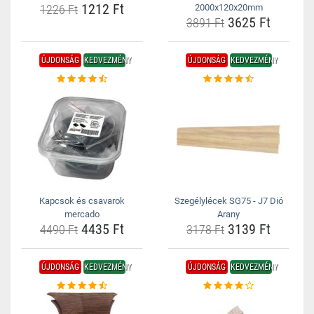
1212 Ft
1226 Ft
2000x120x20mm
3625 Ft
3891 Ft
ÚJDONSÁG
KEDVEZMÉNY
ÚJDONSÁG
KEDVEZMÉNY
Kapcsok és csavarok
Szegélylécek SG75 - J7 Dió
mercado
Arany
4435 Ft
3139 Ft
4490 Ft
3178 Ft
ÚJDONSÁG
KEDVEZMÉNY
ÚJDONSÁG
KEDVEZMÉNY