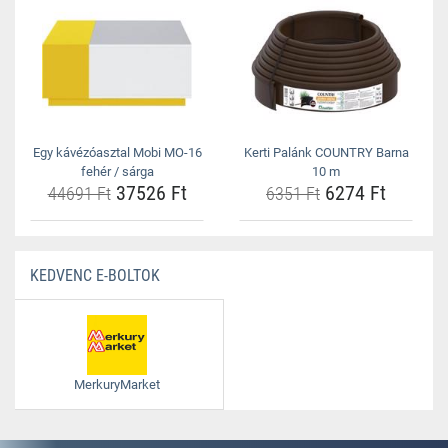
Egy kávézóasztal Mobi MO-16
Kerti Palánk COUNTRY Barna
fehér / sárga
10 m
37526 Ft
6274 Ft
44691 Ft
6351 Ft
KEDVENC E-BOLTOK
MerkuryMarket