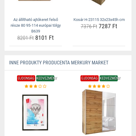
Az állítható ajtókeret felső
Kosár H-23115 32x23x45h cm
7287 Ft
része 80 95-114 európai tölgy
7376 Ft
B639
8101 Ft
8201 Ft
INNE PRODUKTY PRODUCENTA MERKURY MARKET
ÚJDONSÁG
KEDVEZMÉNY
ÚJDONSÁG
KEDVEZMÉNY