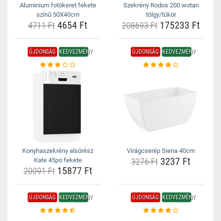
Aluminium fotókeret fekete
Szekrény Rodos 200 wotan
színű 50X40cm
tölgy/tükör
4654 Ft
175233 Ft
4711 Ft
208693 Ft
ÚJDONSÁG
KEDVEZMÉNY
ÚJDONSÁG
KEDVEZMÉNY
Konyhaszekrény alsórész
Virágcserép Siena 40cm
3237 Ft
Kate 45po fekete
3276 Ft
15877 Ft
20091 Ft
ÚJDONSÁG
KEDVEZMÉNY
ÚJDONSÁG
KEDVEZMÉNY