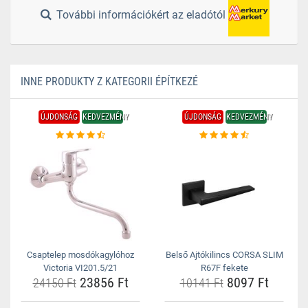
További információkért az eladótól
INNE PRODUKTY Z KATEGORII ÉPÍTKEZÉ
ÚJDONSÁG
KEDVEZMÉNY
ÚJDONSÁG
KEDVEZMÉNY
Csaptelep mosdókagylóhoz
Belső Ajtókilincs CORSA SLIM
Victoria VI201.5/21
R67F fekete
23856 Ft
8097 Ft
24150 Ft
10141 Ft