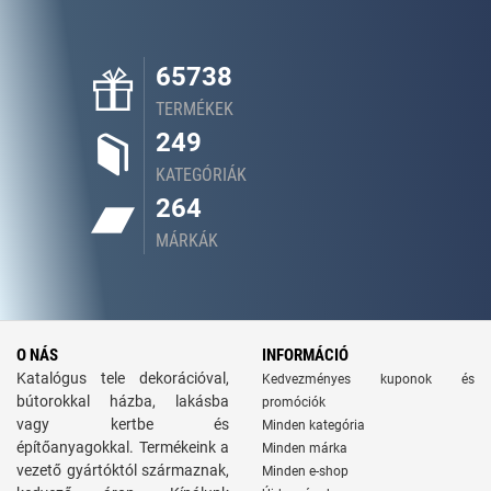
65738
TERMÉKEK
249
KATEGÓRIÁK
264
MÁRKÁK
O NÁS
INFORMÁCIÓ
Katalógus tele dekorációval,
Kedvezményes kuponok és
bútorokkal házba, lakásba
promóciók
vagy kertbe és
Minden kategória
építőanyagokkal. Termékeink a
Minden márka
vezető gyártóktól származnak,
Minden e-shop