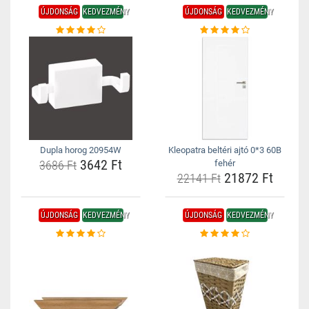
ÚJDONSÁG
KEDVEZMÉNY
ÚJDONSÁG
KEDVEZMÉNY
Dupla horog 20954W
Kleopatra beltéri ajtó 0*3 60B
3642 Ft
3686 Ft
fehér
21872 Ft
22141 Ft
ÚJDONSÁG
KEDVEZMÉNY
ÚJDONSÁG
KEDVEZMÉNY