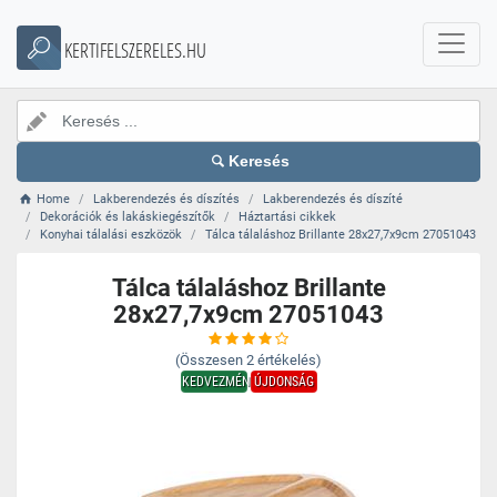
KERTIFELSZERELES.HU
Keresés
Home
Lakberendezés és díszítés
Lakberendezés és díszíté
Dekorációk és lakáskiegészítők
Háztartási cikkek
Konyhai tálalási eszközök
Tálca tálaláshoz Brillante 28x27,7x9cm 27051043
Tálca tálaláshoz Brillante
28x27,7x9cm 27051043
(Összesen
2
értékelés)
KEDVEZMÉNY
ÚJDONSÁG