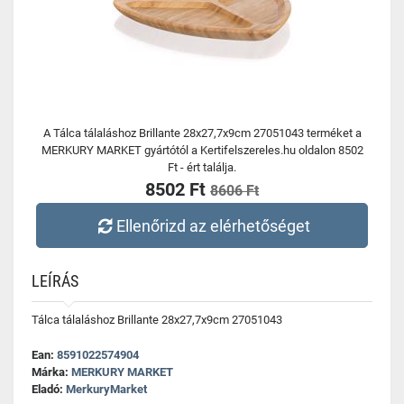
A Tálca tálaláshoz Brillante 28x27,7x9cm 27051043 terméket a
MERKURY MARKET gyártótól a Kertifelszereles.hu oldalon 8502
Ft - ért találja.
8502 Ft
8606 Ft
Ellenőrizd az elérhetőséget
LEÍRÁS
Tálca tálaláshoz Brillante 28x27,7x9cm 27051043
Ean:
8591022574904
Márka:
MERKURY MARKET
Eladó:
MerkuryMarket