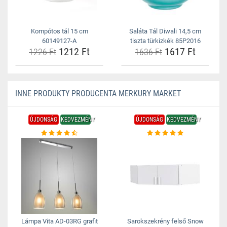
Kompótos tál 15 cm
Saláta Tál Diwali 14,5 cm
60149127-A
tiszta türkizkék 85P2016
1212 Ft
1617 Ft
1226 Ft
1636 Ft
INNE PRODUKTY PRODUCENTA MERKURY MARKET
ÚJDONSÁG
KEDVEZMÉNY
ÚJDONSÁG
KEDVEZMÉNY
Lámpa Vita AD-03RG grafit
Sarokszekrény felső Snow