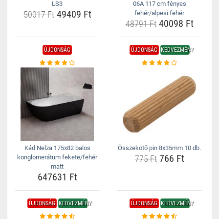
LS3
06A 117 cm fényes
49409 Ft
50017 Ft
fehér/alpesi fehér
40098 Ft
48791 Ft
ÚJDONSÁG
ÚJDONSÁG
KEDVEZMÉNY
Kád Nelza 175x82 balos
Összekötő pin 8x35mm 10 db.
766 Ft
konglomerátum fekete/fehér
775 Ft
matt
647631 Ft
ÚJDONSÁG
KEDVEZMÉNY
ÚJDONSÁG
KEDVEZMÉNY