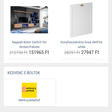
Nappali Bútor Switch Xxi
Konyhaszekrény linea d60fzw
Wotan/Fekete
white
151965 Ft
27947 Ft
212793 Ft
28291 Ft
KEDVENC E-BOLTOK
MerkuryMarket