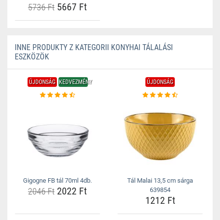
5667 Ft
5736 Ft
INNE PRODUKTY Z KATEGORII KONYHAI TÁLALÁSI
ESZKÖZÖK
ÚJDONSÁG
KEDVEZMÉNY
ÚJDONSÁG
Gigogne FB tál 70ml 4db.
Tál Malai 13,5 cm sárga
2022 Ft
2046 Ft
639854
1212 Ft