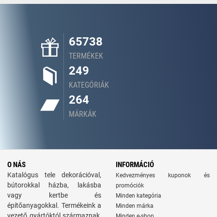
65738
TERMÉKEK
249
KATEGÓRIÁK
264
MÁRKÁK
O NÁS
INFORMÁCIÓ
Katalógus tele dekorációval,
Kedvezményes kuponok és
bútorokkal házba, lakásba
promóciók
vagy kertbe és
Minden kategória
építőanyagokkal. Termékeink a
Minden márka
vezető gyártóktól származnak,
Minden e-shop