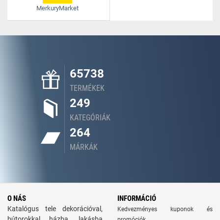
MerkuryMarket
65738
TERMÉKEK
249
KATEGÓRIÁK
264
MÁRKÁK
O NÁS
INFORMÁCIÓ
Katalógus tele dekorációval,
Kedvezményes kuponok és
bútorokkal házba, lakásba
promóciók