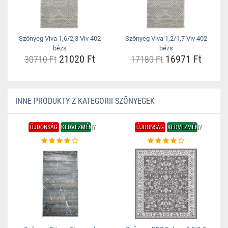
Szőnyeg Viva 1,6/2,3 Viv 402
Szőnyeg Viva 1,2/1,7 Viv 402
bézs
bézs
21020 Ft
16971 Ft
30710 Ft
17180 Ft
INNE PRODUKTY Z KATEGORII SZŐNYEGEK
ÚJDONSÁG
KEDVEZMÉNY
ÚJDONSÁG
KEDVEZMÉNY