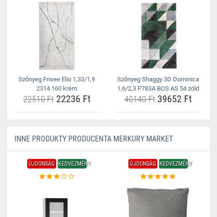
Szőnyeg Frisee Elio 1,33/1,9
Szőnyeg Shaggy 3D Dominica
2314 160 krém
1,6/2,3 P783A BOS AS 54 zöld
22236 Ft
39652 Ft
22510 Ft
40140 Ft
INNE PRODUKTY PRODUCENTA MERKURY MARKET
ÚJDONSÁG
KEDVEZMÉNY
ÚJDONSÁG
KEDVEZMÉNY