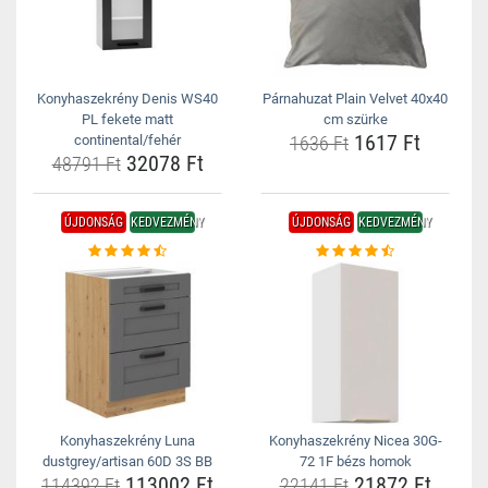
Konyhaszekrény Denis WS40
Párnahuzat Plain Velvet 40x40
PL fekete matt
cm szürke
1617 Ft
continental/fehér
1636 Ft
32078 Ft
48791 Ft
ÚJDONSÁG
KEDVEZMÉNY
ÚJDONSÁG
KEDVEZMÉNY
Konyhaszekrény Luna
Konyhaszekrény Nicea 30G-
dustgrey/artisan 60D 3S BB
72 1F bézs homok
113002 Ft
21872 Ft
114392 Ft
22141 Ft