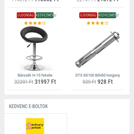
ÚJDONSÁG
KEDVEZMÉNY
ÚJDONSÁG
KEDVEZMÉNY
Bárszék H-15 fekete
STS 8X100 Bővítő horgony
31997 Ft
928 Ft
32391 Ft
939 Ft
KEDVENC E-BOLTOK