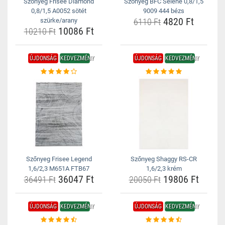
Szőnyeg Frisee Diamond
Szőnyeg BFC Selene 0,8/1,5
0,8/1,5 A0052 sötét
9009 444 bézs
4820 Ft
szürke/arany
6110 Ft
10086 Ft
10210 Ft
ÚJDONSÁG
KEDVEZMÉNY
ÚJDONSÁG
KEDVEZMÉNY
Szőnyeg Frisee Legend
Szőnyeg Shaggy RS-CR
1,6/2,3 M651A FTB67
1,6/2,3 krém
36047 Ft
19806 Ft
36491 Ft
20050 Ft
ÚJDONSÁG
KEDVEZMÉNY
ÚJDONSÁG
KEDVEZMÉNY