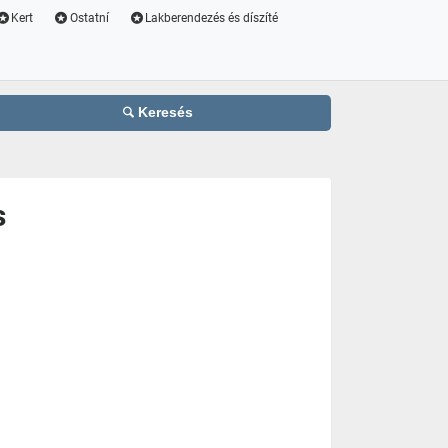
Kert
Ostatní
Lakberendezés és díszíté
Keresés
s