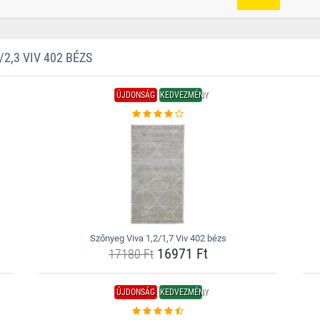
2,3 VIV 402 BÉZS
ÚJDONSÁG
KEDVEZMÉNY
Szőnyeg Viva 1,2/1,7 Viv 402 bézs
16971 Ft
17180 Ft
ÚJDONSÁG
KEDVEZMÉNY