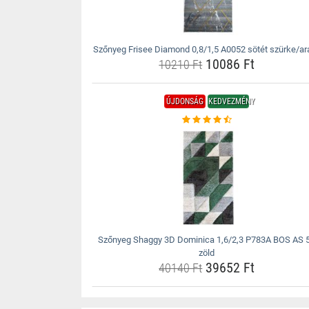
Szőnyeg Frisee Diamond 0,8/1,5 A0052 sötét szürke/ar
10086 Ft
10210 Ft
ÚJDONSÁG
KEDVEZMÉNY
Szőnyeg Shaggy 3D Dominica 1,6/2,3 P783A BOS AS 
zöld
39652 Ft
40140 Ft