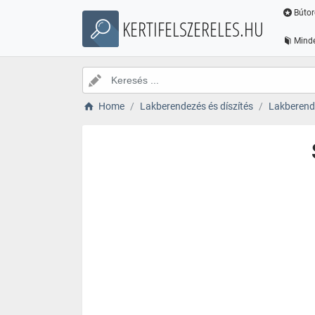
Bútor
KERTIFELSZERELES.HU
Minde
Home
Lakberendezés és díszítés
Lakberende