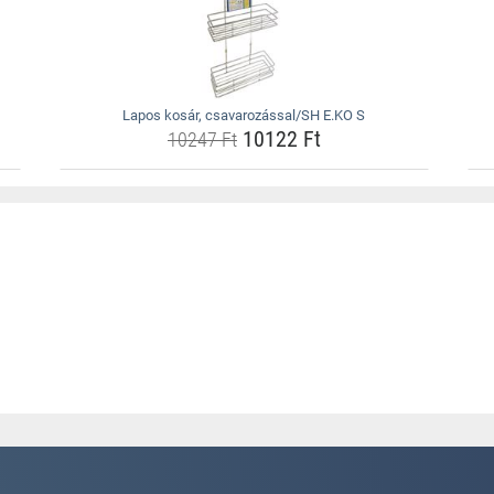
Lapos kosár, csavarozással/SH E.KO S
10122 Ft
10247 Ft