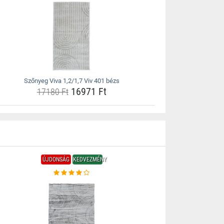
Szőnyeg Viva 1,2/1,7 Viv 401 bézs
16971 Ft
17180 Ft
ÚJDONSÁG
KEDVEZMÉNY