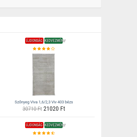
ÚJDONSÁG
KEDVEZMÉNY
Szőnyeg Viva 1,6/2,3 Viv 403 bézs
21020 Ft
30710 Ft
ÚJDONSÁG
KEDVEZMÉNY