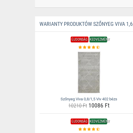
WARIANTY PRODUKTÓW SZŐNYEG VIVA 1,6/
ÚJDONSÁG
KEDVEZMÉNY
Szőnyeg Viva 0,8/1,5 Viv 402 bézs
10086 Ft
10210 Ft
ÚJDONSÁG
KEDVEZMÉNY