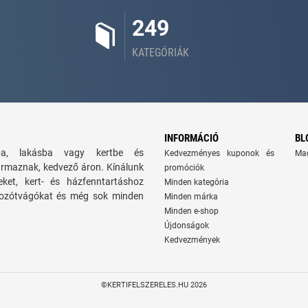
249
KATEGÓRIÁK
INFORMÁCIÓ
BL
zba, lakásba vagy kertbe és
Kedvezményes kuponok és
Ma
ármaznak, kedvező áron. Kínálunk
promóciók
seket, kert- és házfenntartáshoz
Minden kategória
 bozótvágókat és még sok minden
Minden márka
Minden e-shop
Újdonságok
Kedvezmények
©KERTIFELSZERELES.HU 2026