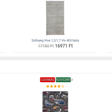
Szőnyeg Viva 1,2/1,7 Viv 403 bézs
16971 Ft
17180 Ft
ÚJDONSÁG
KEDVEZMÉNY