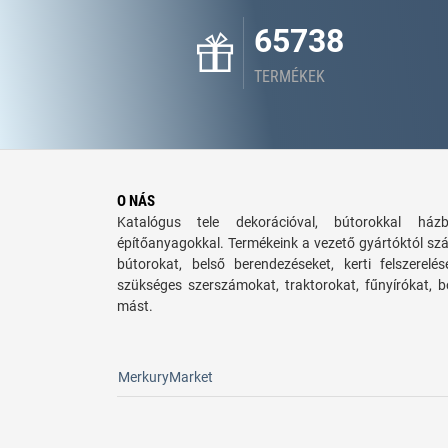
65738
TERMÉKEK
O NÁS
Katalógus tele dekorációval, bútorokkal há
építőanyagokkal. Termékeink a vezető gyártóktól sz
bútorokat, belső berendezéseket, kerti felszerelé
szükséges szerszámokat, traktorokat, fűnyírókat,
mást.
MerkuryMarket