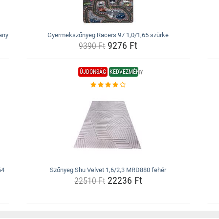
any
Gyermekszőnyeg Racers 97 1,0/1,65 szürke
9276 Ft
9390 Ft
ÚJDONSÁG
KEDVEZMÉNY
54
Szőnyeg Shu Velvet 1,6/2,3 MRD880 fehér
22236 Ft
22510 Ft