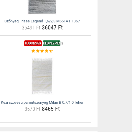
Szőnyeg Frisee Legend 1,6/2,3 M651A FTB67
36047 Ft
36491 Ft
ÚJDONSÁG
KEDVEZMÉNY
Kézi szövésű pamutszőnyeg Milan B 0,7/1,0 fehér
8465 Ft
8570 Ft