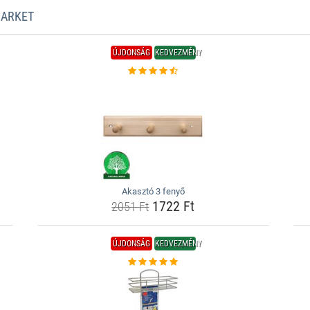
MARKET
ÚJDONSÁG
KEDVEZMÉNY
Akasztó 3 fenyő
1722 Ft
2051 Ft
ÚJDONSÁG
KEDVEZMÉNY