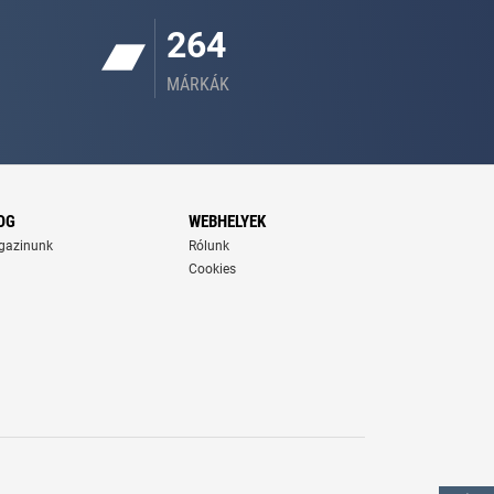
264
MÁRKÁK
OG
WEBHELYEK
gazinunk
Rólunk
Cookies