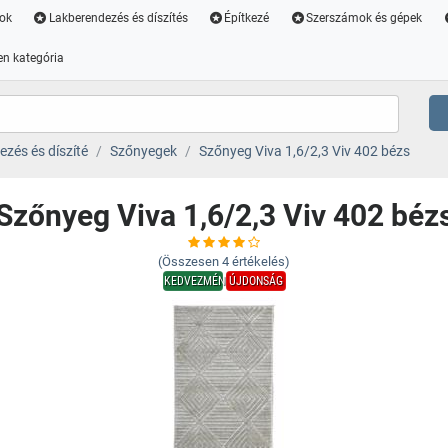
ok
Lakberendezés és díszítés
Építkezé
Szerszámok és gépek
n kategória
zés és díszíté
Szőnyegek
Szőnyeg Viva 1,6/2,3 Viv 402 bézs
Szőnyeg Viva 1,6/2,3 Viv 402 béz
(Összesen
4
értékelés)
KEDVEZMÉNY
ÚJDONSÁG