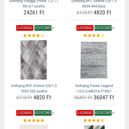
Szőnyeg Shaggy Emilie 1,2/1,7
Szőnyeg BFC Selene 0,8/1,5
RS-D7 szürke
9009 444 bézs
24261 Ft
4820 Ft
6110 Ft
ÚJDONSÁG
KEDVEZMÉNY
ÚJDONSÁG
KEDVEZMÉNY
Szőnyeg BCF Kronos 0,8/1,5
Szőnyeg Frisee Legend
7035 333 szürke
1,6/2,3 M651A FTB67
4820 Ft
36047 Ft
6110 Ft
36491 Ft
ÚJDONSÁG
KEDVEZMÉNY
ÚJDONSÁG
KEDVEZMÉNY