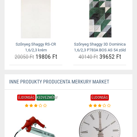
Szőnyeg Shaggy RS-CR
Szőnyeg Shaggy 3D Dominica
1,6/2,3 krém
1,6/2,3 P783A BOS AS 54 zöld
19806 Ft
39652 Ft
20050 Ft
40140 Ft
INNE PRODUKTY PRODUCENTA MERKURY MARKET
ÚJDONSÁG
KEDVEZMÉNY
ÚJDONSÁG