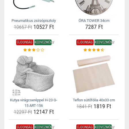
Pneumatikus zsírzópisztoly
ÓRA TOWER 34cm
10527 Ft
7287 Ft
10657 Ft
ÚJDONSÁG
KEDVEZMÉNY
ÚJDONSÁG
KEDVEZMÉNY
Kutya virágcseréppel H-23 G-
Teflon sütőfólia 40x33 cm
1819 Ft
15 ART-156
1841 Ft
12147 Ft
12297 Ft
ÚJDONSÁG
KEDVEZMÉNY
ÚJDONSÁG
KEDVEZMÉNY