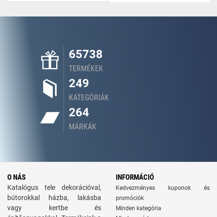
65738
TERMÉKEK
249
KATEGÓRIÁK
264
MÁRKÁK
O NÁS
INFORMÁCIÓ
Katalógus tele dekorációval,
Kedvezményes kuponok és
bútorokkal házba, lakásba
promóciók
vagy kertbe és
Minden kategória