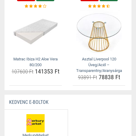
Matrac Ibiza H2 Aloe Vera
Asztal Liverpool 120
80/200
Üveg/Acél –
141353 Ft
107600 Ft
Transparentny/Aranysárga
78838 Ft
93891 Ft
KEDVENC E-BOLTOK
MerkuryMarket