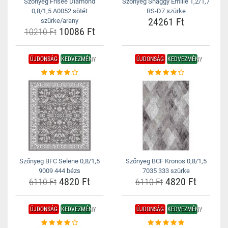
Szőnyeg Frisee Diamond
Szőnyeg Shaggy Emilie 1,2/1,7
0,8/1,5 A0052 sötét
RS-D7 szürke
24261 Ft
szürke/arany
10086 Ft
10210 Ft
ÚJDONSÁG
KEDVEZMÉNY
ÚJDONSÁG
KEDVEZMÉNY
Szőnyeg BFC Selene 0,8/1,5
Szőnyeg BCF Kronos 0,8/1,5
9009 444 bézs
7035 333 szürke
4820 Ft
4820 Ft
6110 Ft
6110 Ft
ÚJDONSÁG
KEDVEZMÉNY
ÚJDONSÁG
KEDVEZMÉNY