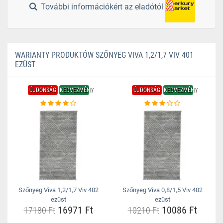
További információkért az eladótól
WARIANTY PRODUKTÓW SZŐNYEG VIVA 1,2/1,7 VIV 401
EZÜST
ÚJDONSÁG
KEDVEZMÉNY
ÚJDONSÁG
KEDVEZMÉNY
Szőnyeg Viva 1,2/1,7 Viv 402
Szőnyeg Viva 0,8/1,5 Viv 402
ezüst
ezüst
16971 Ft
10086 Ft
17180 Ft
10210 Ft