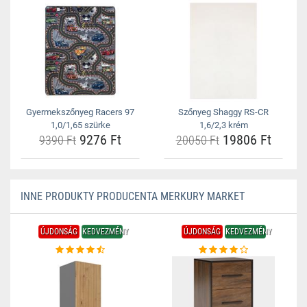
Gyermekszőnyeg Racers 97
Szőnyeg Shaggy RS-CR
1,0/1,65 szürke
1,6/2,3 krém
9276 Ft
19806 Ft
9390 Ft
20050 Ft
INNE PRODUKTY PRODUCENTA MERKURY MARKET
ÚJDONSÁG
KEDVEZMÉNY
ÚJDONSÁG
KEDVEZMÉNY