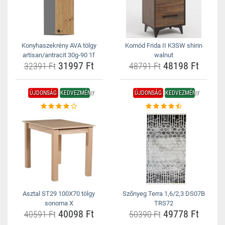
Konyhaszekrény AVA tölgy
Komód Frida II K3SW shirin
artisan/antracit 30g-90 1f
walnut
31997 Ft
48198 Ft
32391 Ft
48791 Ft
ÚJDONSÁG
KEDVEZMÉNY
ÚJDONSÁG
KEDVEZMÉNY
Asztal ST29 100X70 tölgy
Szőnyeg Terra 1,6/2,3 DS07B
sonoma X
TRS72
40098 Ft
49778 Ft
40591 Ft
50390 Ft