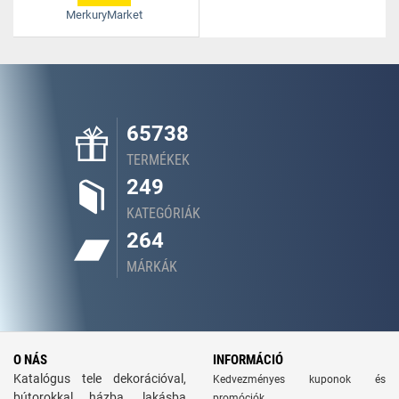
MerkuryMarket
65738
TERMÉKEK
249
KATEGÓRIÁK
264
MÁRKÁK
O NÁS
INFORMÁCIÓ
Katalógus tele dekorációval,
Kedvezményes kuponok és
bútorokkal házba, lakásba
promóciók