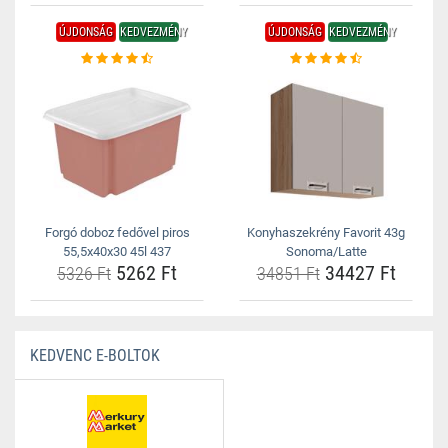
ÚJDONSÁG
KEDVEZMÉNY
ÚJDONSÁG
KEDVEZMÉNY
Forgó doboz fedővel piros
Konyhaszekrény Favorit 43g
55,5x40x30 45l 437
Sonoma/Latte
5262 Ft
34427 Ft
5326 Ft
34851 Ft
KEDVENC E-BOLTOK