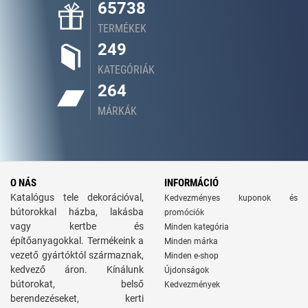
65738
TERMÉKEK
249
KATEGÓRIÁK
264
MÁRKÁK
O NÁS
INFORMÁCIÓ
Katalógus tele dekorációval,
Kedvezményes kuponok és
bútorokkal házba, lakásba
promóciók
vagy kertbe és
Minden kategória
építőanyagokkal. Termékeink a
Minden márka
vezető gyártóktól származnak,
Minden e-shop
kedvező áron. Kínálunk
Újdonságok
bútorokat, belső
Kedvezmények
berendezéseket, kerti