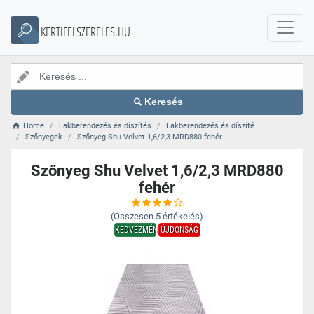
KERTIFELSZERELES.HU
Keresés
Home
Lakberendezés és díszítés
Lakberendezés és díszíté
Szőnyegek
Szőnyeg Shu Velvet 1,6/2,3 MRD880 fehér
Szőnyeg Shu Velvet 1,6/2,3 MRD880
fehér
(Összesen
5
értékelés)
KEDVEZMÉNY
ÚJDONSÁG