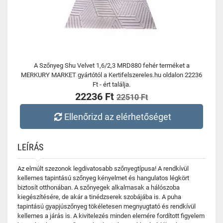
A Szőnyeg Shu Velvet 1,6/2,3 MRD880 fehér terméket a
MERKURY MARKET gyártótól a Kertifelszereles.hu oldalon 22236
Ft - ért találja.
22236 Ft
22510 Ft
Ellenőrizd az elérhetőséget
LEÍRÁS
Az elmúlt szezonok legdivatosabb szőnyegtípusa! A rendkívül
kellemes tapintású szőnyeg kényelmet és hangulatos légkört
biztosít otthonában. A szőnyegek alkalmasak a hálószoba
kiegészítésére, de akár a tinédzserek szobájába is. A puha
tapintású gyapjúszőnyeg tökéletesen megnyugtató és rendkívül
kellemes a járás is. A kivitelezés minden elemére fordított figyelem