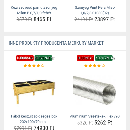
Kézi szövésű pamutszőnyeg
Szőnyeg Print Pera Miso
Milan B 0,7/1,0 fehér
1,6/2,3 01030(02)
8465 Ft
23897 Ft
8570 Ft
24191 Ft
INNE PRODUKTY PRODUCENTA MERKURY MARKET
ÚJDONSÁG
KEDVEZMÉNY
ÚJDONSÁG
KEDVEZMÉNY
Fából készült zöldséges box
Alumínium Vezetékek Flex /90
5262 Ft
202x100x70 cm L
5326 Ft
74930 Ft
97991 Ft