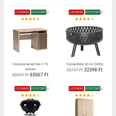
ÚJDONSÁG
KEDVEZMÉNY
ÚJDONSÁG
KEDVEZMÉNY
Íróasztal lamel Cali C-19
Tűzrakóhely 60 cm 24932
32398 Ft
artisan
32797 Ft
65067 Ft
85691 Ft
ÚJDONSÁG
KEDVEZMÉNY
ÚJDONSÁG
KEDVEZMÉNY