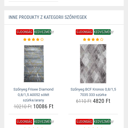
INNE PRODUKTY Z KATEGORII SZŐNYEGEK
ÚJDONSÁG
KEDVEZMÉNY
ÚJDONSÁG
KEDVEZMÉNY
Szőnyeg Frisee Diamond
Szőnyeg BCF Kronos 0,8/1,5
0,8/1,5 A0052 sötét
7035 333 szürke
4820 Ft
szürke/arany
6110 Ft
10086 Ft
10210 Ft
ÚJDONSÁG
KEDVEZMÉNY
ÚJDONSÁG
KEDVEZMÉNY