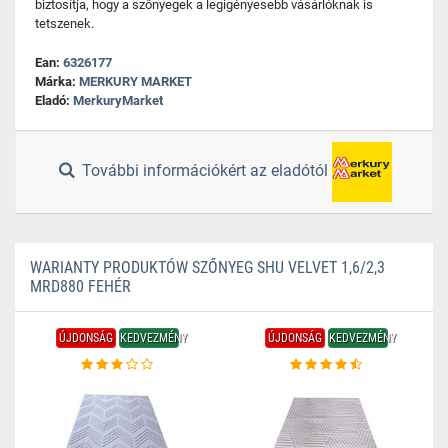
biztosítja, hogy a szőnyegek a legigényesebb vásárlóknak is
tetszenek.
Ean:
6326177
Márka:
MERKURY MARKET
Eladó:
MerkuryMarket
További információkért az eladótól
WARIANTY PRODUKTÓW SZŐNYEG SHU VELVET 1,6/2,3
MRD880 FEHÉR
ÚJDONSÁG
KEDVEZMÉNY
ÚJDONSÁG
KEDVEZMÉNY