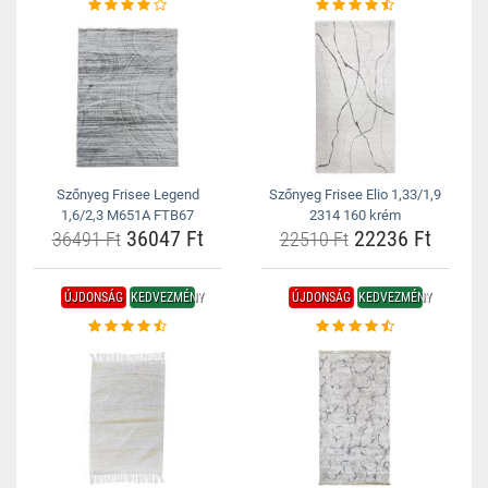
Szőnyeg Frisee Legend
Szőnyeg Frisee Elio 1,33/1,9
1,6/2,3 M651A FTB67
2314 160 krém
36047 Ft
22236 Ft
36491 Ft
22510 Ft
ÚJDONSÁG
KEDVEZMÉNY
ÚJDONSÁG
KEDVEZMÉNY