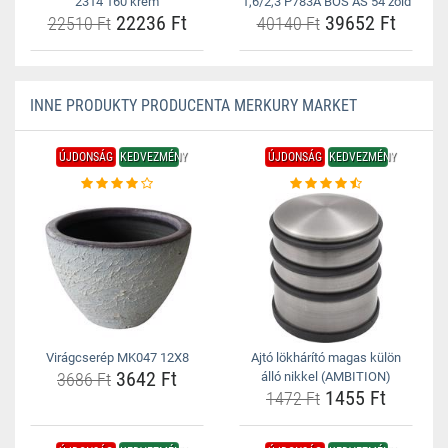
2314 160 krém
1,6/2,3 P783A BOS AS 54 zöld
22236 Ft
39652 Ft
22510 Ft
40140 Ft
INNE PRODUKTY PRODUCENTA MERKURY MARKET
ÚJDONSÁG
KEDVEZMÉNY
ÚJDONSÁG
KEDVEZMÉNY
Virágcserép MK047 12X8
Ajtó lökhárító magas külön
3642 Ft
3686 Ft
álló nikkel (AMBITION)
1455 Ft
1472 Ft