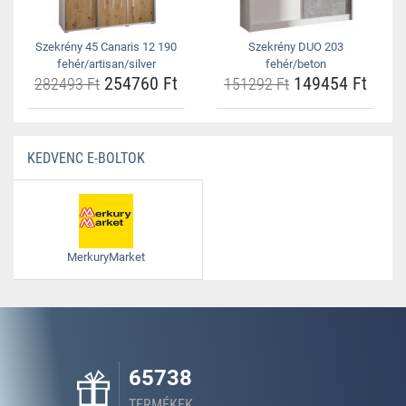
Szekrény 45 Canaris 12 190
Szekrény DUO 203
fehér/artisan/silver
fehér/beton
254760 Ft
149454 Ft
282493 Ft
151292 Ft
KEDVENC E-BOLTOK
MerkuryMarket
65738
TERMÉKEK