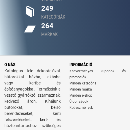
249
KATEGÓRIÁK
264
MÁRKÁK
O NÁS
INFORMÁCIÓ
Katalógus tele dekorációval,
Kedvezményes kuponok és
bútorokkal házba, lakásba
promóciók
vagy kertbe és
Minden kategória
építőanyagokkal. Termékeink a
Minden márka
vezető gyártóktól származnak,
Minden e-shop
kedvező áron. Kínálunk
Újdonságok
bútorokat, belső
Kedvezmények
berendezéseket, kerti
felszereléseket, kert- és
házfenntartáshoz szükséges