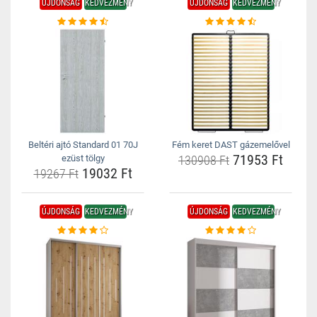
ÚJDONSÁG
KEDVEZMÉNY
ÚJDONSÁG
KEDVEZMÉNY
Beltéri ajtó Standard 01 70J
Fém keret DAST gázemelővel
71953 Ft
ezüst tölgy
130908 Ft
19032 Ft
19267 Ft
ÚJDONSÁG
KEDVEZMÉNY
ÚJDONSÁG
KEDVEZMÉNY