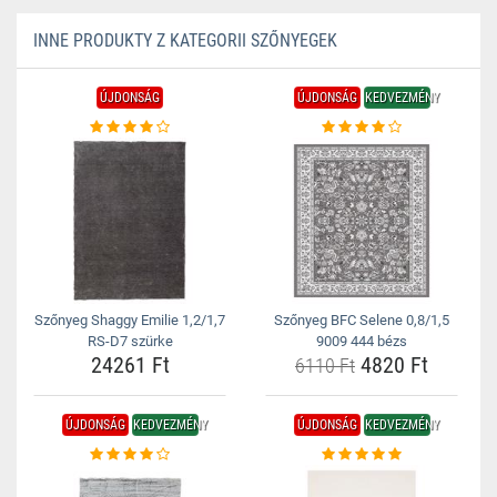
INNE PRODUKTY Z KATEGORII SZŐNYEGEK
ÚJDONSÁG
ÚJDONSÁG
KEDVEZMÉNY
Szőnyeg Shaggy Emilie 1,2/1,7
Szőnyeg BFC Selene 0,8/1,5
RS-D7 szürke
9009 444 bézs
24261 Ft
4820 Ft
6110 Ft
ÚJDONSÁG
KEDVEZMÉNY
ÚJDONSÁG
KEDVEZMÉNY