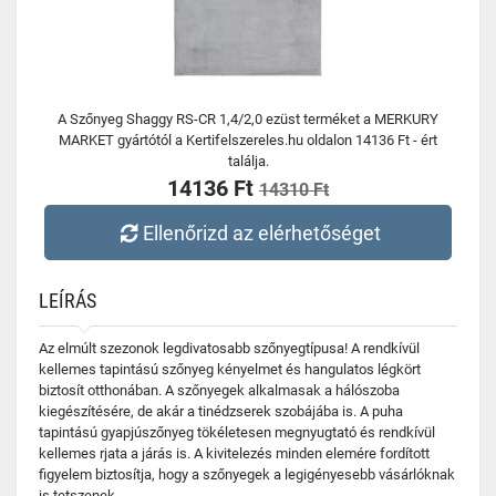
A Szőnyeg Shaggy RS-CR 1,4/2,0 ezüst terméket a MERKURY
MARKET gyártótól a Kertifelszereles.hu oldalon 14136 Ft - ért
találja.
14136 Ft
14310 Ft
Ellenőrizd az elérhetőséget
LEÍRÁS
Az elmúlt szezonok legdivatosabb szőnyegtípusa! A rendkívül
kellemes tapintású szőnyeg kényelmet és hangulatos légkört
biztosít otthonában. A szőnyegek alkalmasak a hálószoba
kiegészítésére, de akár a tinédzserek szobájába is. A puha
tapintású gyapjúszőnyeg tökéletesen megnyugtató és rendkívül
kellemes rjata a járás is. A kivitelezés minden elemére fordított
figyelem biztosítja, hogy a szőnyegek a legigényesebb vásárlóknak
is tetszenek.