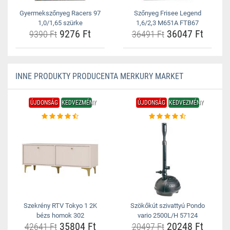
Gyermekszőnyeg Racers 97
Szőnyeg Frisee Legend
1,0/1,65 szürke
1,6/2,3 M651A FTB67
9276 Ft
36047 Ft
9390 Ft
36491 Ft
INNE PRODUKTY PRODUCENTA MERKURY MARKET
ÚJDONSÁG
KEDVEZMÉNY
ÚJDONSÁG
KEDVEZMÉNY
Szekrény RTV Tokyo 1 2K
Szökőkút szivattyú Pondo
bézs homok 302
vario 2500L/H 57124
35804 Ft
20248 Ft
42641 Ft
20497 Ft