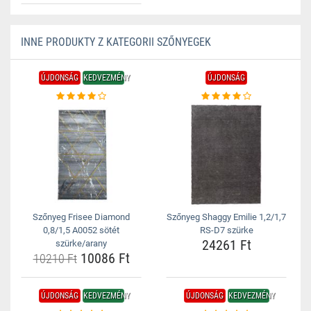
INNE PRODUKTY Z KATEGORII SZŐNYEGEK
ÚJDONSÁG
KEDVEZMÉNY
ÚJDONSÁG
Szőnyeg Frisee Diamond
Szőnyeg Shaggy Emilie 1,2/1,7
0,8/1,5 A0052 sötét
RS-D7 szürke
24261 Ft
szürke/arany
10086 Ft
10210 Ft
ÚJDONSÁG
KEDVEZMÉNY
ÚJDONSÁG
KEDVEZMÉNY