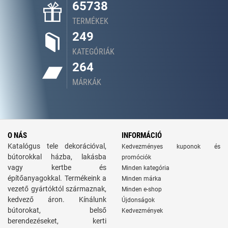
65738
TERMÉKEK
249
KATEGÓRIÁK
264
MÁRKÁK
O NÁS
INFORMÁCIÓ
Katalógus tele dekorációval,
Kedvezményes kuponok és
bútorokkal házba, lakásba
promóciók
vagy kertbe és
Minden kategória
építőanyagokkal. Termékeink a
Minden márka
vezető gyártóktól származnak,
Minden e-shop
kedvező áron. Kínálunk
Újdonságok
bútorokat, belső
Kedvezmények
berendezéseket, kerti