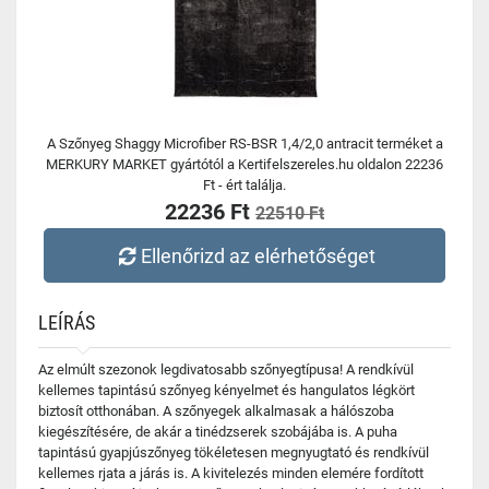
A Szőnyeg Shaggy Microfiber RS-BSR 1,4/2,0 antracit terméket a
MERKURY MARKET gyártótól a Kertifelszereles.hu oldalon 22236
Ft - ért találja.
22236 Ft
22510 Ft
Ellenőrizd az elérhetőséget
LEÍRÁS
Az elmúlt szezonok legdivatosabb szőnyegtípusa! A rendkívül
kellemes tapintású szőnyeg kényelmet és hangulatos légkört
biztosít otthonában. A szőnyegek alkalmasak a hálószoba
kiegészítésére, de akár a tinédzserek szobájába is. A puha
tapintású gyapjúszőnyeg tökéletesen megnyugtató és rendkívül
kellemes rjata a járás is. A kivitelezés minden elemére fordított