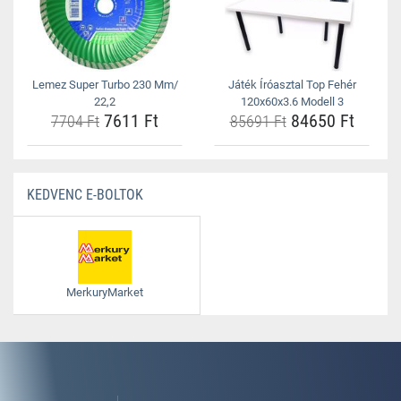
Lemez Super Turbo 230 Mm/
Játék Íróasztal Top Fehér
22,2
120x60x3.6 Modell 3
7611 Ft
84650 Ft
7704 Ft
85691 Ft
KEDVENC E-BOLTOK
MerkuryMarket