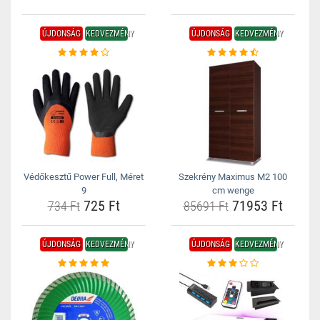
ÚJDONSÁG
KEDVEZMÉNY
ÚJDONSÁG
KEDVEZMÉNY
Védőkesztű Power Full, Méret
Szekrény Maximus M2 100
9
cm wenge
725 Ft
71953 Ft
734 Ft
85691 Ft
ÚJDONSÁG
KEDVEZMÉNY
ÚJDONSÁG
KEDVEZMÉNY