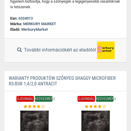
figyelem biztosítja, hogy a szőnyegek a legigényesebb vásárlóknak
is tetszenek.
Ean:
6324013
Márka:
MERKURY MARKET
Eladó:
MerkuryMarket
További információkért az eladótól
WARIANTY PRODUKTÓW SZŐNYEG SHAGGY MICROFIBER
RS-BSR 1,4/2,0 ANTRACIT
ÚJDONSÁG
KEDVEZMÉNY
ÚJDONSÁG
KEDVEZMÉNY