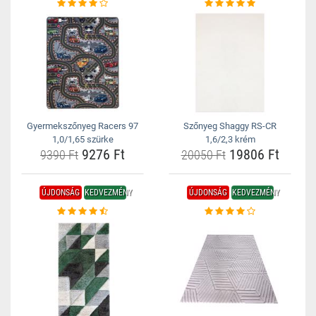
Gyermekszőnyeg Racers 97
Szőnyeg Shaggy RS-CR
1,0/1,65 szürke
1,6/2,3 krém
9276 Ft
19806 Ft
9390 Ft
20050 Ft
ÚJDONSÁG
KEDVEZMÉNY
ÚJDONSÁG
KEDVEZMÉNY