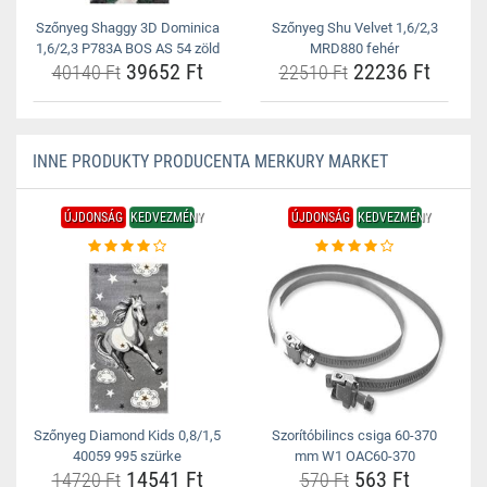
Szőnyeg Shaggy 3D Dominica
Szőnyeg Shu Velvet 1,6/2,3
1,6/2,3 P783A BOS AS 54 zöld
MRD880 fehér
39652 Ft
22236 Ft
40140 Ft
22510 Ft
INNE PRODUKTY PRODUCENTA MERKURY MARKET
ÚJDONSÁG
KEDVEZMÉNY
ÚJDONSÁG
KEDVEZMÉNY
Szőnyeg Diamond Kids 0,8/1,5
Szorítóbilincs csiga 60-370
40059 995 szürke
mm W1 OAC60-370
14541 Ft
563 Ft
14720 Ft
570 Ft