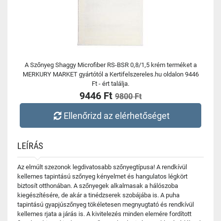
A Szőnyeg Shaggy Microfiber RS-BSR 0,8/1,5 krém terméket a
MERKURY MARKET gyártótól a Kertifelszereles.hu oldalon 9446
Ft - ért találja.
9446 Ft
9800 Ft
Ellenőrizd az elérhetőséget
LEÍRÁS
Az elmúlt szezonok legdivatosabb szőnyegtípusa! A rendkívül
kellemes tapintású szőnyeg kényelmet és hangulatos légkört
biztosít otthonában. A szőnyegek alkalmasak a hálószoba
kiegészítésére, de akár a tinédzserek szobájába is. A puha
tapintású gyapjúszőnyeg tökéletesen megnyugtató és rendkívül
kellemes rjata a járás is. A kivitelezés minden elemére fordított