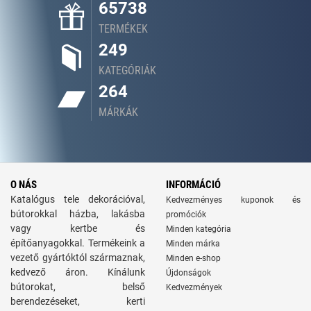
65738
TERMÉKEK
249
KATEGÓRIÁK
264
MÁRKÁK
O NÁS
INFORMÁCIÓ
Katalógus tele dekorációval,
Kedvezményes kuponok és
bútorokkal házba, lakásba
promóciók
vagy kertbe és
Minden kategória
építőanyagokkal. Termékeink a
Minden márka
vezető gyártóktól származnak,
Minden e-shop
kedvező áron. Kínálunk
Újdonságok
bútorokat, belső
Kedvezmények
berendezéseket, kerti