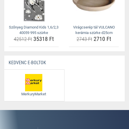
Szőnyeg Diamond Kids 1,6/2,3
Virágcserép tál VULCANO
40059 995 szürke
kerámia szürke d25cm
35318 Ft
2710 Ft
42512 Ft
2743 Ft
KEDVENC E-BOLTOK
MerkuryMarket