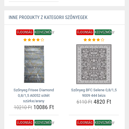
INNE PRODUKTY Z KATEGORII SZŐNYEGEK
ÚJDONSÁG
KEDVEZMÉNY
ÚJDONSÁG
KEDVEZMÉNY
Szőnyeg Frisee Diamond
Szőnyeg BFC Selene 0,8/1,5
0,8/1,5 A0052 sötét
9009 444 bézs
4820 Ft
szürke/arany
6110 Ft
10086 Ft
10210 Ft
ÚJDONSÁG
KEDVEZMÉNY
ÚJDONSÁG
KEDVEZMÉNY