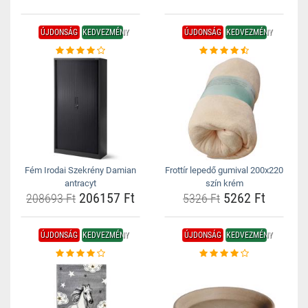
ÚJDONSÁG
KEDVEZMÉNY
ÚJDONSÁG
KEDVEZMÉNY
Fém Irodai Szekrény Damian
Frottír lepedő gumival 200x220
antracyt
szín krém
206157 Ft
5262 Ft
208693 Ft
5326 Ft
ÚJDONSÁG
KEDVEZMÉNY
ÚJDONSÁG
KEDVEZMÉNY