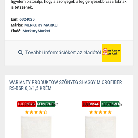
figyelem biztosítja, hogy a szőnyegek a legigényesebb vásárlóknak
is tetszenek.
Ean:
6324025
Márka:
MERKURY MARKET
Eladó:
MerkuryMarket
További információkért az eladótól
WARIANTY PRODUKTÓW SZŐNYEG SHAGGY MICROFIBER
RS-BSR 0,8/1,5 KRÉM
ÚJDONSÁG
KEDVEZMÉNY
ÚJDONSÁG
KEDVEZMÉNY