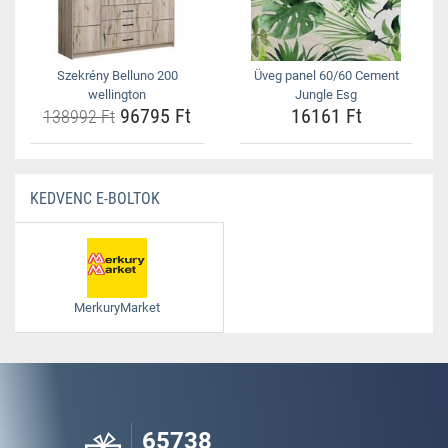
Szekrény Belluno 200
Üveg panel 60/60 Cement
wellington
Jungle Esg
96795 Ft
16161 Ft
138992 Ft
KEDVENC E-BOLTOK
MerkuryMarket
65738