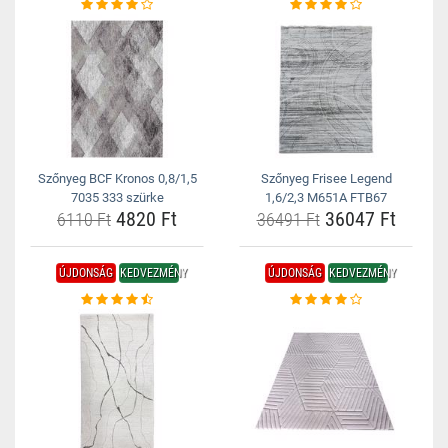
Szőnyeg BCF Kronos 0,8/1,5
Szőnyeg Frisee Legend
7035 333 szürke
1,6/2,3 M651A FTB67
4820 Ft
36047 Ft
6110 Ft
36491 Ft
ÚJDONSÁG
KEDVEZMÉNY
ÚJDONSÁG
KEDVEZMÉNY