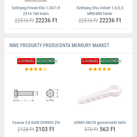
Szőnyeg Frisee Elio 1,33/1,9
Szőnyeg Shu Velvet 1,6/2,3
2314 160 krém
MRD880 fehér
22236 Ft
22236 Ft
22510 Ft
22510 Ft
INNE PRODUKTY PRODUCENTA MERKURY MARKET
ÚJDONSÁG
KEDVEZMÉNY
ÚJDONSÁG
KEDVEZMÉNY
Csavar 5.8 6x30 DIN933 ZN
USMO-08/25 gyorskioldó tartó
2103 Ft
563 Ft
2128 Ft
570 Ft