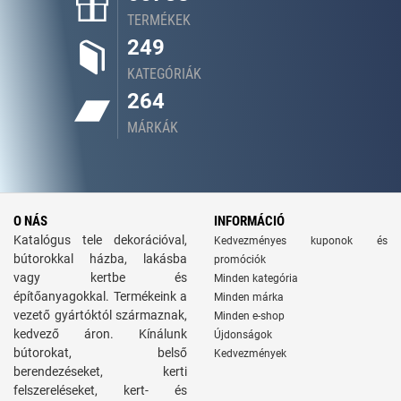
TERMÉKEK
249
KATEGÓRIÁK
264
MÁRKÁK
O NÁS
INFORMÁCIÓ
Katalógus tele dekorációval,
Kedvezményes kuponok és
bútorokkal házba, lakásba
promóciók
vagy kertbe és
Minden kategória
építőanyagokkal. Termékeink a
Minden márka
vezető gyártóktól származnak,
Minden e-shop
kedvező áron. Kínálunk
Újdonságok
bútorokat, belső
Kedvezmények
berendezéseket, kerti
felszereléseket, kert- és