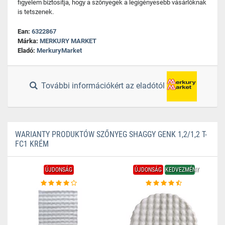
figyelem biztosítja, hogy a szőnyegek a legigényesebb vásárlóknak
is tetszenek.
Ean:
6322867
Márka:
MERKURY MARKET
Eladó:
MerkuryMarket
További információkért az eladótól
WARIANTY PRODUKTÓW SZŐNYEG SHAGGY GENK 1,2/1,2 T-
FC1 KRÉM
ÚJDONSÁG
ÚJDONSÁG
KEDVEZMÉNY