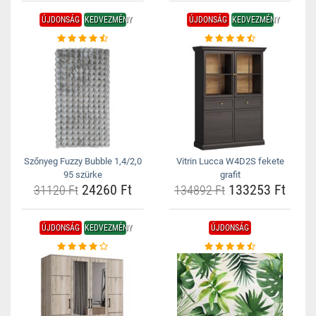
ÚJDONSÁG
KEDVEZMÉNY
ÚJDONSÁG
KEDVEZMÉNY
Szőnyeg Fuzzy Bubble 1,4/2,0
Vitrin Lucca W4D2S fekete
95 szürke
grafit
24260 Ft
133253 Ft
31120 Ft
134892 Ft
ÚJDONSÁG
KEDVEZMÉNY
ÚJDONSÁG