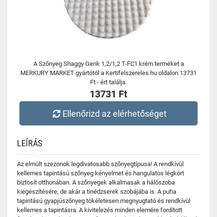
A Szőnyeg Shaggy Genk 1,2/1,2 T-FC1 krém terméket a
MERKURY MARKET gyártótól a Kertifelszereles.hu oldalon 13731
Ft - ért találja.
13731 Ft
Ellenőrizd az elérhetőséget
LEÍRÁS
Az elmúlt szezonok legdivatosabb szőnyegtípusa! A rendkívül
kellemes tapintású szőnyeg kényelmet és hangulatos légkört
biztosít otthonában. A szőnyegek alkalmasak a hálószoba
kiegészítésére, de akár a tinédzserek szobájába is. A puha
tapintású gyapjúszőnyeg tökéletesen megnyugtató és rendkívül
kellemes a tapintásra. A kivitelezés minden elemére fordított