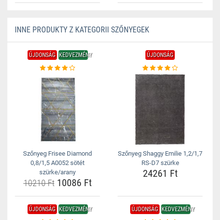
INNE PRODUKTY Z KATEGORII SZŐNYEGEK
ÚJDONSÁG
KEDVEZMÉNY
ÚJDONSÁG
Szőnyeg Frisee Diamond
Szőnyeg Shaggy Emilie 1,2/1,7
0,8/1,5 A0052 sötét
RS-D7 szürke
24261 Ft
szürke/arany
10086 Ft
10210 Ft
ÚJDONSÁG
KEDVEZMÉNY
ÚJDONSÁG
KEDVEZMÉNY