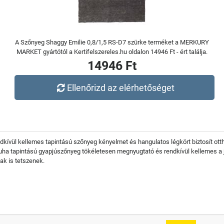
A Szőnyeg Shaggy Emilie 0,8/1,5 RS-D7 szürke terméket a MERKURY
MARKET gyártótól a Kertifelszereles.hu oldalon 14946 Ft - ért találja.
14946 Ft
Ellenőrizd az elérhetőséget
dkívül kellemes tapintású szőnyeg kényelmet és hangulatos légkört biztosít o
puha tapintású gyapjúszőnyeg tökéletesen megnyugtató és rendkívül kellemes a já
ak is tetszenek.