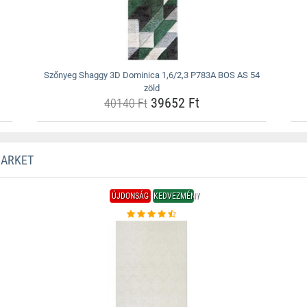
Szőnyeg Shaggy 3D Dominica 1,6/2,3 P783A BOS AS 54
zöld
39652 Ft
40140 Ft
MARKET
ÚJDONSÁG
KEDVEZMÉNY