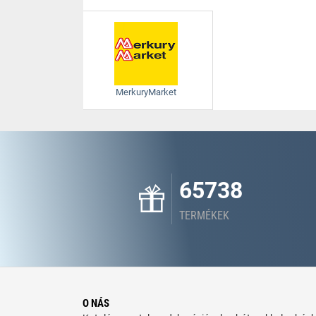
MerkuryMarket
65738
TERMÉKEK
O NÁS