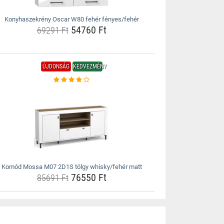
Konyhaszekrény Oscar W80 fehér fényes/fehér
54760 Ft
69291 Ft
ÚJDONSÁG
KEDVEZMÉNY
Komód Mossa M07 2D1S tölgy whisky/fehér matt
76550 Ft
85691 Ft