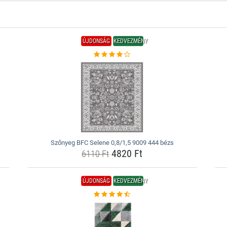
ÚJDONSÁG
KEDVEZMÉNY
Szőnyeg BFC Selene 0,8/1,5 9009 444 bézs
4820 Ft
6110 Ft
ÚJDONSÁG
KEDVEZMÉNY