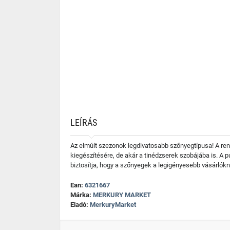
LEÍRÁS
Az elmúlt szezonok legdivatosabb szőnyegtípusa! A ren
kiegészítésére, de akár a tinédzserek szobájába is. A 
biztosítja, hogy a szőnyegek a legigényesebb vásárlókn
Ean:
6321667
Márka:
MERKURY MARKET
Eladó:
MerkuryMarket