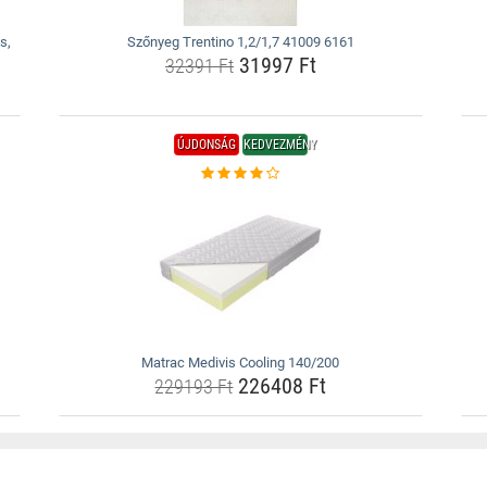
s,
Szőnyeg Trentino 1,2/1,7 41009 6161
31997 Ft
32391 Ft
ÚJDONSÁG
KEDVEZMÉNY
Matrac Medivis Cooling 140/200
226408 Ft
229193 Ft