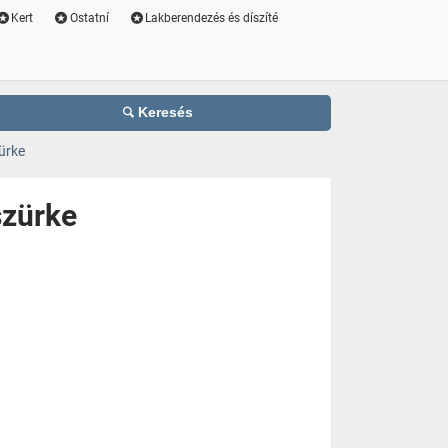
Kert
Ostatní
Lakberendezés és díszíté
Keresés
ürke
szürke