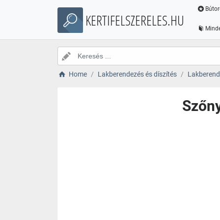
Bútor
KERTIFELSZERELES.HU
Minde
Home
Lakberendezés és díszítés
Lakberende
Szőny