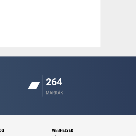
264
MÁRKÁK
OG
WEBHELYEK