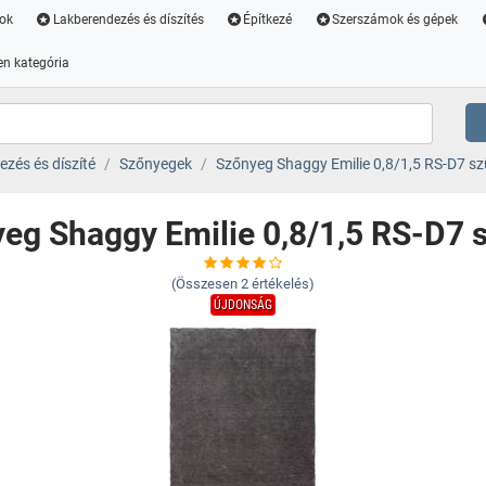
ok
Lakberendezés és díszítés
Építkezé
Szerszámok és gépek
n kategória
zés és díszíté
Szőnyegek
Szőnyeg Shaggy Emilie 0,8/1,5 RS-D7 sz
eg Shaggy Emilie 0,8/1,5 RS-D7 
(Összesen
2
értékelés)
ÚJDONSÁG