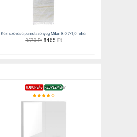
Kézi szövésű pamutszőnyeg Milan B 0,7/1,0 fehér
8465 Ft
8570 Ft
ÚJDONSÁG
KEDVEZMÉNY