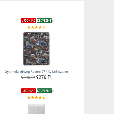
ÚJDONSÁG
KEDVEZMÉNY
Gyermekszőnyeg Racers 97 1,0/1,65 szürke
9276 Ft
9390 Ft
ÚJDONSÁG
KEDVEZMÉNY