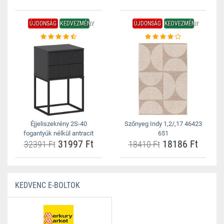
ÚJDONSÁG
KEDVEZMÉNY
ÚJDONSÁG
KEDVEZMÉNY
Éjjeliszekrény 2S-40
Szőnyeg Indy 1,2/,17 46423
fogantyúk nélkül antracit
651
31997 Ft
18186 Ft
32391 Ft
18410 Ft
KEDVENC E-BOLTOK