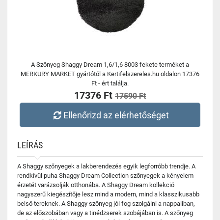
A Szőnyeg Shaggy Dream 1,6/1,6 8003 fekete terméket a
MERKURY MARKET gyártótól a Kertifelszereles.hu oldalon 17376
Ft - ért találja.
17376 Ft
17590 Ft
Ellenőrizd az elérhetőséget
LEÍRÁS
A Shaggy szőnyegek a lakberendezés egyik legforróbb trendje. A
rendkívül puha Shaggy Dream Collection szőnyegek a kényelem
érzetét varázsolják otthonába. A Shaggy Dream kollekció
nagyszerű kiegészítője lesz mind a modern, mind a klasszikusabb
belső tereknek. A Shaggy szőnyeg jól fog szolgálni a nappaliban,
de az előszobában vagy a tinédzserek szobájában is. A szőnyeg