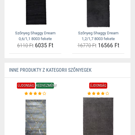
Szőnyeg Shaggy Dream
Szőnyeg Shaggy Dream
0,6/1,1 8003 fekete
1,2/1,7 8003 fekete
6035 Ft
16566 Ft
6110 Ft
16770 Ft
INNE PRODUKTY Z KATEGORII SZŐNYEGEK
ÚJDONSÁG
KEDVEZMÉNY
ÚJDONSÁG