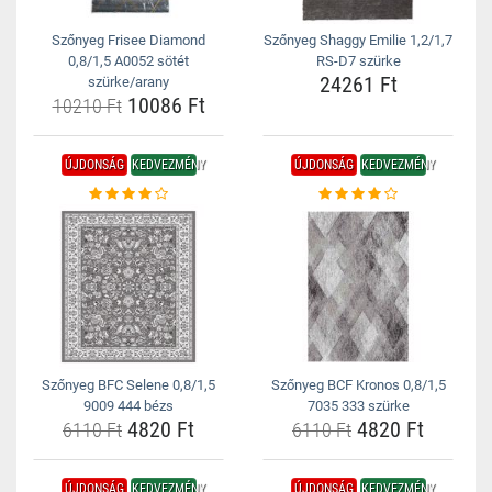
Szőnyeg Frisee Diamond
Szőnyeg Shaggy Emilie 1,2/1,7
0,8/1,5 A0052 sötét
RS-D7 szürke
24261 Ft
szürke/arany
10086 Ft
10210 Ft
ÚJDONSÁG
KEDVEZMÉNY
ÚJDONSÁG
KEDVEZMÉNY
Szőnyeg BFC Selene 0,8/1,5
Szőnyeg BCF Kronos 0,8/1,5
9009 444 bézs
7035 333 szürke
4820 Ft
4820 Ft
6110 Ft
6110 Ft
ÚJDONSÁG
KEDVEZMÉNY
ÚJDONSÁG
KEDVEZMÉNY