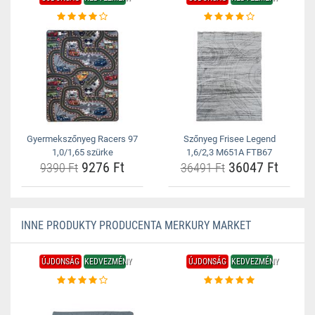
Gyermekszőnyeg Racers 97
Szőnyeg Frisee Legend
1,0/1,65 szürke
1,6/2,3 M651A FTB67
9276 Ft
36047 Ft
9390 Ft
36491 Ft
INNE PRODUKTY PRODUCENTA MERKURY MARKET
ÚJDONSÁG
KEDVEZMÉNY
ÚJDONSÁG
KEDVEZMÉNY