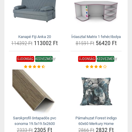
Kanapé Fiji Anka 20
Íróasztal Matrix 1 fehér/ibolya
113002 Ft
56420 Ft
114392 Ft
81591 Ft
ÚJDONSÁG
KEDVEZMÉNY
ÚJDONSÁG
KEDVEZMÉNY
Sarokprofil öntapadós pvc
Párnahuzat Forest indigo
sonoma 19.5x19.5x2600
60x60 Merkury Home
2305 Ft
2832 Ft
2333 Ft
2866 Ft