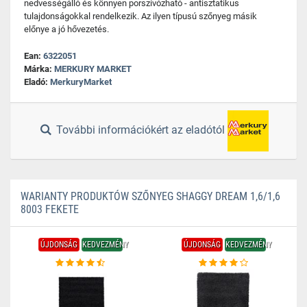
nedvességálló és könnyen porszívózható - antisztatikus
tulajdonságokkal rendelkezik. Az ilyen típusú szőnyeg másik
előnye a jó hővezetés.
Ean:
6322051
Márka:
MERKURY MARKET
Eladó:
MerkuryMarket
További információkért az eladótól
WARIANTY PRODUKTÓW SZŐNYEG SHAGGY DREAM 1,6/1,6
8003 FEKETE
ÚJDONSÁG
KEDVEZMÉNY
ÚJDONSÁG
KEDVEZMÉNY