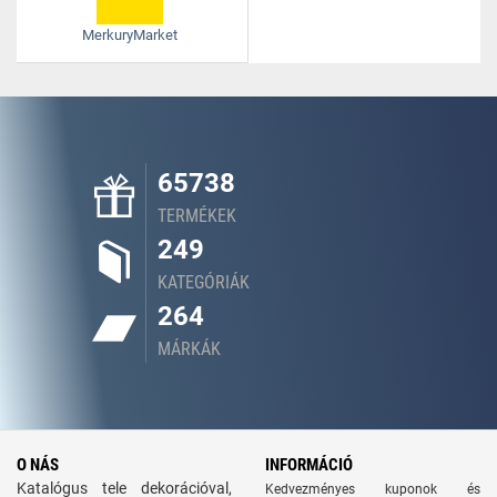
MerkuryMarket
65738
TERMÉKEK
249
KATEGÓRIÁK
264
MÁRKÁK
O NÁS
INFORMÁCIÓ
Katalógus tele dekorációval,
Kedvezményes kuponok és