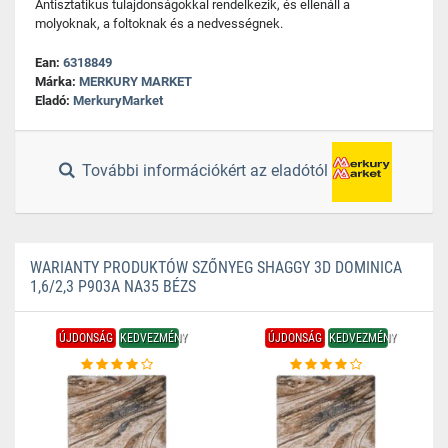
Antisztatikus tulajdonságokkal rendelkezik, és ellenáll a
molyoknak, a foltoknak és a nedvességnek.
Ean:
6318849
Márka:
MERKURY MARKET
Eladó:
MerkuryMarket
További információkért az eladótól
WARIANTY PRODUKTÓW SZŐNYEG SHAGGY 3D DOMINICA
1,6/2,3 P903A NA35 BÉZS
ÚJDONSÁG
KEDVEZMÉNY
ÚJDONSÁG
KEDVEZMÉNY