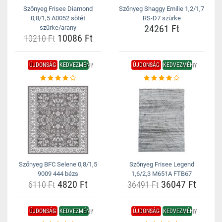
Szőnyeg Frisee Diamond
Szőnyeg Shaggy Emilie 1,2/1,7
0,8/1,5 A0052 sötét
RS-D7 szürke
24261 Ft
szürke/arany
10086 Ft
10210 Ft
ÚJDONSÁG
KEDVEZMÉNY
ÚJDONSÁG
KEDVEZMÉNY
Szőnyeg BFC Selene 0,8/1,5
Szőnyeg Frisee Legend
9009 444 bézs
1,6/2,3 M651A FTB67
4820 Ft
36047 Ft
6110 Ft
36491 Ft
ÚJDONSÁG
KEDVEZMÉNY
ÚJDONSÁG
KEDVEZMÉNY