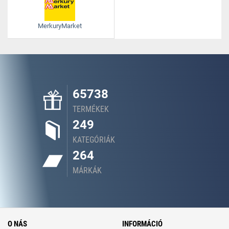
MerkuryMarket
65738
TERMÉKEK
249
KATEGÓRIÁK
264
MÁRKÁK
O NÁS
INFORMÁCIÓ