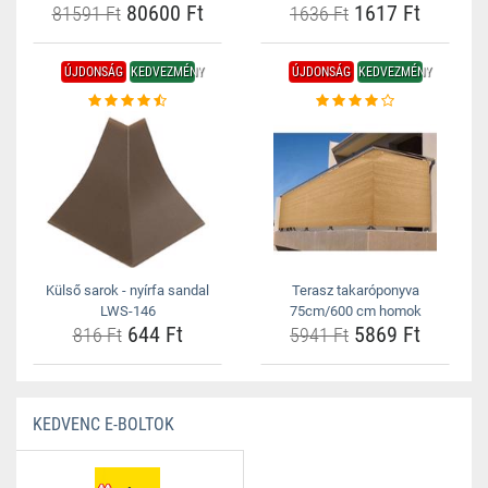
80600 Ft
1617 Ft
81591 Ft
1636 Ft
ÚJDONSÁG
KEDVEZMÉNY
ÚJDONSÁG
KEDVEZMÉNY
Külső sarok - nyírfa sandal
Terasz takaróponyva
LWS-146
75cm/600 cm homok
644 Ft
5869 Ft
816 Ft
5941 Ft
KEDVENC E-BOLTOK