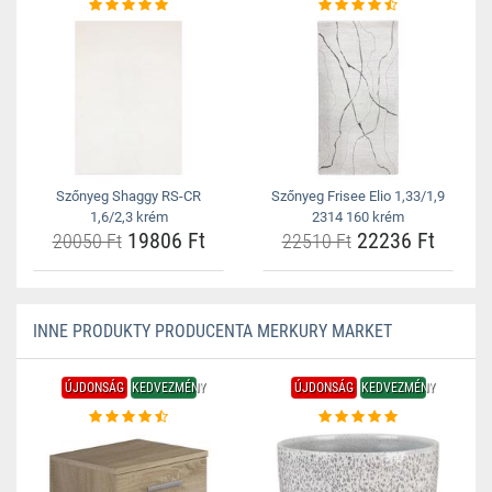
Szőnyeg Shaggy RS-CR
Szőnyeg Frisee Elio 1,33/1,9
1,6/2,3 krém
2314 160 krém
19806 Ft
22236 Ft
20050 Ft
22510 Ft
INNE PRODUKTY PRODUCENTA MERKURY MARKET
ÚJDONSÁG
KEDVEZMÉNY
ÚJDONSÁG
KEDVEZMÉNY