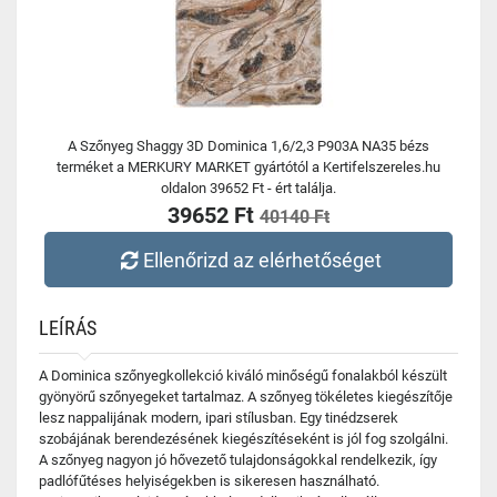
A Szőnyeg Shaggy 3D Dominica 1,6/2,3 P903A NA35 bézs
terméket a MERKURY MARKET gyártótól a Kertifelszereles.hu
oldalon 39652 Ft - ért találja.
39652 Ft
40140 Ft
Ellenőrizd az elérhetőséget
LEÍRÁS
A Dominica szőnyegkollekció kiváló minőségű fonalakból készült
gyönyörű szőnyegeket tartalmaz. A szőnyeg tökéletes kiegészítője
lesz nappalijának modern, ipari stílusban. Egy tinédzserek
szobájának berendezésének kiegészítéseként is jól fog szolgálni.
A szőnyeg nagyon jó hővezető tulajdonságokkal rendelkezik, így
padlófűtéses helyiségekben is sikeresen használható.