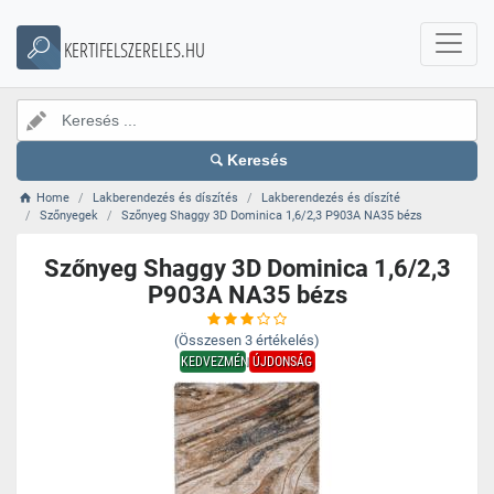
KERTIFELSZERELES.HU
Keresés
Home
Lakberendezés és díszítés
Lakberendezés és díszíté
Szőnyegek
Szőnyeg Shaggy 3D Dominica 1,6/2,3 P903A NA35 bézs
Szőnyeg Shaggy 3D Dominica 1,6/2,3
P903A NA35 bézs
(Összesen
3
értékelés)
KEDVEZMÉNY
ÚJDONSÁG