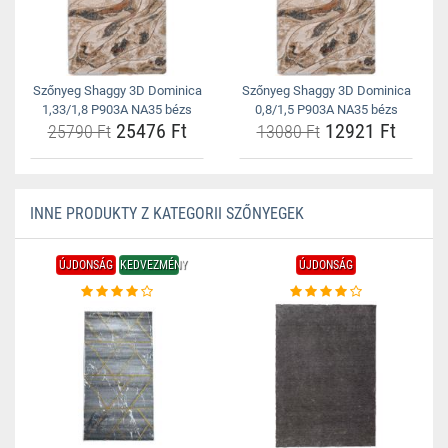
Szőnyeg Shaggy 3D Dominica
Szőnyeg Shaggy 3D Dominica
1,33/1,8 P903A NA35 bézs
0,8/1,5 P903A NA35 bézs
25476 Ft
12921 Ft
25790 Ft
13080 Ft
INNE PRODUKTY Z KATEGORII SZŐNYEGEK
ÚJDONSÁG
KEDVEZMÉNY
ÚJDONSÁG