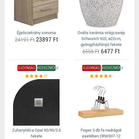
Éjjeliszekrény sonoma
Ovális kerámia virágcserép
23897 Ft
24191 Ft
Scheurich 920, ø22cm,
gyöngyházfényű fekete
6477 Ft
6556 Ft
ÚJDONSÁG
KEDVEZMÉNY
ÚJDONSÁG
KEDVEZMÉNY
Zuhanytálca Opal 90/90/2.6
Fogas 3 db fa nadrágok
fekete
esetében CRW007-12