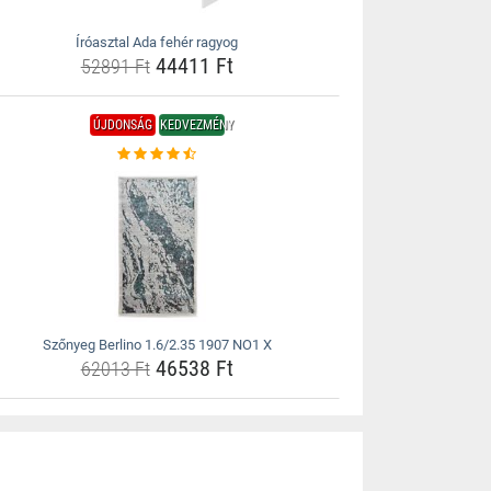
Íróasztal Ada fehér ragyog
44411 Ft
52891 Ft
ÚJDONSÁG
KEDVEZMÉNY
Szőnyeg Berlino 1.6/2.35 1907 NO1 X
46538 Ft
62013 Ft