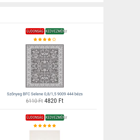
ÚJDONSÁG
KEDVEZMÉNY
Szőnyeg BFC Selene 0,8/1,5 9009 444 bézs
4820 Ft
6110 Ft
ÚJDONSÁG
KEDVEZMÉNY