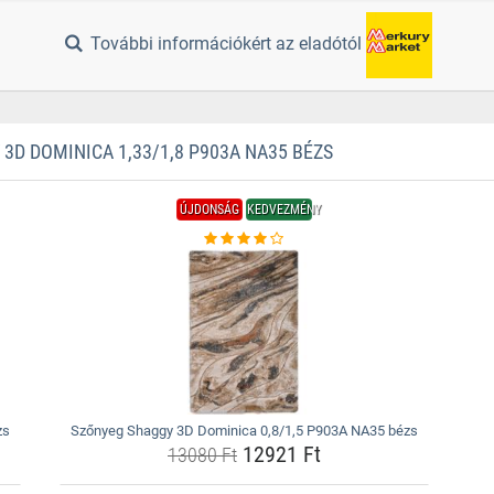
További információkért az eladótól
D DOMINICA 1,33/1,8 P903A NA35 BÉZS
ÚJDONSÁG
KEDVEZMÉNY
zs
Szőnyeg Shaggy 3D Dominica 0,8/1,5 P903A NA35 bézs
12921 Ft
13080 Ft