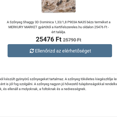
A Szőnyeg Shaggy 3D Dominica 1,33/1,8 P903A NA35 bézs terméket a
MERKURY MARKET gyártótól a Kertifelszereles.hu oldalon 25476 Ft -
ért találja.
25476 Ft
25790 Ft
Ellenőrizd az elérhetőséget
 készült gyönyörű szőnyegeket tartalmaz. A szőnyeg tökéletes kiegészítője les
t is jól fog szolgálni. A szőnyeg nagyon jó hővezető tulajdonságokkal rendelke
k, és ellenáll a molyoknak, a foltoknak és a nedvességnek.