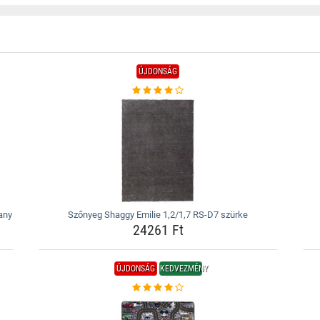
ÚJDONSÁG
any
Szőnyeg Shaggy Emilie 1,2/1,7 RS-D7 szürke
24261 Ft
ÚJDONSÁG
KEDVEZMÉNY