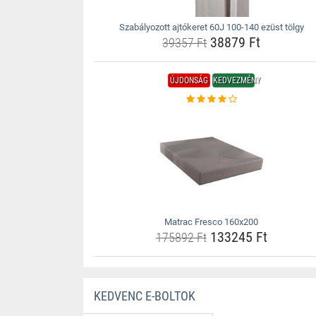
Szabályozott ajtókeret 60J 100-140 ezüst tölgy
38879 Ft
39357 Ft
ÚJDONSÁG
KEDVEZMÉNY
Matrac Fresco 160x200
133245 Ft
175892 Ft
KEDVENC E-BOLTOK