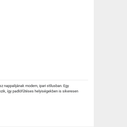
z nappalijának modern, ipari stílusban. Egy
zik, így padlófűtéses helyiségekben is sikeresen