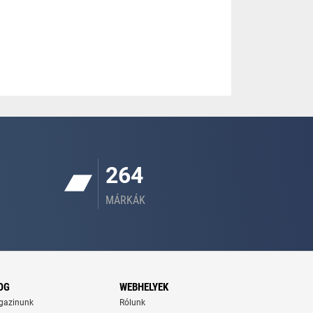
264
MÁRKÁK
OG
WEBHELYEK
gazinunk
Rólunk