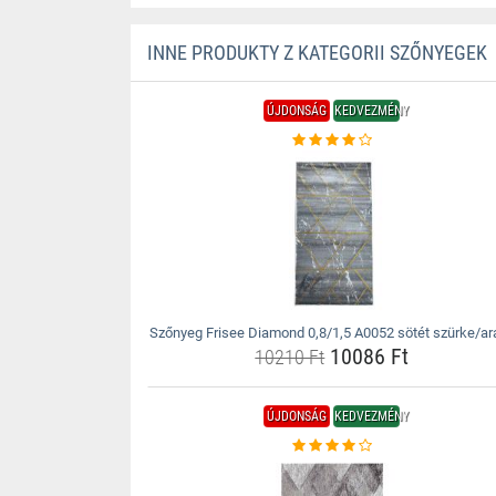
INNE PRODUKTY Z KATEGORII SZŐNYEGEK
ÚJDONSÁG
KEDVEZMÉNY
Szőnyeg Frisee Diamond 0,8/1,5 A0052 sötét szürke/ar
10086 Ft
10210 Ft
ÚJDONSÁG
KEDVEZMÉNY