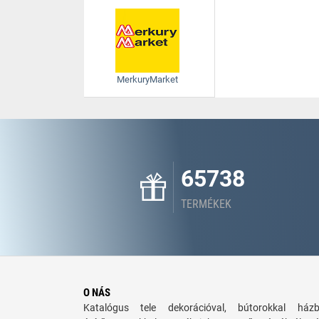
MerkuryMarket
65738
TERMÉKEK
O NÁS
Katalógus tele dekorációval, bútorokkal há