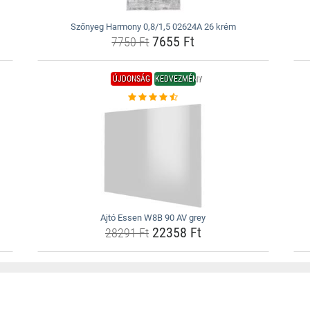
Szőnyeg Harmony 0,8/1,5 02624A 26 krém
7655 Ft
7750 Ft
ÚJDONSÁG
KEDVEZMÉNY
Ajtó Essen W8B 90 AV grey
22358 Ft
28291 Ft