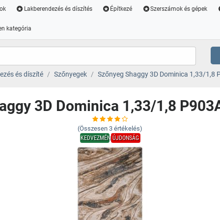
ok
Lakberendezés és díszítés
Építkezé
Szerszámok és gépek
n kategória
zés és díszíté
Szőnyegek
Szőnyeg Shaggy 3D Dominica 1,33/1,8
aggy 3D Dominica 1,33/1,8 P903
(Összesen
3
értékelés)
KEDVEZMÉNY
ÚJDONSÁG