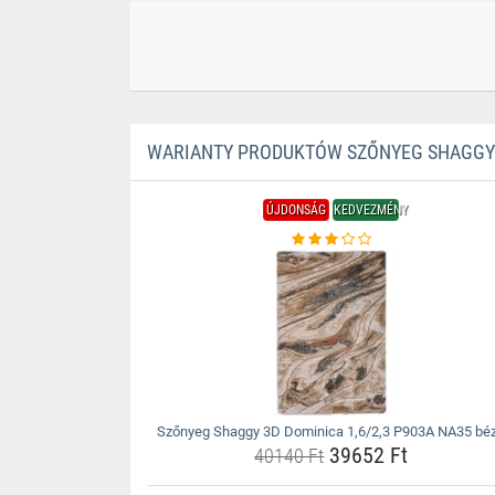
WARIANTY PRODUKTÓW SZŐNYEG SHAGGY 3
ÚJDONSÁG
KEDVEZMÉNY
Szőnyeg Shaggy 3D Dominica 1,6/2,3 P903A NA35 bé
39652 Ft
40140 Ft