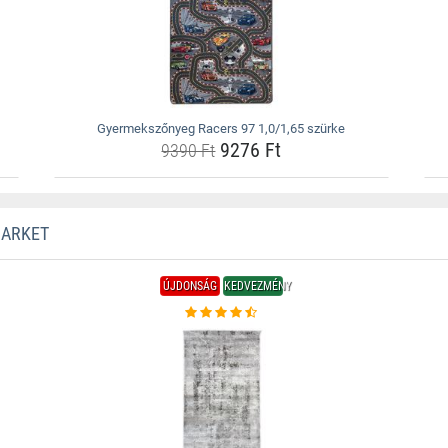
Gyermekszőnyeg Racers 97 1,0/1,65 szürke
9276 Ft
9390 Ft
MARKET
ÚJDONSÁG
KEDVEZMÉNY