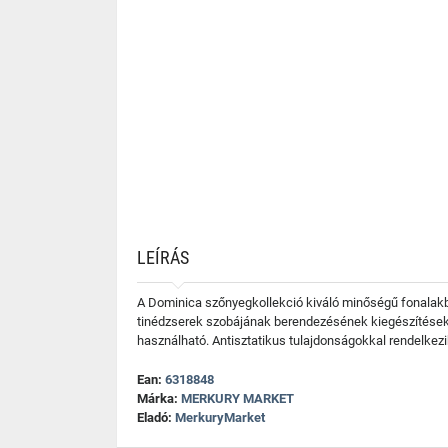
LEÍRÁS
A Dominica szőnyegkollekció kiváló minőségű fonalakból
tinédzserek szobájának berendezésének kiegészítésekén
használható. Antisztatikus tulajdonságokkal rendelkezi
Ean:
6318848
Márka:
MERKURY MARKET
Eladó:
MerkuryMarket