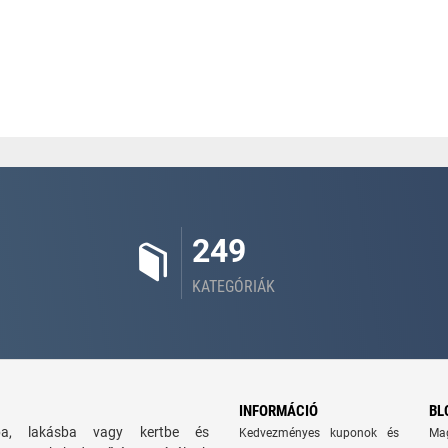
249
KATEGÓRIÁK
INFORMÁCIÓ
BL
zba, lakásba vagy kertbe és
Kedvezményes kuponok és
Ma