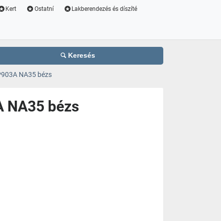
Kert
Ostatní
Lakberendezés és díszíté
Keresés
 P903A NA35 bézs
A NA35 bézs