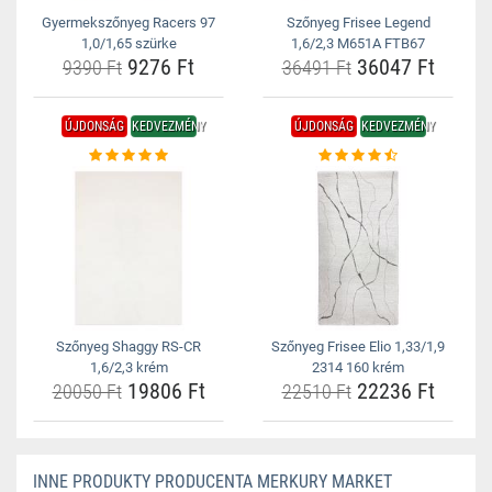
Gyermekszőnyeg Racers 97
Szőnyeg Frisee Legend
1,0/1,65 szürke
1,6/2,3 M651A FTB67
9276 Ft
36047 Ft
9390 Ft
36491 Ft
ÚJDONSÁG
KEDVEZMÉNY
ÚJDONSÁG
KEDVEZMÉNY
Szőnyeg Shaggy RS-CR
Szőnyeg Frisee Elio 1,33/1,9
1,6/2,3 krém
2314 160 krém
19806 Ft
22236 Ft
20050 Ft
22510 Ft
INNE PRODUKTY PRODUCENTA MERKURY MARKET