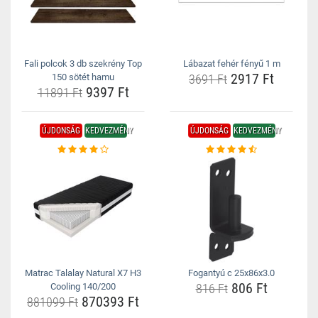
Fali polcok 3 db szekrény Top
Lábazat fehér fényű 1 m
2917 Ft
150 sötét hamu
3691 Ft
9397 Ft
11891 Ft
ÚJDONSÁG
KEDVEZMÉNY
ÚJDONSÁG
KEDVEZMÉNY
Matrac Talalay Natural X7 H3
Fogantyú c 25x86x3.0
806 Ft
Cooling 140/200
816 Ft
870393 Ft
881099 Ft