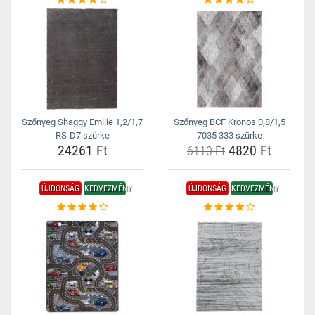
Szőnyeg Shaggy Emilie 1,2/1,7
Szőnyeg BCF Kronos 0,8/1,5
RS-D7 szürke
7035 333 szürke
24261 Ft
4820 Ft
6110 Ft
ÚJDONSÁG
KEDVEZMÉNY
ÚJDONSÁG
KEDVEZMÉNY