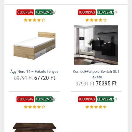
ÚJDONSÁG
KEDVEZMÉNY
ÚJDONSÁG
KEDVEZMÉNY
Ágy Nero 14 – Fekete fényes
Komód+Falipolc Switch Sb I
67720 Ft
89791 Ft
Fekete
75395 Ft
97991 Ft
ÚJDONSÁG
KEDVEZMÉNY
ÚJDONSÁG
KEDVEZMÉNY