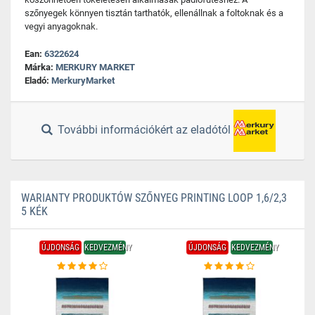
szőnyegek könnyen tisztán tarthatók, ellenállnak a foltoknak és a
vegyi anyagoknak.
Ean:
6322624
Márka:
MERKURY MARKET
Eladó:
MerkuryMarket
További információkért az eladótól
WARIANTY PRODUKTÓW SZŐNYEG PRINTING LOOP 1,6/2,3
5 KÉK
ÚJDONSÁG
KEDVEZMÉNY
ÚJDONSÁG
KEDVEZMÉNY