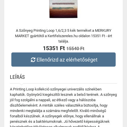
A Szőnyeg Printing Loop 1,6/2,3 5 kék terméket a MERKURY
MARKET gyártótól a Kertifelszereles.hu oldalon 15351 Ft - ért
találja.
15351 Ft
15540 Ft
Ellenőrizd az elérhetőséget
LEÍRÁS
A Printing Loop kollekció szőnyegei univerzális színekben
kaphatók. Gyönyörű kiegészítői lesznek a belső terének. A szőnyeg
jól fog szolgálni a nappali, az étkező vagy a hálószoba
díszítőelemeként. A minták széles választéka biztosítja, hogy
mindenki megtalálja a számára megfelelőt. Kiváló minőségű
fonalból készülnek. A szőnyegek előnye, hogy ellenállnak a
penésznek és a baktériumoknak. Jó hővezető képességüknek
köszönhetően tökéletesen alkalmasak padlófűtéshez. A