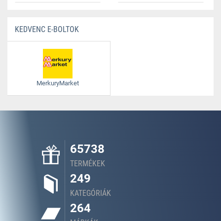
KEDVENC E-BOLTOK
MerkuryMarket
65738
TERMÉKEK
249
KATEGÓRIÁK
264