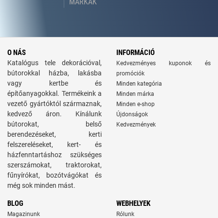
MÁRKÁK
O NÁS
INFORMÁCIÓ
Katalógus tele dekorációval,
Kedvezményes kuponok és
bútorokkal házba, lakásba
promóciók
vagy kertbe és
Minden kategória
építőanyagokkal. Termékeink a
Minden márka
vezető gyártóktól származnak,
Minden e-shop
kedvező áron. Kínálunk
Újdonságok
bútorokat, belső
Kedvezmények
berendezéseket, kerti
felszereléseket, kert- és
házfenntartáshoz szükséges
szerszámokat, traktorokat,
fűnyírókat, bozótvágókat és
még sok minden mást.
BLOG
WEBHELYEK
Magazinunk
Rólunk