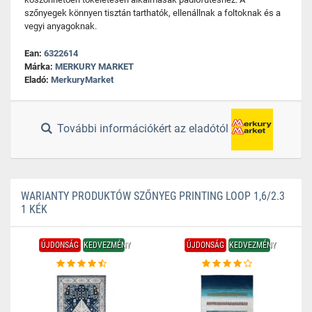
szőnyegek könnyen tisztán tarthatók, ellenállnak a foltoknak és a
vegyi anyagoknak.
Ean:
6322614
Márka:
MERKURY MARKET
Eladó:
MerkuryMarket
További információkért az eladótól
WARIANTY PRODUKTÓW SZŐNYEG PRINTING LOOP 1,6/2.3
1 KÉK
ÚJDONSÁG
KEDVEZMÉNY
ÚJDONSÁG
KEDVEZMÉNY