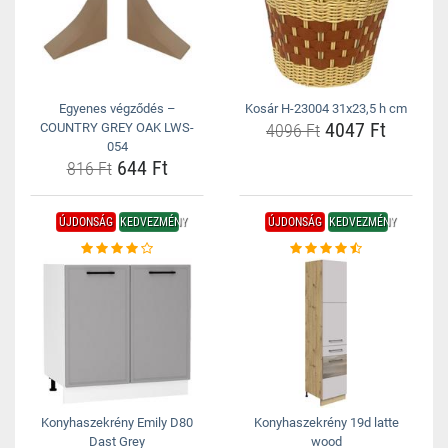
Egyenes végződés –
Kosár H-23004 31x23,5 h cm
4047 Ft
COUNTRY GREY OAK LWS-
4096 Ft
054
644 Ft
816 Ft
ÚJDONSÁG
KEDVEZMÉNY
ÚJDONSÁG
KEDVEZMÉNY
Konyhaszekrény Emily D80
Konyhaszekrény 19d latte
Dast Grey
wood