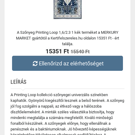
A Szőnyeg Printing Loop 1,6/2.3 1 kék terméket a MERKURY
MARKET gyártótól a Kertifelszereles.hu oldalon 15351 Ft - ért
találja.
15351 Ft
15540 Ft
Ellenőrizd az elérhetőséget
LEÍRÁS
A Printing Loop kollekció szőnyegei univerzális színekben
kaphatók. Gyönyörű kiegészítői lesznek a belső terének. A szőnyeg
jól fog szolgálni a nappali, az étkező vagy a hálószoba
díszítőelemeként. A minták széles választéka biztosítja, hogy
mindenki megtalálja a számára megfelelőt. Kiváló minőségű
fonalból készülnek. A szőnyegek előnye, hogy ellenállnak a
penésznek és a baktériumoknak. Jó hővezető képességüknek
köszönhetően tökéletesen alkalmasak padlófűtéshez. A