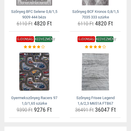
Szőnyeg BFC Selene 0,8/1,5
Szőnyeg BCF Kronos 0,8/1,5
9009 444 bézs
7035 333 szürke
4820 Ft
4820 Ft
6110 Ft
6110 Ft
ÚJDONSÁG
KEDVEZMÉNY
ÚJDONSÁG
KEDVEZMÉNY
Gyermekszőnyeg Racers 97
Szőnyeg Frisee Legend
1,0/1,65 szürke
1,6/2,3 M651A FTB67
9276 Ft
36047 Ft
9390 Ft
36491 Ft