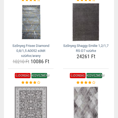
Szőnyeg Frisee Diamond
Szőnyeg Shaggy Emilie 1,2/1,7
0,8/1,5 A0052 sötét
RS-D7 szürke
24261 Ft
szürke/arany
10086 Ft
10210 Ft
ÚJDONSÁG
KEDVEZMÉNY
ÚJDONSÁG
KEDVEZMÉNY