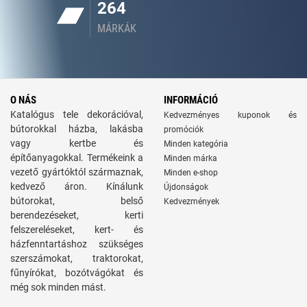
264
MÁRKÁK
O NÁS
INFORMÁCIÓ
Katalógus tele dekorációval,
Kedvezményes kuponok és
bútorokkal házba, lakásba
promóciók
vagy kertbe és
Minden kategória
építőanyagokkal. Termékeink a
Minden márka
vezető gyártóktól származnak,
Minden e-shop
kedvező áron. Kínálunk
Újdonságok
bútorokat, belső
Kedvezmények
berendezéseket, kerti
felszereléseket, kert- és
házfenntartáshoz szükséges
szerszámokat, traktorokat,
fűnyírókat, bozótvágókat és
még sok minden mást.