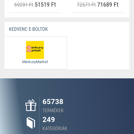
51519 Ft
71689 Ft
69291 Ft
72571 Ft
KEDVENC E-BOLTOK
MerkuryMarket
65738
TERMÉKEK
249
KATEGÓRIÁK