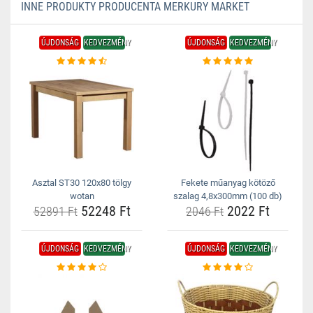
INNE PRODUKTY PRODUCENTA MERKURY MARKET
ÚJDONSÁG
KEDVEZMÉNY
ÚJDONSÁG
KEDVEZMÉNY
Asztal ST30 120x80 tölgy
Fekete műanyag kötöző
wotan
szalag 4,8x300mm (100 db)
52248 Ft
2022 Ft
52891 Ft
2046 Ft
ÚJDONSÁG
KEDVEZMÉNY
ÚJDONSÁG
KEDVEZMÉNY