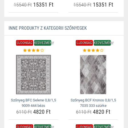
15351 Ft
15351 Ft
15540 Ft
15540 Ft
INNE PRODUKTY Z KATEGORII SZŐNYEGEK
ÚJDONSÁG
KEDVEZMÉNY
ÚJDONSÁG
KEDVEZMÉNY
Szőnyeg BFC Selene 0,8/1,5
Szőnyeg BCF Kronos 0,8/1,5
9009 444 bézs
7035 333 szürke
4820 Ft
4820 Ft
6110 Ft
6110 Ft
ÚJDONSÁG
KEDVEZMÉNY
ÚJDONSÁG
KEDVEZMÉNY