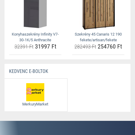
Konyhaszekrény Infinity V7-
Szekrény 45 Canaris 12 190
30-1K/5 Anthracite
fekete/artisan/fekete
31997 Ft
254760 Ft
32391 Ft
282493 Ft
KEDVENC E-BOLTOK
MerkuryMarket