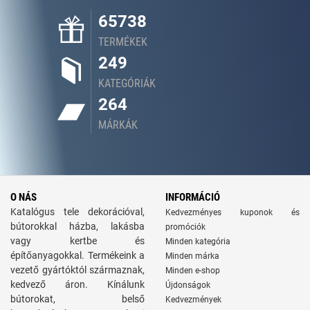
65738
TERMÉKEK
249
KATEGÓRIÁK
264
MÁRKÁK
O NÁS
INFORMÁCIÓ
Katalógus tele dekorációval,
Kedvezményes kuponok és
bútorokkal házba, lakásba
promóciók
vagy kertbe és
Minden kategória
építőanyagokkal. Termékeink a
Minden márka
vezető gyártóktól származnak,
Minden e-shop
kedvező áron. Kínálunk
Újdonságok
bútorokat, belső
Kedvezmények