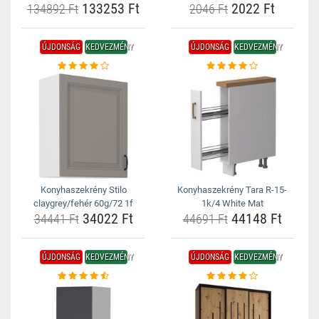
133253 Ft
2022 Ft
134892 Ft
2046 Ft
ÚJDONSÁG
KEDVEZMÉNY
ÚJDONSÁG
KEDVEZMÉNY
Konyhaszekrény Stilo
Konyhaszekrény Tara R-15-
claygrey/fehér 60g/72 1f
1k/4 White Mat
34022 Ft
44148 Ft
34441 Ft
44691 Ft
ÚJDONSÁG
KEDVEZMÉNY
ÚJDONSÁG
KEDVEZMÉNY