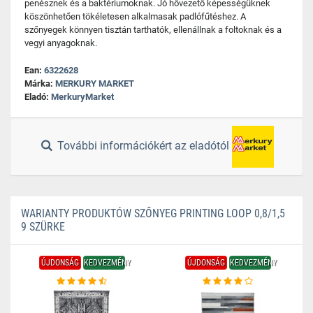
penésznek és a baktériumoknak. Jó hővezető képességüknek
köszönhetően tökéletesen alkalmasak padlófűtéshez. A
szőnyegek könnyen tisztán tarthatók, ellenállnak a foltoknak és a
vegyi anyagoknak.
Ean:
6322628
Márka:
MERKURY MARKET
Eladó:
MerkuryMarket
További információkért az eladótól
WARIANTY PRODUKTÓW SZŐNYEG PRINTING LOOP 0,8/1,5
9 SZÜRKE
ÚJDONSÁG
KEDVEZMÉNY
ÚJDONSÁG
KEDVEZMÉNY