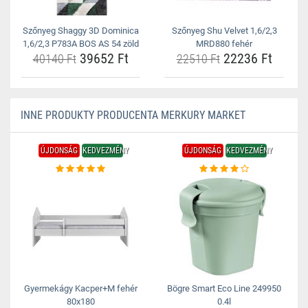
Szőnyeg Shaggy 3D Dominica
Szőnyeg Shu Velvet 1,6/2,3
1,6/2,3 P783A BOS AS 54 zöld
MRD880 fehér
39652 Ft
22236 Ft
40140 Ft
22510 Ft
INNE PRODUKTY PRODUCENTA MERKURY MARKET
ÚJDONSÁG
KEDVEZMÉNY
ÚJDONSÁG
KEDVEZMÉNY
Gyermekágy Kacper+M fehér
Bögre Smart Eco Line 249950
80x180
0.4l