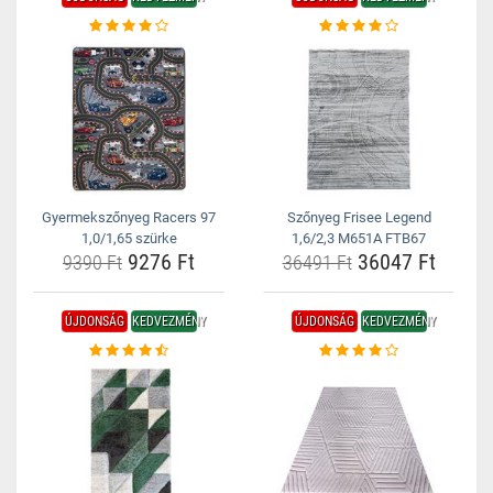
Gyermekszőnyeg Racers 97
Szőnyeg Frisee Legend
1,0/1,65 szürke
1,6/2,3 M651A FTB67
9276 Ft
36047 Ft
9390 Ft
36491 Ft
ÚJDONSÁG
KEDVEZMÉNY
ÚJDONSÁG
KEDVEZMÉNY