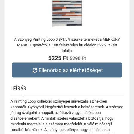
A Szőnyeg Printing Loop 0,8/1,5 9 szürke terméket a MERKURY
MARKET gyártótól a Kertifelszereles.hu oldalon 5225 Ft - ért
találja.
5225 Ft
5290 Ft
Ellenőrizd az elérhetőséget
LEÍRÁS
A Printing Loop kollekció szőnyegei univerzális színekben
kaphatók. Gyönyörű kiegészítői lesznek a belső terének. A szőnyeg
jól fog szolgálni a nappali, az étkező vagy a hálószoba
díszítőelemeként. A minták széles választéka biztosítja, hogy
mindenki megtalálja a számára megfelelőt. Kiváló minőségű
fonalból készülnek. A szőnyegek előnye, hogy ellenállnak a