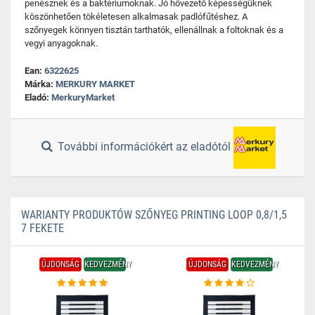
penésznek és a baktériumoknak. Jó hővezető képességüknek
köszönhetően tökéletesen alkalmasak padlófűtéshez. A
szőnyegek könnyen tisztán tarthatók, ellenállnak a foltoknak és a
vegyi anyagoknak.
Ean:
6322625
Márka:
MERKURY MARKET
Eladó:
MerkuryMarket
További információkért az eladótól
WARIANTY PRODUKTÓW SZŐNYEG PRINTING LOOP 0,8/1,5
7 FEKETE
ÚJDONSÁG
KEDVEZMÉNY
ÚJDONSÁG
KEDVEZMÉNY