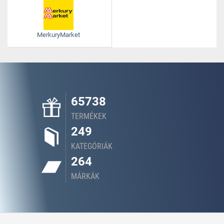
MerkuryMarket
65738
TERMÉKEK
249
KATEGÓRIÁK
264
MÁRKÁK