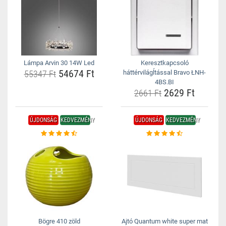
Lámpa Arvin 30 14W Led
Keresztkapcsoló
54674 Ft
55347 Ft
háttérvilágĺtással Bravo ŁNH-
4BS.BI
2629 Ft
2661 Ft
ÚJDONSÁG
KEDVEZMÉNY
ÚJDONSÁG
KEDVEZMÉNY
Bögre 410 zöld
Ajtó Quantum white super mat