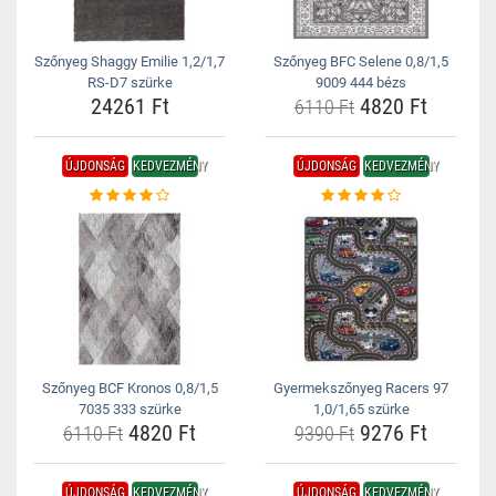
Szőnyeg Shaggy Emilie 1,2/1,7
Szőnyeg BFC Selene 0,8/1,5
RS-D7 szürke
9009 444 bézs
24261 Ft
4820 Ft
6110 Ft
ÚJDONSÁG
KEDVEZMÉNY
ÚJDONSÁG
KEDVEZMÉNY
Szőnyeg BCF Kronos 0,8/1,5
Gyermekszőnyeg Racers 97
7035 333 szürke
1,0/1,65 szürke
4820 Ft
9276 Ft
6110 Ft
9390 Ft
ÚJDONSÁG
KEDVEZMÉNY
ÚJDONSÁG
KEDVEZMÉNY