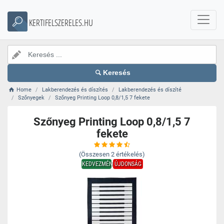
KERTIFELSZERELES.HU
Keresés
Home
Lakberendezés és díszítés
Lakberendezés és díszíté
Szőnyegek
Szőnyeg Printing Loop 0,8/1,5 7 fekete
Szőnyeg Printing Loop 0,8/1,5 7
fekete
(Összesen
2
értékelés)
KEDVEZMÉNY
ÚJDONSÁG