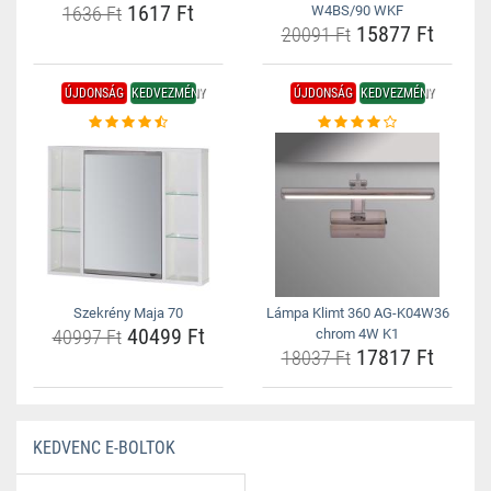
1617 Ft
1636 Ft
W4BS/90 WKF
15877 Ft
20091 Ft
ÚJDONSÁG
KEDVEZMÉNY
ÚJDONSÁG
KEDVEZMÉNY
Szekrény Maja 70
Lámpa Klimt 360 AG-K04W36
40499 Ft
40997 Ft
chrom 4W K1
17817 Ft
18037 Ft
KEDVENC E-BOLTOK