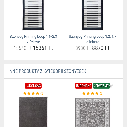
Szőnyeg Printing Loop 1,6/2,3
Szőnyeg Printing Loop 1,2/1,7
7 fekete
7 fekete
15351 Ft
8870 Ft
15540 Ft
8980 Ft
INNE PRODUKTY Z KATEGORII SZŐNYEGEK
ÚJDONSÁG
ÚJDONSÁG
KEDVEZMÉNY