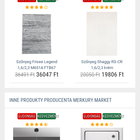
Szőnyeg Frisee Legend
Szőnyeg Shaggy RS-CR
1,6/2,3 M651A FTB67
1,6/2,3 krém
36047 Ft
19806 Ft
36491 Ft
20050 Ft
INNE PRODUKTY PRODUCENTA MERKURY MARKET
ÚJDONSÁG
KEDVEZMÉNY
ÚJDONSÁG
KEDVEZMÉNY