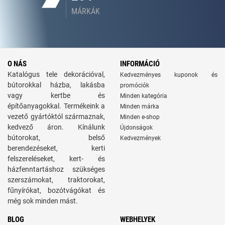
MÁRKÁK
O NÁS
INFORMÁCIÓ
Katalógus tele dekorációval,
Kedvezményes kuponok és
bútorokkal házba, lakásba
promóciók
vagy kertbe és
Minden kategória
építőanyagokkal. Termékeink a
Minden márka
vezető gyártóktól származnak,
Minden e-shop
kedvező áron. Kínálunk
Újdonságok
bútorokat, belső
Kedvezmények
berendezéseket, kerti
felszereléseket, kert- és
házfenntartáshoz szükséges
szerszámokat, traktorokat,
fűnyírókat, bozótvágókat és
még sok minden mást.
BLOG
WEBHELYEK