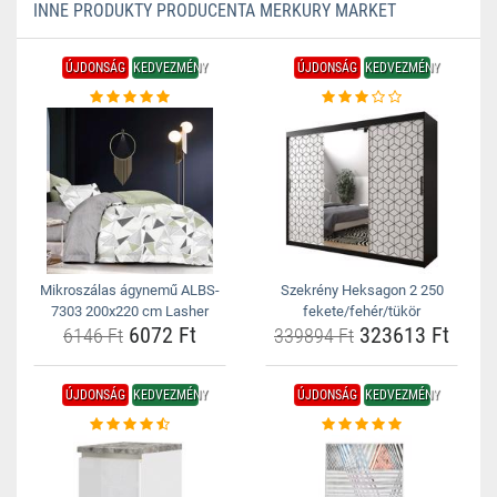
INNE PRODUKTY PRODUCENTA MERKURY MARKET
ÚJDONSÁG
KEDVEZMÉNY
ÚJDONSÁG
KEDVEZMÉNY
Mikroszálas ágynemű ALBS-
Szekrény Heksagon 2 250
7303 200x220 cm Lasher
fekete/fehér/tükör
6072 Ft
323613 Ft
6146 Ft
339894 Ft
ÚJDONSÁG
KEDVEZMÉNY
ÚJDONSÁG
KEDVEZMÉNY