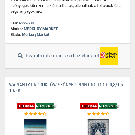
szőnyegek könnyen tisztán tarthatók, ellenállnak a foltoknak és a
vegyi anyagoknak.
Ean:
6322609
Márka:
MERKURY MARKET
Eladó:
MerkuryMarket
További információkért az eladótól
WARIANTY PRODUKTÓW SZŐNYEG PRINTING LOOP 0,8/1,5
1 KÉK
ÚJDONSÁG
KEDVEZMÉNY
ÚJDONSÁG
KEDVEZMÉNY