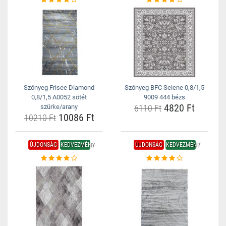
Szőnyeg Frisee Diamond
Szőnyeg BFC Selene 0,8/1,5
0,8/1,5 A0052 sötét
9009 444 bézs
4820 Ft
szürke/arany
6110 Ft
10086 Ft
10210 Ft
ÚJDONSÁG
KEDVEZMÉNY
ÚJDONSÁG
KEDVEZMÉNY