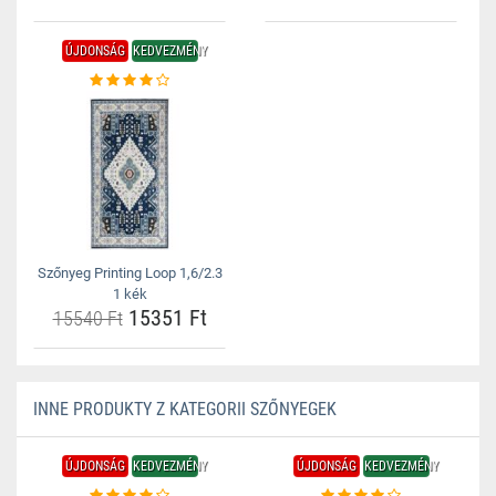
ÚJDONSÁG
KEDVEZMÉNY
Szőnyeg Printing Loop 1,6/2.3
1 kék
15351 Ft
15540 Ft
INNE PRODUKTY Z KATEGORII SZŐNYEGEK
ÚJDONSÁG
KEDVEZMÉNY
ÚJDONSÁG
KEDVEZMÉNY