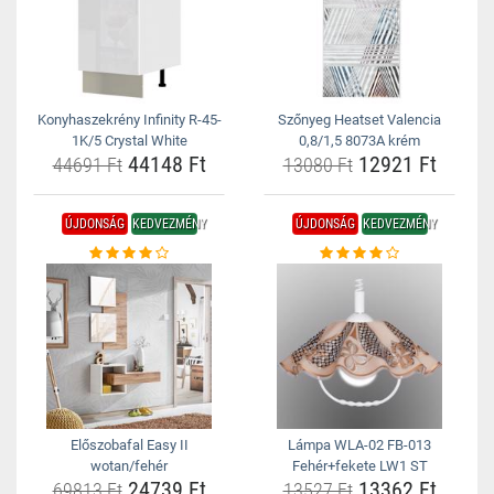
Konyhaszekrény Infinity R-45-
Szőnyeg Heatset Valencia
1K/5 Crystal White
0,8/1,5 8073A krém
44148 Ft
12921 Ft
44691 Ft
13080 Ft
ÚJDONSÁG
KEDVEZMÉNY
ÚJDONSÁG
KEDVEZMÉNY
Előszobafal Easy II
Lámpa WLA-02 FB-013
wotan/fehér
Fehér+fekete LW1 ST
24739 Ft
13362 Ft
69813 Ft
13527 Ft