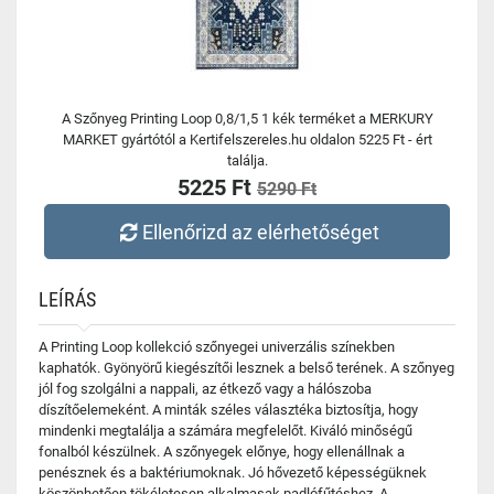
A Szőnyeg Printing Loop 0,8/1,5 1 kék terméket a MERKURY
MARKET gyártótól a Kertifelszereles.hu oldalon 5225 Ft - ért
találja.
5225 Ft
5290 Ft
Ellenőrizd az elérhetőséget
LEÍRÁS
A Printing Loop kollekció szőnyegei univerzális színekben
kaphatók. Gyönyörű kiegészítői lesznek a belső terének. A szőnyeg
jól fog szolgálni a nappali, az étkező vagy a hálószoba
díszítőelemeként. A minták széles választéka biztosítja, hogy
mindenki megtalálja a számára megfelelőt. Kiváló minőségű
fonalból készülnek. A szőnyegek előnye, hogy ellenállnak a
penésznek és a baktériumoknak. Jó hővezető képességüknek
köszönhetően tökéletesen alkalmasak padlófűtéshez. A