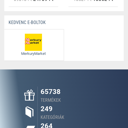
KEDVENC E-BOLTOK
MerkuryMarket
65738
TERMÉKEK
249
KATEGÓRIÁK
264