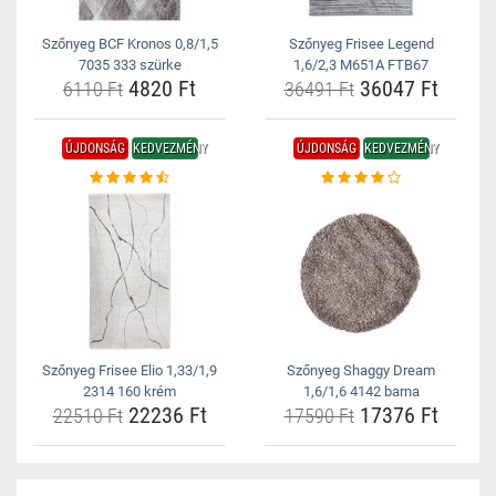
Szőnyeg BCF Kronos 0,8/1,5
Szőnyeg Frisee Legend
7035 333 szürke
1,6/2,3 M651A FTB67
4820 Ft
36047 Ft
6110 Ft
36491 Ft
ÚJDONSÁG
KEDVEZMÉNY
ÚJDONSÁG
KEDVEZMÉNY
Szőnyeg Frisee Elio 1,33/1,9
Szőnyeg Shaggy Dream
2314 160 krém
1,6/1,6 4142 barna
22236 Ft
17376 Ft
22510 Ft
17590 Ft