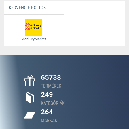
KEDVENC E-BOLTOK
MerkuryMarket
65738
TERMÉKEK
249
KATEGÓRIÁK
264
MÁRKÁK