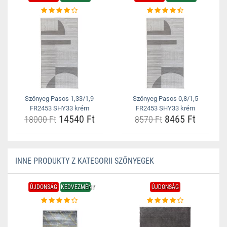
Szőnyeg Pasos 1,33/1,9
Szőnyeg Pasos 0,8/1,5
FR2453 SHY33 krém
FR2453 SHY33 krém
14540 Ft
8465 Ft
18000 Ft
8570 Ft
INNE PRODUKTY Z KATEGORII SZŐNYEGEK
ÚJDONSÁG
KEDVEZMÉNY
ÚJDONSÁG