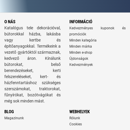
O NÁS
INFORMÁCIÓ
Katalógus tele dekorációval,
Kedvezményes kuponok és
bútorokkal házba, lakásba
promóciók
vagy kertbe és
Minden kategória
építőanyagokkal. Termékeink a
Minden márka
vezető gyártóktól származnak,
Minden e-shop
kedvező áron. Kínálunk
Újdonságok
bútorokat, belső
Kedvezmények
berendezéseket, kerti
felszereléseket, kert- és
házfenntartáshoz szükséges
szerszámokat, traktorokat,
fűnyírókat, bozótvágókat és
még sok minden mást.
BLOG
WEBHELYEK
Magazinunk
Rólunk
Cookies