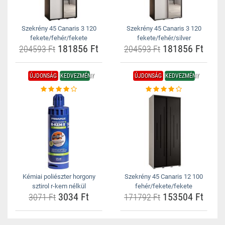
Szekrény 45 Canaris 3 120
Szekrény 45 Canaris 3 120
fekete/fehér/fekete
fekete/fehér/silver
181856 Ft
181856 Ft
204593 Ft
204593 Ft
ÚJDONSÁG
KEDVEZMÉNY
ÚJDONSÁG
KEDVEZMÉNY
Kémiai poliészter horgony
Szekrény 45 Canaris 12 100
sztirol r-kem nélkül
fehér/fekete/fekete
3034 Ft
153504 Ft
3071 Ft
171792 Ft