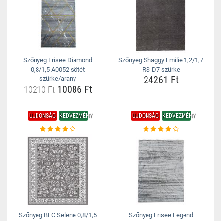
Szőnyeg Frisee Diamond
Szőnyeg Shaggy Emilie 1,2/1,7
0,8/1,5 A0052 sötét
RS-D7 szürke
24261 Ft
szürke/arany
10086 Ft
10210 Ft
ÚJDONSÁG
KEDVEZMÉNY
ÚJDONSÁG
KEDVEZMÉNY
Szőnyeg BFC Selene 0,8/1,5
Szőnyeg Frisee Legend