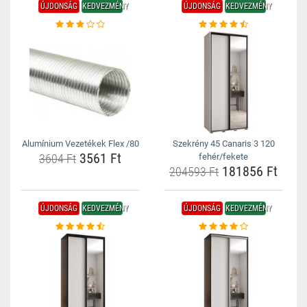
ÚJDONSÁG
KEDVEZMÉNY
ÚJDONSÁG
KEDVEZMÉNY
Alumínium Vezetékek Flex /80
Szekrény 45 Canaris 3 120
3561 Ft
3604 Ft
fehér/fekete
181856 Ft
204593 Ft
ÚJDONSÁG
KEDVEZMÉNY
ÚJDONSÁG
KEDVEZMÉNY