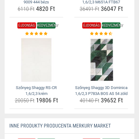
9009 444 bézs
1,6/2,3 M651A FTB67
4820 Ft
36047 Ft
6110 Ft
36491 Ft
ÚJDONSÁG
KEDVEZMÉNY
ÚJDONSÁG
KEDVEZMÉNY
Szőnyeg Shaggy RS-CR
Szőnyeg Shaggy 3D Dominica
1,6/2,3 krém
1,6/2,3 P783A BOS AS 54 zöld
19806 Ft
39652 Ft
20050 Ft
40140 Ft
INNE PRODUKTY PRODUCENTA MERKURY MARKET