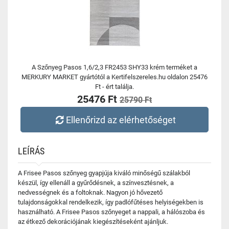
A Szőnyeg Pasos 1,6/2,3 FR2453 SHY33 krém terméket a
MERKURY MARKET gyártótól a Kertifelszereles.hu oldalon 25476
Ft - ért találja.
25476 Ft
25790 Ft
Ellenőrizd az elérhetőséget
LEÍRÁS
A Frisee Pasos szőnyeg gyapjúja kiváló minőségű szálakból
készül, így ellenáll a gyűrődésnek, a színvesztésnek, a
nedvességnek és a foltoknak. Nagyon jó hővezető
tulajdonságokkal rendelkezik, így padlófűtéses helyiségekben is
használható. A Frisee Pasos szőnyeget a nappali, a hálószoba és
az étkező dekorációjának kiegészítéseként ajánljuk.