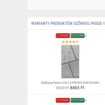
WARIANTY PRODUKTÓW SZŐNYEG PASOS 1,
ÚJDONSÁG
KEDVEZMÉNY
Szőnyeg Pasos 0,8/1,5 FR2452 SHZ33 krém
8465 Ft
8570 Ft
ÚJDONSÁG
KEDVEZMÉNY