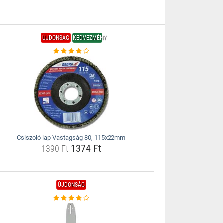
ÚJDONSÁG
KEDVEZMÉNY
Csiszoló lap Vastagság 80, 115x22mm
1374 Ft
1390 Ft
ÚJDONSÁG