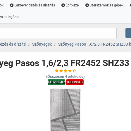
ok
Lakberendezés és díszítés
Építkezé
Szerszámok és gépek
n kategória
zés és díszíté
Szőnyegek
Szőnyeg Pasos 1,6/2,3 FR2452 SHZ33 
yeg Pasos 1,6/2,3 FR2452 SHZ33
(Összesen
4
értékelés)
KEDVEZMÉNY
ÚJDONSÁG