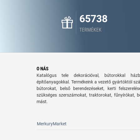
65738
TERMÉKEK
O NÁS
Katalógus tele dekorációval, bútorokkal há
építőanyagokkal. Termékeink a vezető gyártóktól sz
bútorokat, belső berendezéseket, kerti felszerelé
szükséges szerszámokat, traktorokat, fűnyírókat,
mást.
MerkuryMarket