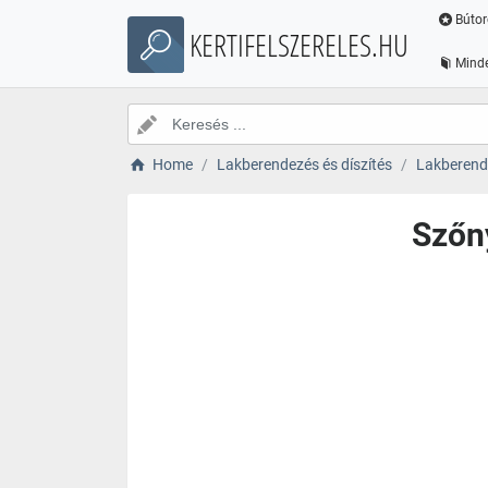
Bútor
KERTIFELSZERELES.HU
Minde
Home
Lakberendezés és díszítés
Lakberende
Szőn