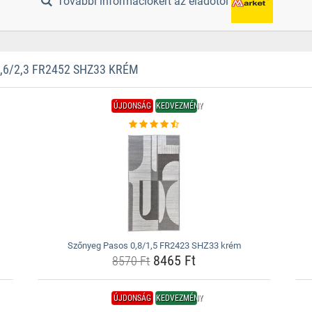
További információkért az eladótól
6/2,3 FR2452 SHZ33 KRÉM
ÚJDONSÁG
KEDVEZMÉNY
Szőnyeg Pasos 0,8/1,5 FR2423 SHZ33 krém
8465 Ft
8570 Ft
ÚJDONSÁG
KEDVEZMÉNY