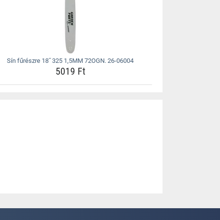
Sín fűrészre 18˝ 325 1,5MM 72OGN. 26-06004
5019 Ft