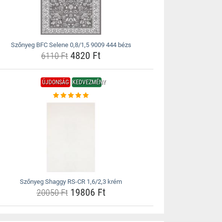
Szőnyeg BFC Selene 0,8/1,5 9009 444 bézs
4820 Ft
6110 Ft
ÚJDONSÁG
KEDVEZMÉNY
Szőnyeg Shaggy RS-CR 1,6/2,3 krém
19806 Ft
20050 Ft