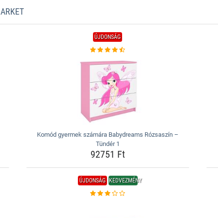
MARKET
ÚJDONSÁG
Komód gyermek számára Babydreams Rózsaszín –
Tündér 1
92751 Ft
ÚJDONSÁG
KEDVEZMÉNY