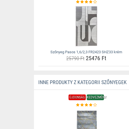
Szőnyeg Pasos 1,6/2,3 FR2423 SHZ33 krém
25476 Ft
25790 Ft
INNE PRODUKTY Z KATEGORII SZŐNYEGEK
ÚJDONSÁG
KEDVEZMÉNY