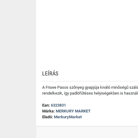
LEÍRÁS
A Frisee Pasos szőnyeg gyapjúja kiváló minőségű szála
rendelkezik, így padlófűtéses helyiségekben is használ
Ean:
6323831
Márka:
MERKURY MARKET
Eladó:
MerkuryMarket