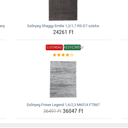
any
Szőnyeg Shaggy Emilie 1,2/1,7 RS-D7 szürke
24261 Ft
ÚJDONSÁG
KEDVEZMÉNY
Szőnyeg Frisee Legend 1,6/2,3 M651A FTB67
36047 Ft
36491 Ft