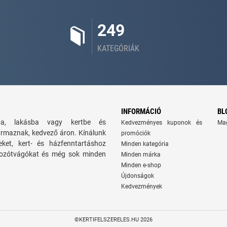
249
KATEGÓRIÁK
INFORMÁCIÓ
BL
zba, lakásba vagy kertbe és
Kedvezményes kuponok és
Ma
ármaznak, kedvező áron. Kínálunk
promóciók
seket, kert- és házfenntartáshoz
Minden kategória
 bozótvágókat és még sok minden
Minden márka
Minden e-shop
Újdonságok
Kedvezmények
©KERTIFELSZERELES.HU 2026