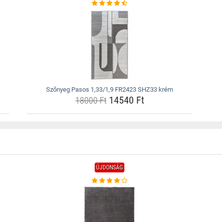
Szőnyeg Pasos 1,33/1,9 FR2423 SHZ33 krém
14540 Ft
18000 Ft
ÚJDONSÁG