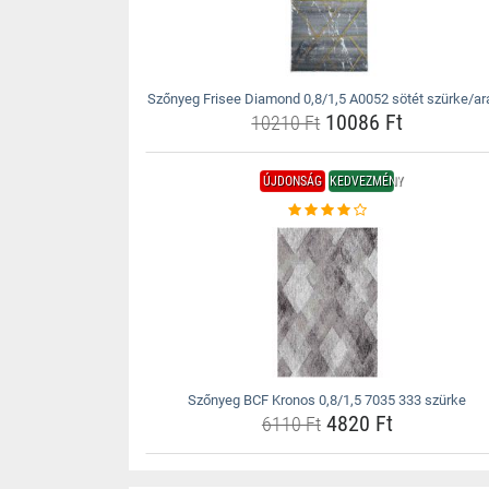
Szőnyeg Frisee Diamond 0,8/1,5 A0052 sötét szürke/ar
10086 Ft
10210 Ft
ÚJDONSÁG
KEDVEZMÉNY
Szőnyeg BCF Kronos 0,8/1,5 7035 333 szürke
4820 Ft
6110 Ft