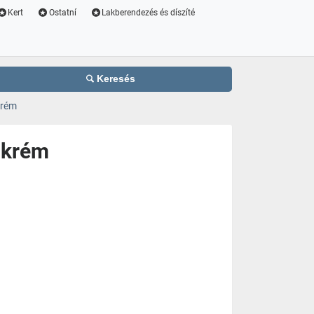
Kert
Ostatní
Lakberendezés és díszíté
Keresés
krém
 krém