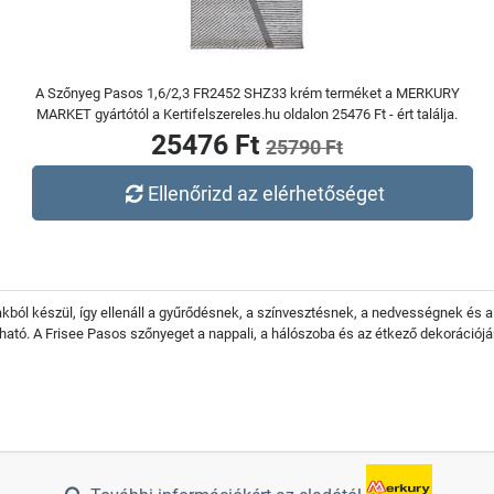
A Szőnyeg Pasos 1,6/2,3 FR2452 SHZ33 krém terméket a MERKURY
MARKET gyártótól a Kertifelszereles.hu oldalon 25476 Ft - ért találja.
25476 Ft
25790 Ft
Ellenőrizd az elérhetőséget
kból készül, így ellenáll a gyűrődésnek, a színvesztésnek, a nedvességnek és a
ható. A Frisee Pasos szőnyeget a nappali, a hálószoba és az étkező dekorációjá