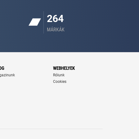
264
MÁRKÁK
OG
WEBHELYEK
gazinunk
Rólunk
Cookies