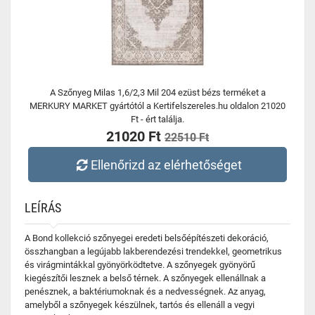
A Szőnyeg Milas 1,6/2,3 Mil 204 ezüst bézs terméket a
MERKURY MARKET gyártótól a Kertifelszereles.hu oldalon 21020
Ft - ért találja.
21020 Ft
22510 Ft
Ellenőrizd az elérhetőséget
LEÍRÁS
A Bond kollekció szőnyegei eredeti belsőépítészeti dekoráció,
összhangban a legújabb lakberendezési trendekkel, geometrikus
és virágmintákkal gyönyörködtetve. A szőnyegek gyönyörű
kiegészítői lesznek a belső térnek. A szőnyegek ellenállnak a
penésznek, a baktériumoknak és a nedvességnek. Az anyag,
amelyből a szőnyegek készülnek, tartós és ellenáll a vegyi