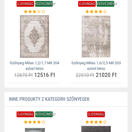
ÚJDONSÁG
KEDVEZMÉNY
ÚJDONSÁG
KEDVEZMÉNY
Szőnyeg Milas 1,2/1,7 Mil 204
Szőnyeg Milas 1,6/2,3 Mil 203
ezüst bézs
ezüst bézs
12516 Ft
21020 Ft
12670 Ft
22510 Ft
INNE PRODUKTY Z KATEGORII SZŐNYEGEK
ÚJDONSÁG
KEDVEZMÉNY
ÚJDONSÁG