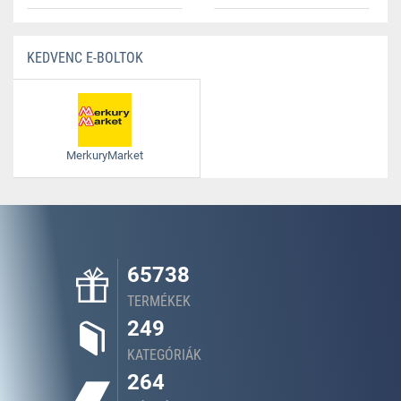
KEDVENC E-BOLTOK
MerkuryMarket
65738
TERMÉKEK
249
KATEGÓRIÁK
264