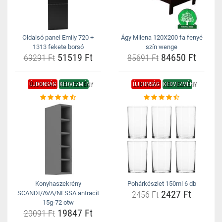
Oldalsó panel Emily 720 +
Ágy Milena 120X200 fa fenyé
1313 fekete borsó
szín wenge
51519 Ft
84650 Ft
69291 Ft
85691 Ft
ÚJDONSÁG
KEDVEZMÉNY
ÚJDONSÁG
KEDVEZMÉNY
Konyhaszekrény
Pohárkészlet 150ml 6 db
2427 Ft
SCANDI/AVA/NESSA antracit
2456 Ft
15g-72 otw
19847 Ft
20091 Ft