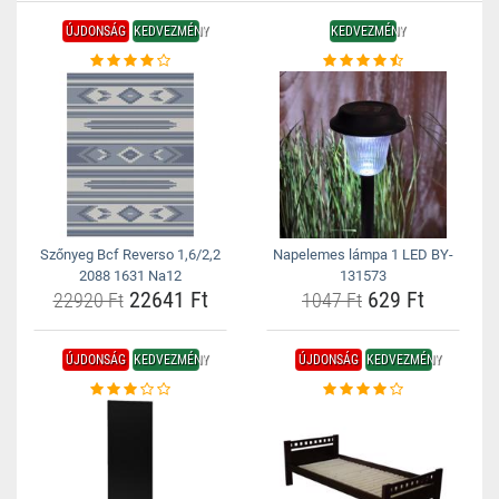
ÚJDONSÁG
KEDVEZMÉNY
KEDVEZMÉNY
Szőnyeg Bcf Reverso 1,6/2,2
Napelemes lámpa 1 LED BY-
2088 1631 Na12
131573
22641 Ft
629 Ft
22920 Ft
1047 Ft
ÚJDONSÁG
KEDVEZMÉNY
ÚJDONSÁG
KEDVEZMÉNY