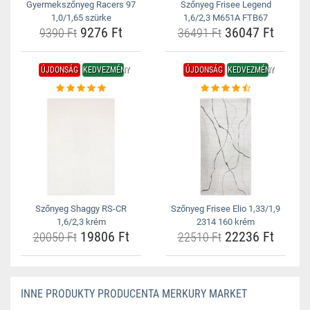
Gyermekszőnyeg Racers 97
Szőnyeg Frisee Legend
1,0/1,65 szürke
1,6/2,3 M651A FTB67
9276 Ft
36047 Ft
9390 Ft
36491 Ft
ÚJDONSÁG
KEDVEZMÉNY
ÚJDONSÁG
KEDVEZMÉNY
Szőnyeg Shaggy RS-CR
Szőnyeg Frisee Elio 1,33/1,9
1,6/2,3 krém
2314 160 krém
19806 Ft
22236 Ft
20050 Ft
22510 Ft
INNE PRODUKTY PRODUCENTA MERKURY MARKET