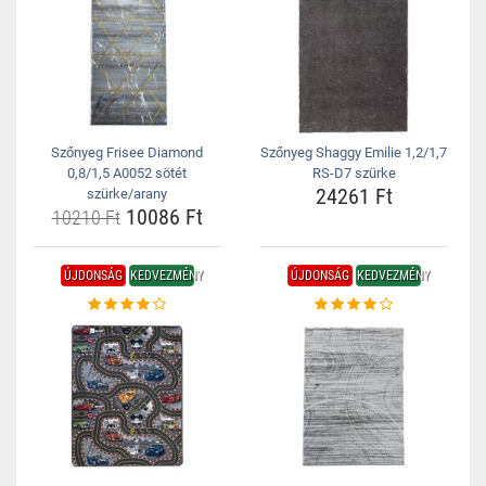
Szőnyeg Frisee Diamond
Szőnyeg Shaggy Emilie 1,2/1,7
0,8/1,5 A0052 sötét
RS-D7 szürke
24261 Ft
szürke/arany
10086 Ft
10210 Ft
ÚJDONSÁG
KEDVEZMÉNY
ÚJDONSÁG
KEDVEZMÉNY