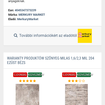
anyagoknak.
Ean:
4045347373239
Márka:
MERKURY MARKET
Eladó:
MerkuryMarket
További információkért az eladótól
WARIANTY PRODUKTÓW SZŐNYEG MILAS 1,6/2,3 MIL 204
EZÜST BÉZS
ÚJDONSÁG
KEDVEZMÉNY
ÚJDONSÁG
KEDVEZMÉNY