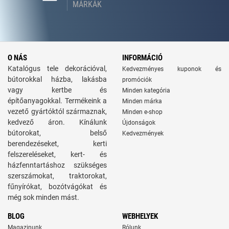
MÁRKÁK
O NÁS
INFORMÁCIÓ
Katalógus tele dekorációval,
Kedvezményes kuponok és
bútorokkal házba, lakásba
promóciók
vagy kertbe és
Minden kategória
építőanyagokkal. Termékeink a
Minden márka
vezető gyártóktól származnak,
Minden e-shop
kedvező áron. Kínálunk
Újdonságok
bútorokat, belső
Kedvezmények
berendezéseket, kerti
felszereléseket, kert- és
házfenntartáshoz szükséges
szerszámokat, traktorokat,
fűnyírókat, bozótvágókat és
még sok minden mást.
BLOG
WEBHELYEK
Magazinunk
Rólunk