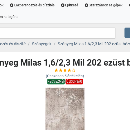
ok
Lakberendezés és díszítés
Építkezé
Szerszámok és gépek
n kategória
zés és díszíté
Szőnyegek
Szőnyeg Milas 1,6/2,3 Mil 202 ezüst béz
nyeg Milas 1,6/2,3 Mil 202 ezüst 
(Összesen
5
értékelés)
KEDVEZMÉNY
ÚJDONSÁG