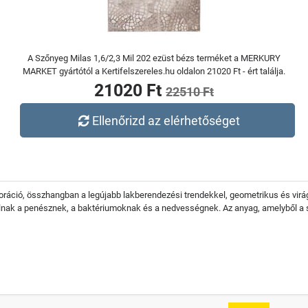
A Szőnyeg Milas 1,6/2,3 Mil 202 ezüst bézs terméket a MERKURY
MARKET gyártótól a Kertifelszereles.hu oldalon 21020 Ft - ért találja.
21020 Ft
22510 Ft
Ellenőrizd az elérhetőséget
koráció, összhangban a legújabb lakberendezési trendekkel, geometrikus és vi
llnak a penésznek, a baktériumoknak és a nedvességnek. Az anyag, amelyből a s