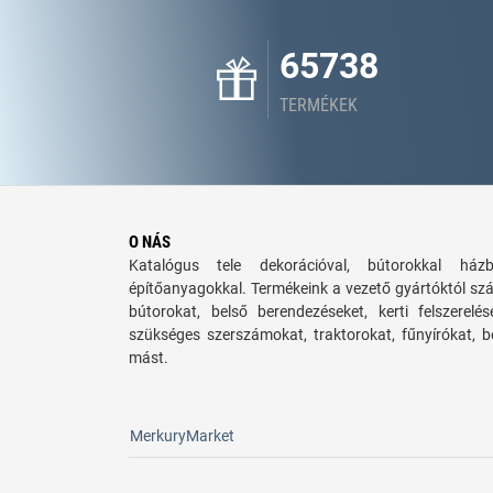
65738
TERMÉKEK
O NÁS
Katalógus tele dekorációval, bútorokkal há
építőanyagokkal. Termékeink a vezető gyártóktól sz
bútorokat, belső berendezéseket, kerti felszerelé
szükséges szerszámokat, traktorokat, fűnyírókat,
mást.
MerkuryMarket