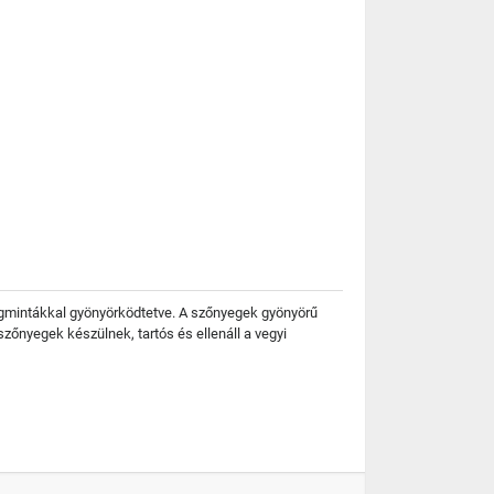
rágmintákkal gyönyörködtetve. A szőnyegek gyönyörű
zőnyegek készülnek, tartós és ellenáll a vegyi