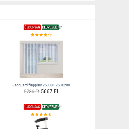
ÚJDONSÁG
KEDVEZMÉNY
Jacquard függöny 253381 250X200
5667 Ft
5736 Ft
ÚJDONSÁG
KEDVEZMÉNY