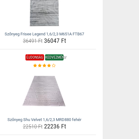
Szőnyeg Frisee Legend 1,6/2,3 M651A FTB67
36047 Ft
36491 Ft
ÚJDONSÁG
KEDVEZMÉNY
Szőnyeg Shu Velvet 1,6/2,3 MRD880 fehér
22236 Ft
22510 Ft