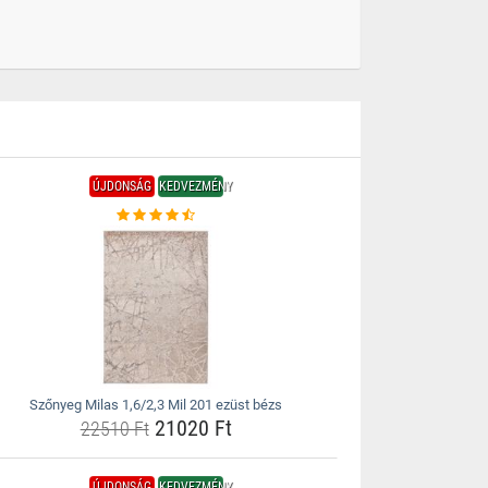
ÚJDONSÁG
KEDVEZMÉNY
Szőnyeg Milas 1,6/2,3 Mil 201 ezüst bézs
21020 Ft
22510 Ft
ÚJDONSÁG
KEDVEZMÉNY