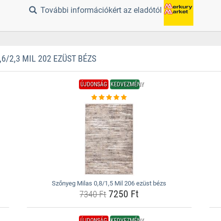
További információkért az eladótól
/2,3 MIL 202 EZÜST BÉZS
ÚJDONSÁG
KEDVEZMÉNY
Szőnyeg Milas 0,8/1,5 Mil 206 ezüst bézs
7250 Ft
7340 Ft
ÚJDONSÁG
KEDVEZMÉNY