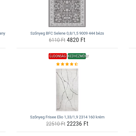
any
Szőnyeg BFC Selene 0,8/1,5 9009 444 bézs
4820 Ft
6110 Ft
ÚJDONSÁG
KEDVEZMÉNY
Szőnyeg Frisee Elio 1,33/1,9 2314 160 krém
22236 Ft
22510 Ft