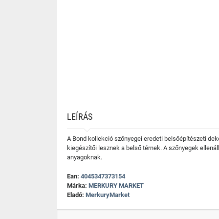
LEÍRÁS
A Bond kollekció szőnyegei eredeti belsőépítészeti de
kiegészítői lesznek a belső térnek. A szőnyegek ellená
anyagoknak.
Ean:
4045347373154
Márka:
MERKURY MARKET
Eladó:
MerkuryMarket