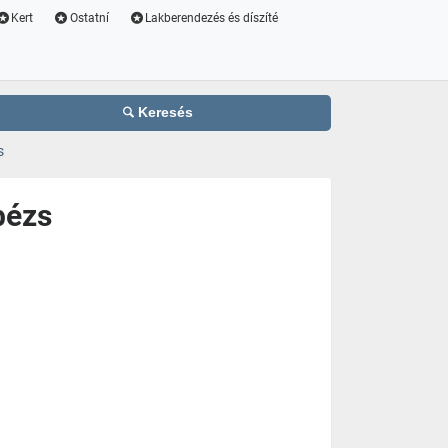
Kert
Ostatní
Lakberendezés és díszíté
Keresés
s
bézs