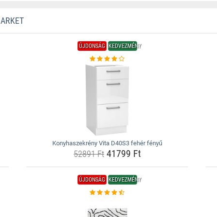
MARKET
ÚJDONSÁG
KEDVEZMÉNY
Konyhaszekrény Vita D40S3 fehér fényű
41799 Ft
52891 Ft
ÚJDONSÁG
KEDVEZMÉNY