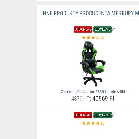
INNE PRODUKTY PRODUCENTA MERKURY 
ÚJDONSÁG
KEDVEZMÉNY
Gamer szék Kastor 8688 fekete/zöld
40969 Ft
48791 Ft
ÚJDONSÁG
KEDVEZMÉNY