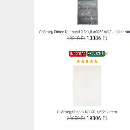
Szőnyeg Frisee Diamond 0,8/1,5 A0052 sötét szürke/ar
10086 Ft
10210 Ft
ÚJDONSÁG
KEDVEZMÉNY
Szőnyeg Shaggy RS-CR 1,6/2,3 krém
19806 Ft
20050 Ft