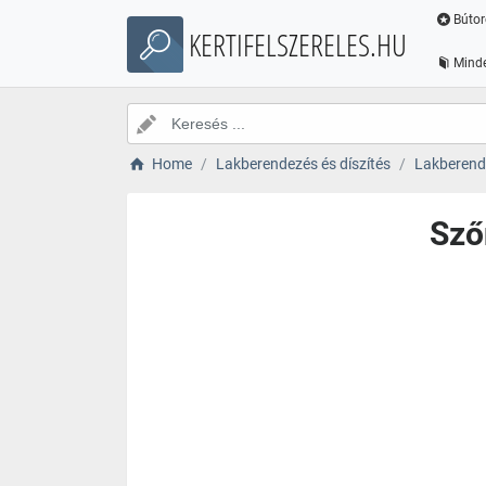
Bútor
KERTIFELSZERELES.HU
Minde
Home
Lakberendezés és díszítés
Lakberende
Sző