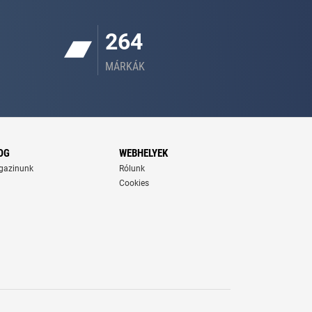
264
MÁRKÁK
OG
WEBHELYEK
gazinunk
Rólunk
Cookies