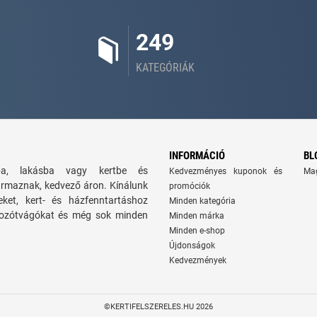
249
KATEGÓRIÁK
INFORMÁCIÓ
BL
zba, lakásba vagy kertbe és
Kedvezményes kuponok és
Ma
ármaznak, kedvező áron. Kínálunk
promóciók
seket, kert- és házfenntartáshoz
Minden kategória
 bozótvágókat és még sok minden
Minden márka
Minden e-shop
Újdonságok
Kedvezmények
©KERTIFELSZERELES.HU 2026