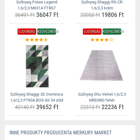
Szőnyeg Frisee Legend
Szőnyeg Shaggy RS-CR
1,6/2,3 M651A FTB67
1,6/2,3 krém
36047 Ft
19806 Ft
36491 Ft
20050 Ft
ÚJDONSÁG
KEDVEZMÉNY
ÚJDONSÁG
KEDVEZMÉNY
Szőnyeg Shaggy 3D Dominica
Szőnyeg Shu Velvet 1,6/2,3
1,6/2,3 P783A BOS AS 54 zöld
MRD880 fehér
39652 Ft
22236 Ft
40140 Ft
22510 Ft
INNE PRODUKTY PRODUCENTA MERKURY MARKET