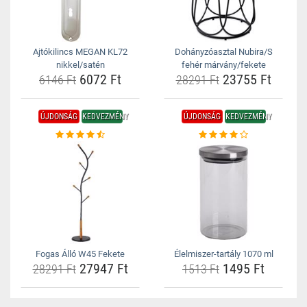
Ajtókilincs MEGAN KL72
Dohányzóasztal Nubira/S
nikkel/satén
fehér márvány/fekete
6072 Ft
23755 Ft
6146 Ft
28291 Ft
ÚJDONSÁG
KEDVEZMÉNY
ÚJDONSÁG
KEDVEZMÉNY
Fogas Álló W45 Fekete
Élelmiszer-tartály 1070 ml
27947 Ft
1495 Ft
28291 Ft
1513 Ft