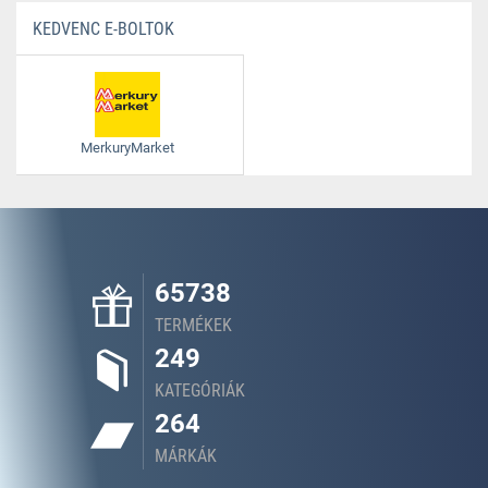
KEDVENC E-BOLTOK
MerkuryMarket
65738
TERMÉKEK
249
KATEGÓRIÁK
264
MÁRKÁK