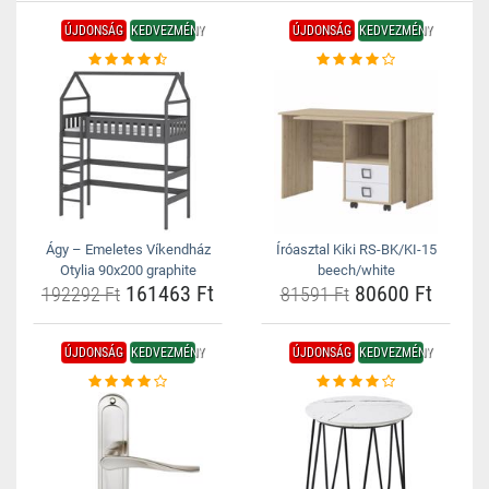
ÚJDONSÁG
KEDVEZMÉNY
ÚJDONSÁG
KEDVEZMÉNY
Ágy – Emeletes Víkendház
Íróasztal Kiki RS-BK/KI-15
Otylia 90x200 graphite
beech/white
161463 Ft
80600 Ft
192292 Ft
81591 Ft
ÚJDONSÁG
KEDVEZMÉNY
ÚJDONSÁG
KEDVEZMÉNY