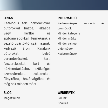
O NÁS
INFORMÁCIÓ
Katalógus tele dekorációval,
Kedvezményes kuponok és
bútorokkal házba, lakásba
promóciók
vagy kertbe és
Minden kategória
építőanyagokkal. Termékeink a
Minden márka
vezető gyártóktól származnak,
Minden e-shop
kedvező áron. Kínálunk
Újdonságok
bútorokat, belső
Kedvezmények
berendezéseket, kerti
felszereléseket, kert- és
házfenntartáshoz szükséges
szerszámokat, traktorokat,
fűnyírókat, bozótvágókat és
még sok minden mást.
BLOG
WEBHELYEK
Magazinunk
Rólunk
Cookies