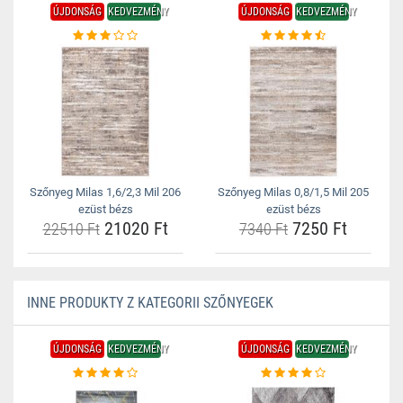
ÚJDONSÁG
KEDVEZMÉNY
ÚJDONSÁG
KEDVEZMÉNY
Szőnyeg Milas 1,6/2,3 Mil 206
Szőnyeg Milas 0,8/1,5 Mil 205
ezüst bézs
ezüst bézs
21020 Ft
7250 Ft
22510 Ft
7340 Ft
INNE PRODUKTY Z KATEGORII SZŐNYEGEK
ÚJDONSÁG
KEDVEZMÉNY
ÚJDONSÁG
KEDVEZMÉNY