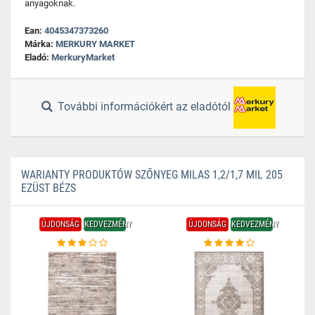
anyagoknak.
Ean:
4045347373260
Márka:
MERKURY MARKET
Eladó:
MerkuryMarket
További információkért az eladótól
WARIANTY PRODUKTÓW SZŐNYEG MILAS 1,2/1,7 MIL 205
EZÜST BÉZS
ÚJDONSÁG
KEDVEZMÉNY
ÚJDONSÁG
KEDVEZMÉNY