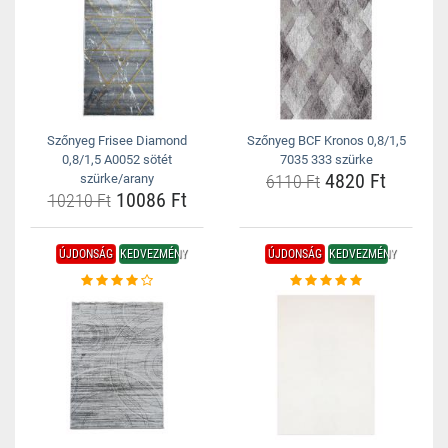
Szőnyeg Frisee Diamond
Szőnyeg BCF Kronos 0,8/1,5
0,8/1,5 A0052 sötét
7035 333 szürke
4820 Ft
szürke/arany
6110 Ft
10086 Ft
10210 Ft
ÚJDONSÁG
KEDVEZMÉNY
ÚJDONSÁG
KEDVEZMÉNY