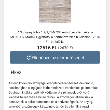
A Szőnyeg Milas 1,2/1,7 Mil 205 ezüst bézs terméket a
MERKURY MARKET gyártótól a Kertifelszereles.hu oldalon 12516
Ft - ért találja.
12516 Ft
12670 Ft
Ellenőrizd az elérhetőséget
LEÍRÁS
A Bond kollekció szőnyegei eredeti belsőépítészeti dekoráció,
összhangban a legújabb lakberendezési trendekkel, geometrikus
és virágmintákkal gyönyörködtetve. A szőnyegek gyönyörű
kiegészítői lesznek a belső térnek. A szőnyegek ellenállnak a
penésznek, a baktériumoknak és a nedvességnek. Az anyag,
amelyből a szőnyegek készülnek, tartós és ellenáll a vegyi