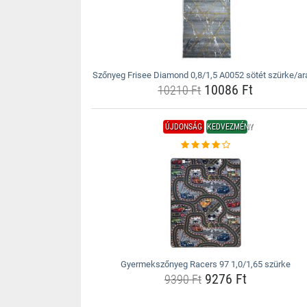
Szőnyeg Frisee Diamond 0,8/1,5 A0052 sötét szürke/ar
10086 Ft
10210 Ft
ÚJDONSÁG
KEDVEZMÉNY
Gyermekszőnyeg Racers 97 1,0/1,65 szürke
9276 Ft
9390 Ft