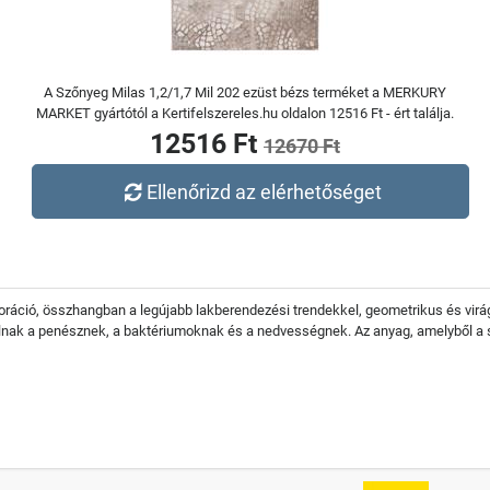
A Szőnyeg Milas 1,2/1,7 Mil 202 ezüst bézs terméket a MERKURY
MARKET gyártótól a Kertifelszereles.hu oldalon 12516 Ft - ért találja.
12516 Ft
12670 Ft
Ellenőrizd az elérhetőséget
koráció, összhangban a legújabb lakberendezési trendekkel, geometrikus és vi
llnak a penésznek, a baktériumoknak és a nedvességnek. Az anyag, amelyből a s