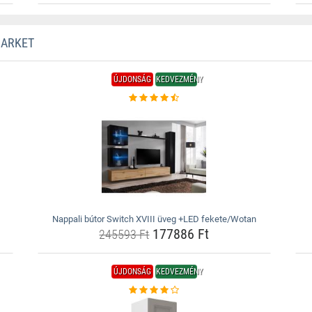
MARKET
ÚJDONSÁG
KEDVEZMÉNY
Nappali bútor Switch XVIII üveg +LED fekete/Wotan
177886 Ft
245593 Ft
ÚJDONSÁG
KEDVEZMÉNY