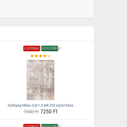
ÚJDONSÁG
KEDVEZMÉNY
Szőnyeg Milas 0,8/1,5 Mil 203 ezüst bézs
7250 Ft
7340 Ft
ÚJDONSÁG
KEDVEZMÉNY