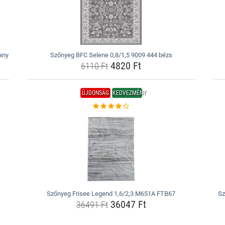
any
Szőnyeg BFC Selene 0,8/1,5 9009 444 bézs
4820 Ft
6110 Ft
ÚJDONSÁG
KEDVEZMÉNY
Szőnyeg Frisee Legend 1,6/2,3 M651A FTB67
Sz
36047 Ft
36491 Ft