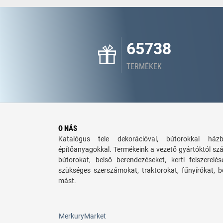
65738
TERMÉKEK
O NÁS
Katalógus tele dekorációval, bútorokkal há
építőanyagokkal. Termékeink a vezető gyártóktól sz
bútorokat, belső berendezéseket, kerti felszerelé
szükséges szerszámokat, traktorokat, fűnyírókat,
mást.
MerkuryMarket