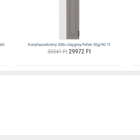
ató
Konyhaszekrény Stilo claygrey/fehér 30g/90 1f
29972 Ft
30341 Ft