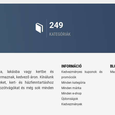
249
KATEGÓRIÁK
INFORMÁCIÓ
BL
zba, lakásba vagy kertbe és
Kedvezményes kuponok és
Ma
ármaznak, kedvező áron. Kínálunk
promóciók
seket, kert- és házfenntartáshoz
Minden kategória
 bozótvágókat és még sok minden
Minden márka
Minden e-shop
Újdonságok
Kedvezmények