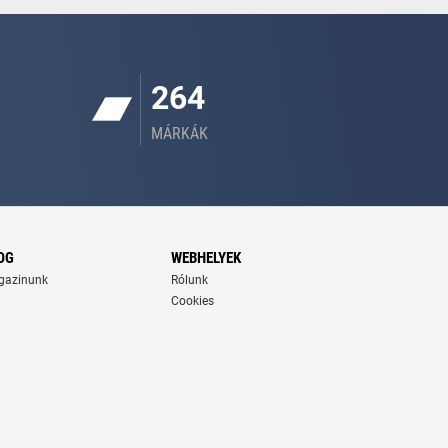
264
MÁRKÁK
OG
WEBHELYEK
gazinunk
Rólunk
Cookies