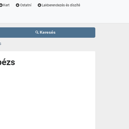
Kert
Ostatní
Lakberendezés és díszíté
Keresés
s
bézs