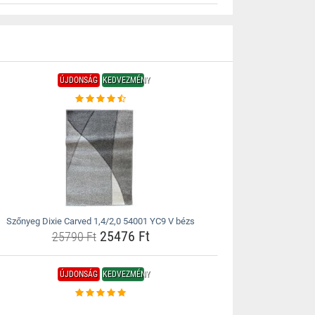
ÚJDONSÁG
KEDVEZMÉNY
Szőnyeg Dixie Carved 1,4/2,0 54001 YC9 V bézs
25476 Ft
25790 Ft
ÚJDONSÁG
KEDVEZMÉNY