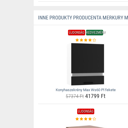
INNE PRODUKTY PRODUCENTA MERKURY 
ÚJDONSÁG
KEDVEZMÉNY
Konyhaszekrény Max Ws60 Pl fekete
41799 Ft
57374 Ft
ÚJDONSÁG