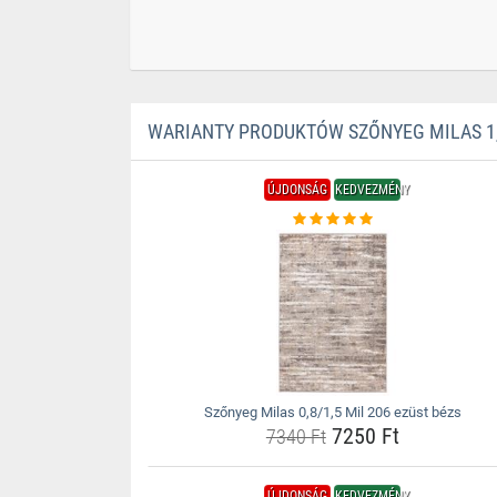
WARIANTY PRODUKTÓW SZŐNYEG MILAS 1,2
ÚJDONSÁG
KEDVEZMÉNY
Szőnyeg Milas 0,8/1,5 Mil 206 ezüst bézs
7250 Ft
7340 Ft
ÚJDONSÁG
KEDVEZMÉNY