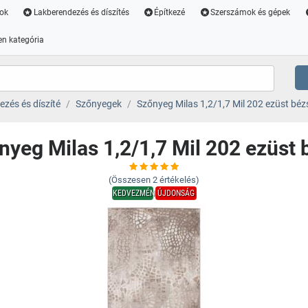
ok
Lakberendezés és díszítés
Építkezé
Szerszámok és gépek
n kategória
zés és díszíté
Szőnyegek
Szőnyeg Milas 1,2/1,7 Mil 202 ezüst béz
nyeg Milas 1,2/1,7 Mil 202 ezüst 
(Összesen
2
értékelés)
KEDVEZMÉNY
ÚJDONSÁG