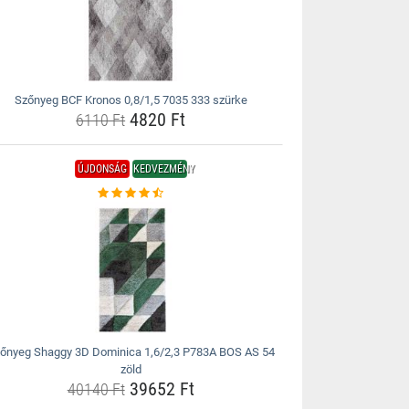
Szőnyeg BCF Kronos 0,8/1,5 7035 333 szürke
4820 Ft
6110 Ft
ÚJDONSÁG
KEDVEZMÉNY
őnyeg Shaggy 3D Dominica 1,6/2,3 P783A BOS AS 54
zöld
39652 Ft
40140 Ft