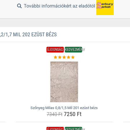
További információkért az eladótól
/1,7 MIL 202 EZÜST BÉZS
ÚJDONSÁG
KEDVEZMÉNY
Szőnyeg Milas 0,8/1,5 Mil 201 ezüst bézs
7250 Ft
7340 Ft
ÚJDONSÁG
KEDVEZMÉNY