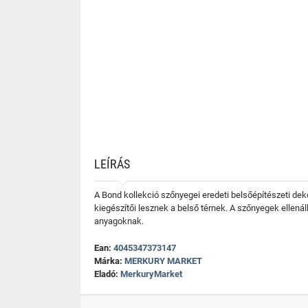
LEÍRÁS
A Bond kollekció szőnyegei eredeti belsőépítészeti de
kiegészítői lesznek a belső térnek. A szőnyegek ellená
anyagoknak.
Ean:
4045347373147
Márka:
MERKURY MARKET
Eladó:
MerkuryMarket