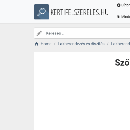
Bútor
KERTIFELSZERELES.HU
Minde
Home
Lakberendezés és díszítés
Lakberende
Sző