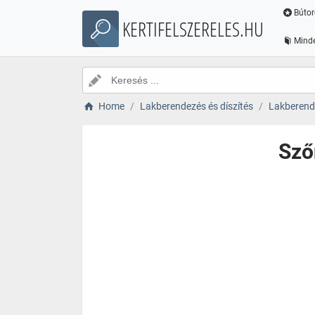
Bútor
KERTIFELSZERELES.HU
Minde
Home
Lakberendezés és díszítés
Lakberende
Sző