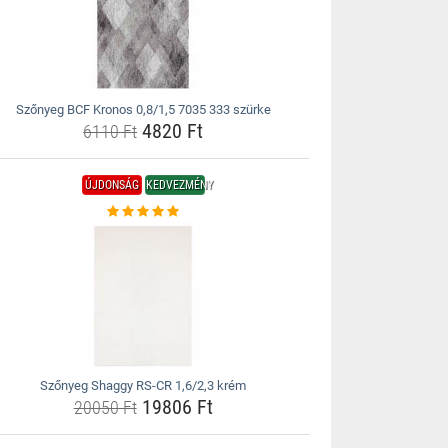
Szőnyeg BCF Kronos 0,8/1,5 7035 333 szürke
4820 Ft
6110 Ft
ÚJDONSÁG
KEDVEZMÉNY
Szőnyeg Shaggy RS-CR 1,6/2,3 krém
19806 Ft
20050 Ft