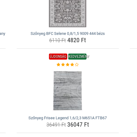
any
Szőnyeg BFC Selene 0,8/1,5 9009 444 bézs
4820 Ft
6110 Ft
ÚJDONSÁG
KEDVEZMÉNY
Szőnyeg Frisee Legend 1,6/2,3 M651A FTB67
36047 Ft
36491 Ft