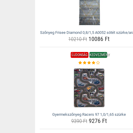
Szőnyeg Frisee Diamond 0,8/1,5 A0052 sötét szürke/ar
10086 Ft
10210 Ft
ÚJDONSÁG
KEDVEZMÉNY
Gyermekszőnyeg Racers 97 1,0/1,65 szürke
9276 Ft
9390 Ft