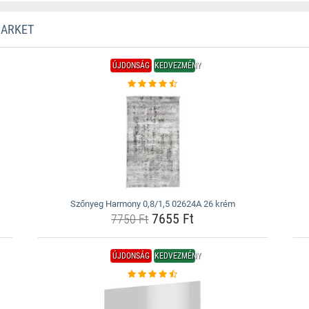
MARKET
ÚJDONSÁG
KEDVEZMÉNY
Szőnyeg Harmony 0,8/1,5 02624A 26 krém
7655 Ft
7750 Ft
ÚJDONSÁG
KEDVEZMÉNY