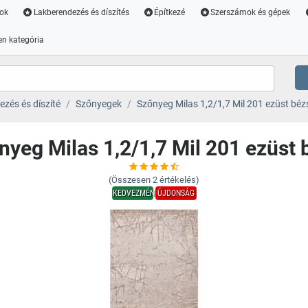
ok
Lakberendezés és díszítés
Építkezé
Szerszámok és gépek
n kategória
zés és díszíté
Szőnyegek
Szőnyeg Milas 1,2/1,7 Mil 201 ezüst béz
nyeg Milas 1,2/1,7 Mil 201 ezüst 
(Összesen
2
értékelés)
KEDVEZMÉNY
ÚJDONSÁG