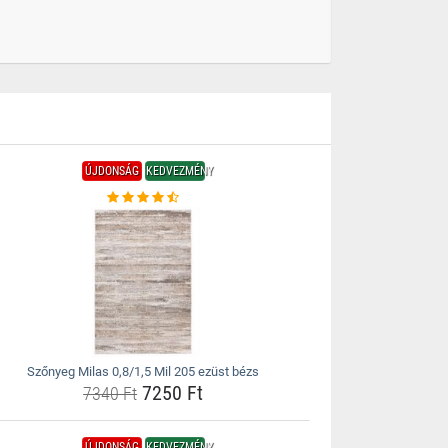
ÚJDONSÁG
KEDVEZMÉNY
Szőnyeg Milas 0,8/1,5 Mil 205 ezüst bézs
7250 Ft
7340 Ft
ÚJDONSÁG
KEDVEZMÉNY