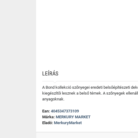
LEÍRÁS
A Bond kollekció szőnyegei eredeti belsőépítészeti de
kiegészítői lesznek a belső térnek. A szőnyegek ellená
anyagoknak.
Ean:
4045347373109
Márka:
MERKURY MARKET
Eladó:
MerkuryMarket