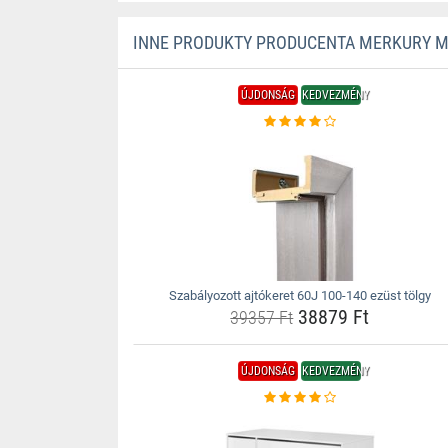
INNE PRODUKTY PRODUCENTA MERKURY 
ÚJDONSÁG
KEDVEZMÉNY
Szabályozott ajtókeret 60J 100-140 ezüst tölgy
38879 Ft
39357 Ft
ÚJDONSÁG
KEDVEZMÉNY