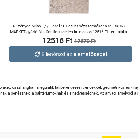
A Szőnyeg Milas 1,2/1,7 Mil 201 ezüst bézs terméket a MERKURY
MARKET gyártótól a Kertifelszereles.hu oldalon 12516 Ft - ért találja.
12516 Ft
12670 Ft
Ellenőrizd az elérhetőséget
koráció, összhangban a legújabb lakberendezési trendekkel, geometrikus és vi
llnak a penésznek, a baktériumoknak és a nedvességnek. Az anyag, amelyből a s