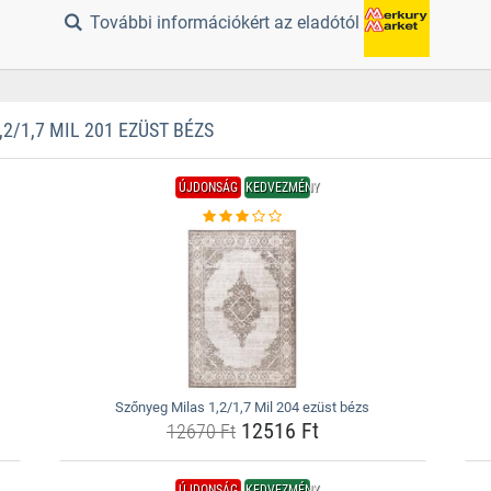
További információkért az eladótól
/1,7 MIL 201 EZÜST BÉZS
ÚJDONSÁG
KEDVEZMÉNY
Szőnyeg Milas 1,2/1,7 Mil 204 ezüst bézs
12516 Ft
12670 Ft
ÚJDONSÁG
KEDVEZMÉNY