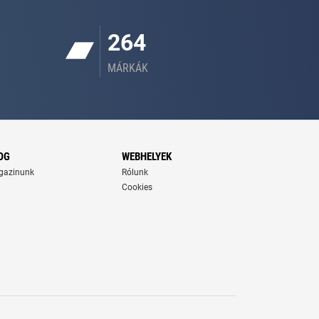
264
MÁRKÁK
OG
WEBHELYEK
gazinunk
Rólunk
Cookies