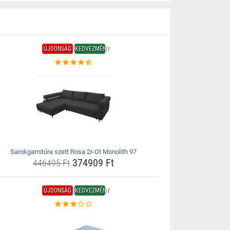
ÚJDONSÁG
KEDVEZMÉNY
Sarokgarnitúra szett Rosa 2r-Ot Monolith 97
374909 Ft
446495 Ft
ÚJDONSÁG
KEDVEZMÉNY