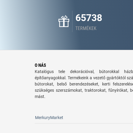
65738
TERMÉKEK
O NÁS
Katalógus tele dekorációval, bútorokkal há
építőanyagokkal. Termékeink a vezető gyártóktól sz
bútorokat, belső berendezéseket, kerti felszerelé
szükséges szerszámokat, traktorokat, fűnyírókat,
mást.
MerkuryMarket