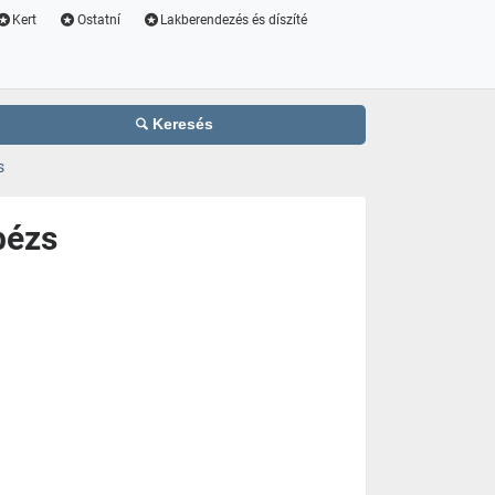
Kert
Ostatní
Lakberendezés és díszíté
Keresés
s
bézs