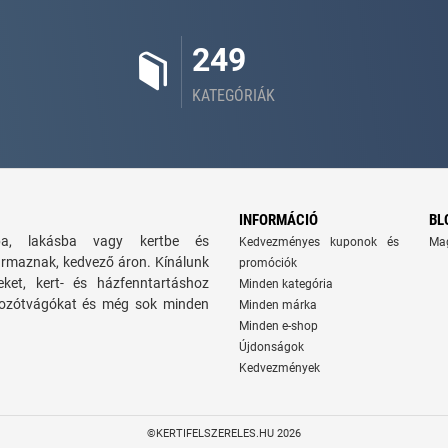
249
KATEGÓRIÁK
INFORMÁCIÓ
BL
zba, lakásba vagy kertbe és
Kedvezményes kuponok és
Ma
ármaznak, kedvező áron. Kínálunk
promóciók
seket, kert- és házfenntartáshoz
Minden kategória
 bozótvágókat és még sok minden
Minden márka
Minden e-shop
Újdonságok
Kedvezmények
©KERTIFELSZERELES.HU 2026