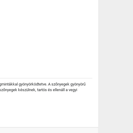
rágmintákkal gyönyörködtetve. A szőnyegek gyönyörű
zőnyegek készülnek, tartós és ellenáll a vegyi