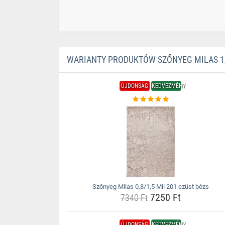
WARIANTY PRODUKTÓW SZŐNYEG MILAS 1,2
ÚJDONSÁG
KEDVEZMÉNY
Szőnyeg Milas 0,8/1,5 Mil 201 ezüst bézs
7250 Ft
7340 Ft
ÚJDONSÁG
KEDVEZMÉNY