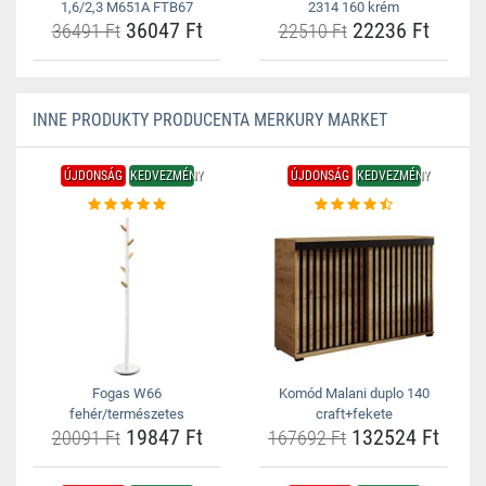
1,6/2,3 M651A FTB67
2314 160 krém
36047 Ft
22236 Ft
36491 Ft
22510 Ft
INNE PRODUKTY PRODUCENTA MERKURY MARKET
ÚJDONSÁG
KEDVEZMÉNY
ÚJDONSÁG
KEDVEZMÉNY
Fogas W66
Komód Malani duplo 140
fehér/természetes
craft+fekete
19847 Ft
132524 Ft
20091 Ft
167692 Ft