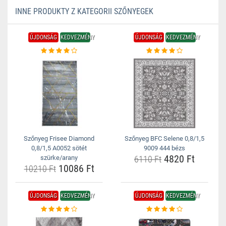
INNE PRODUKTY Z KATEGORII SZŐNYEGEK
ÚJDONSÁG
KEDVEZMÉNY
ÚJDONSÁG
KEDVEZMÉNY
Szőnyeg Frisee Diamond
Szőnyeg BFC Selene 0,8/1,5
0,8/1,5 A0052 sötét
9009 444 bézs
4820 Ft
szürke/arany
6110 Ft
10086 Ft
10210 Ft
ÚJDONSÁG
KEDVEZMÉNY
ÚJDONSÁG
KEDVEZMÉNY