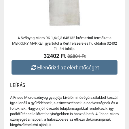
A Szőnyeg Micro RK 1,6/2,3 645132 krémszínű terméket a
MERKURY MARKET gyártótól a Kertifelszereles.hu oldalon 32402
Ft - ért találja.
32402 Ft
32801 Ft
Ellenőrizd az elérhetőséget
LEÍRÁS
A Frisee Micro szőnyeg gyapjúja kiváló minőségű szálakból készül,
így ellenáll a gyűrődésnek, a színvesztésnek, a nedvességnek és a
foltoknak. Nagyon jó hővezető tulajdonságokkal rendelkezik, így
padlófűtéssel ellátott helyiségekben is használható. A Frisee Micro
szőnyeget a nappali, a hálószoba és az étkező dekorációjának
kiegészítéseként ajánljuk.