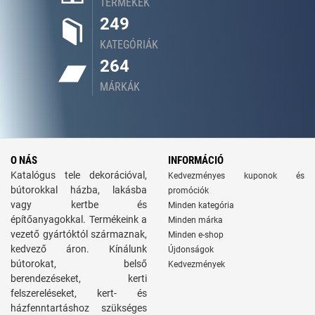
TERMÉKEK
249
KATEGÓRIÁK
264
MÁRKÁK
O NÁS
INFORMÁCIÓ
Katalógus tele dekorációval,
Kedvezményes kuponok és
bútorokkal házba, lakásba
promóciók
vagy kertbe és
Minden kategória
építőanyagokkal. Termékeink a
Minden márka
vezető gyártóktól származnak,
Minden e-shop
kedvező áron. Kínálunk
Újdonságok
bútorokat, belső
Kedvezmények
berendezéseket, kerti
felszereléseket, kert- és
házfenntartáshoz szükséges