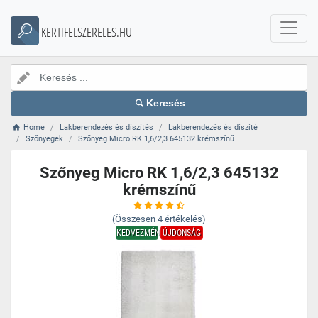
KERTIFELSZERELES.HU
Keresés
Home
Lakberendezés és díszítés
Lakberendezés és díszíté
Szőnyegek
Szőnyeg Micro RK 1,6/2,3 645132 krémszínű
Szőnyeg Micro RK 1,6/2,3 645132
krémszínű
(Összesen
4
értékelés)
KEDVEZMÉNY
ÚJDONSÁG