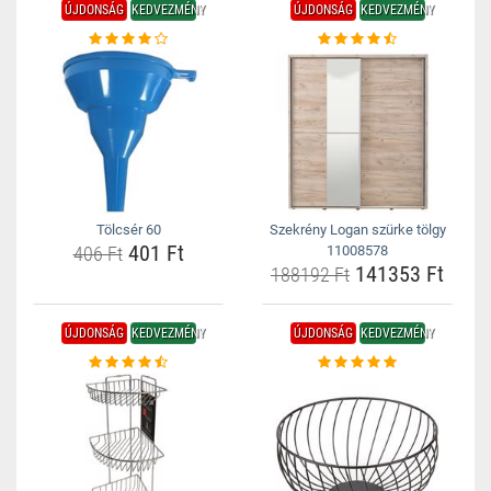
ÚJDONSÁG
KEDVEZMÉNY
ÚJDONSÁG
KEDVEZMÉNY
Tölcsér 60
Szekrény Logan szürke tölgy
401 Ft
406 Ft
11008578
141353 Ft
188192 Ft
ÚJDONSÁG
KEDVEZMÉNY
ÚJDONSÁG
KEDVEZMÉNY