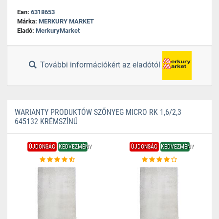
Ean:
6318653
Márka:
MERKURY MARKET
Eladó:
MerkuryMarket
További információkért az eladótól
WARIANTY PRODUKTÓW SZŐNYEG MICRO RK 1,6/2,3
645132 KRÉMSZÍNŰ
ÚJDONSÁG
KEDVEZMÉNY
ÚJDONSÁG
KEDVEZMÉNY