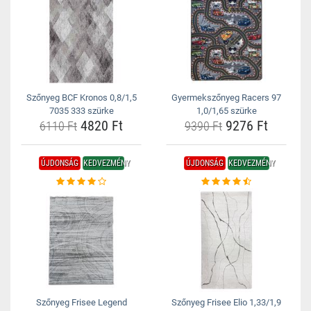
Szőnyeg BCF Kronos 0,8/1,5
Gyermekszőnyeg Racers 97
7035 333 szürke
1,0/1,65 szürke
4820 Ft
9276 Ft
6110 Ft
9390 Ft
ÚJDONSÁG
KEDVEZMÉNY
ÚJDONSÁG
KEDVEZMÉNY
Szőnyeg Frisee Legend
Szőnyeg Frisee Elio 1,33/1,9