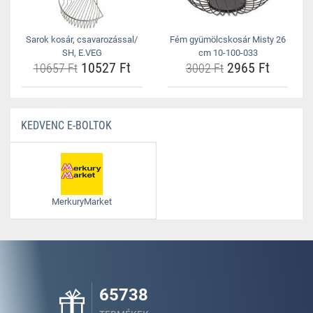
Sarok kosár, csavarozással/
Fém gyümölcskosár Misty 26
SH, E.VEG
cm 10-100-033
10527 Ft
2965 Ft
10657 Ft
3002 Ft
KEDVENC E-BOLTOK
MerkuryMarket
65738