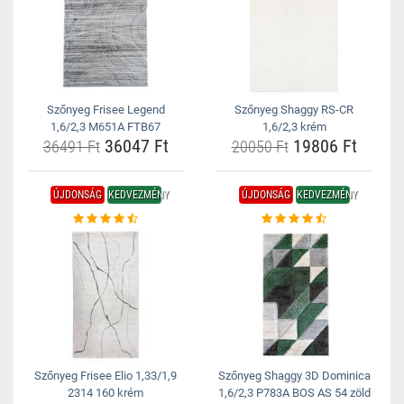
Szőnyeg Frisee Legend
Szőnyeg Shaggy RS-CR
1,6/2,3 M651A FTB67
1,6/2,3 krém
36047 Ft
19806 Ft
36491 Ft
20050 Ft
ÚJDONSÁG
KEDVEZMÉNY
ÚJDONSÁG
KEDVEZMÉNY
Szőnyeg Frisee Elio 1,33/1,9
Szőnyeg Shaggy 3D Dominica
2314 160 krém
1,6/2,3 P783A BOS AS 54 zöld