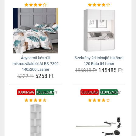
Ágynemű készült
Szekrény 2d tolóajtó tükörrel
mikroszálakból ALBS-7302
120 Beta 54 fehér
145485 Ft
140x200 Lasher
186818 Ft
5258 Ft
5322 Ft
ÚJDONSÁG
KEDVEZMÉNY
ÚJDONSÁG
KEDVEZMÉNY