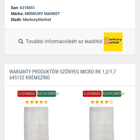
Ean:
6318651
Márka:
MERKURY MARKET
Eladó:
MerkuryMarket
További információkért az eladótól
WARIANTY PRODUKTÓW SZŐNYEG MICRO RK 1,2/1,7
645132 KRÉMSZÍNŰ
ÚJDONSÁG
KEDVEZMÉNY
ÚJDONSÁG
KEDVEZMÉNY