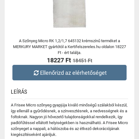
A Szőnyeg Micro RK 1,2/1,7 645132 krémszínű terméket a
MERKURY MARKET gyártótól a Kertifelszereles.hu oldalon 18227
Ft - ért találja.
18227 Ft
18451 Ft
Ellenőrizd az elérhetőséget
LEÍRÁS
A Frisee Micro szőnyeg gyapjúja kiváló minőségű szálakból készül,
így ellenáll a gyűrődésnek, a színvesztésnek, a nedvességnek és a
foltoknak. Nagyon jó hővezető tulajdonságokkal rendelkezik, így
padlófűtéssel ellátott helyiségekben is használható. A Frisee Micro
szőnyeget a nappali, a hálószoba és az étkező dekorációjának
kiegészítéseként ajánljuk.