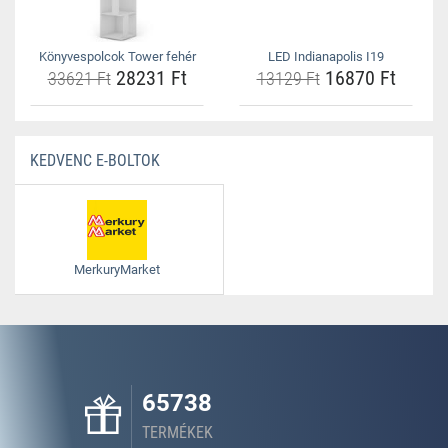
Könyvespolcok Tower fehér
LED Indianapolis I19
28231 Ft
16870 Ft
33621 Ft
13129 Ft
KEDVENC E-BOLTOK
MerkuryMarket
65738
TERMÉKEK