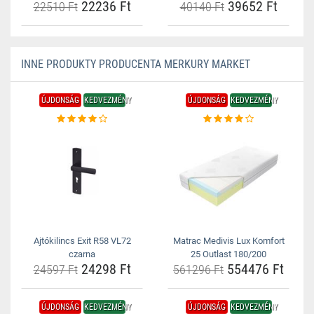
22236 Ft
39652 Ft
22510 Ft
40140 Ft
INNE PRODUKTY PRODUCENTA MERKURY MARKET
ÚJDONSÁG
KEDVEZMÉNY
ÚJDONSÁG
KEDVEZMÉNY
Ajtókilincs Exit R58 VL72
Matrac Medivis Lux Komfort
czarna
25 Outlast 180/200
24298 Ft
554476 Ft
24597 Ft
561296 Ft
ÚJDONSÁG
KEDVEZMÉNY
ÚJDONSÁG
KEDVEZMÉNY