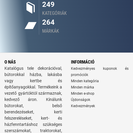
249
KATEGÓRIÁK
264
MÁRKÁK
O NÁS
INFORMÁCIÓ
Katalógus tele dekorációval,
Kedvezményes kuponok és
bútorokkal házba, lakásba
promóciók
vagy kertbe és
Minden kategória
építőanyagokkal. Termékeink a
Minden márka
vezető gyártóktól származnak,
Minden e-shop
kedvező áron. Kínálunk
Újdonságok
bútorokat, belső
Kedvezmények
berendezéseket, kerti
felszereléseket, kert- és
házfenntartáshoz szükséges
szerszámokat, traktorokat,