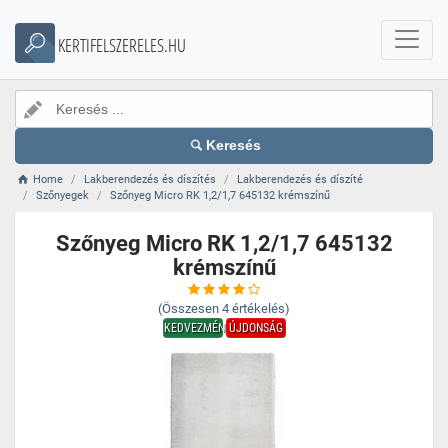
KERTIFELSZERELES.HU
Keresés
Home
Lakberendezés és díszítés
Lakberendezés és díszíté
Szőnyegek
Szőnyeg Micro RK 1,2/1,7 645132 krémszínű
Szőnyeg Micro RK 1,2/1,7 645132
krémszínű
(Összesen
4
értékelés)
KEDVEZMÉNY
ÚJDONSÁG