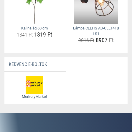
Kalina ág 60 cm
Lámpa CELTIS AS-CEE141B
1819 Ft
1841 Ft
LS1
8907 Ft
9016 Ft
KEDVENC E-BOLTOK
MerkuryMarket