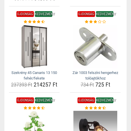
ÚJDONSÁG
KEDVEZMÉNY
ÚJDONSÁG
KEDVEZMÉNY
Szekrény 45 Canaris 13 150
Zár 1003 felszíni hengerhez
fehér/fekete
tolóajtókhoz
214257 Ft
725 Ft
237393 Ft
734 Ft
ÚJDONSÁG
KEDVEZMÉNY
ÚJDONSÁG
KEDVEZMÉNY