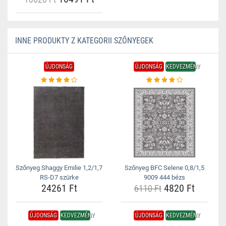
INNE PRODUKTY Z KATEGORII SZŐNYEGEK
ÚJDONSÁG
ÚJDONSÁG
KEDVEZMÉNY
Szőnyeg Shaggy Emilie 1,2/1,7
Szőnyeg BFC Selene 0,8/1,5
RS-D7 szürke
9009 444 bézs
24261 Ft
4820 Ft
6110 Ft
ÚJDONSÁG
KEDVEZMÉNY
ÚJDONSÁG
KEDVEZMÉNY