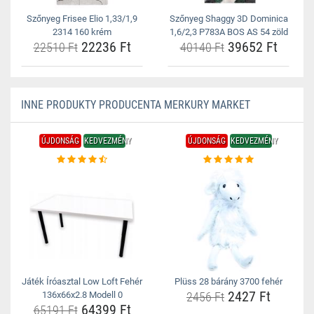
Szőnyeg Frisee Elio 1,33/1,9
Szőnyeg Shaggy 3D Dominica
2314 160 krém
1,6/2,3 P783A BOS AS 54 zöld
22236 Ft
39652 Ft
22510 Ft
40140 Ft
INNE PRODUKTY PRODUCENTA MERKURY MARKET
ÚJDONSÁG
KEDVEZMÉNY
ÚJDONSÁG
KEDVEZMÉNY
Játék Íróasztal Low Loft Fehér
Plüss 28 bárány 3700 fehér
2427 Ft
136x66x2.8 Modell 0
2456 Ft
64399 Ft
65191 Ft