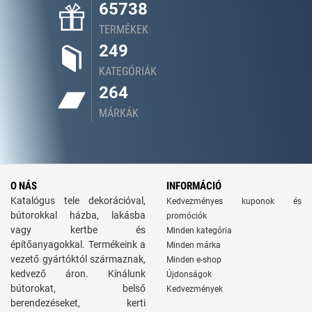
65738
TERMÉKEK
249
KATEGÓRIÁK
264
MÁRKÁK
O NÁS
INFORMÁCIÓ
Katalógus tele dekorációval,
Kedvezményes kuponok és
bútorokkal házba, lakásba
promóciók
vagy kertbe és
Minden kategória
építőanyagokkal. Termékeink a
Minden márka
vezető gyártóktól származnak,
Minden e-shop
kedvező áron. Kínálunk
Újdonságok
bútorokat, belső
Kedvezmények
berendezéseket, kerti