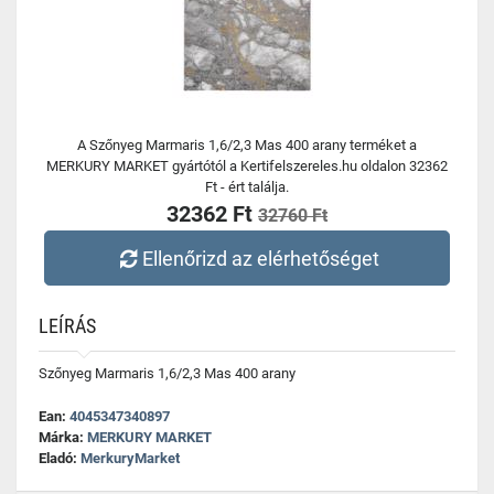
A Szőnyeg Marmaris 1,6/2,3 Mas 400 arany terméket a
MERKURY MARKET gyártótól a Kertifelszereles.hu oldalon 32362
Ft - ért találja.
32362 Ft
32760 Ft
Ellenőrizd az elérhetőséget
LEÍRÁS
Szőnyeg Marmaris 1,6/2,3 Mas 400 arany
Ean:
4045347340897
Márka:
MERKURY MARKET
Eladó:
MerkuryMarket