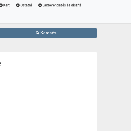
Kert
Ostatní
Lakberendezés és díszíté
Keresés
e