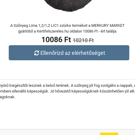
A Szőnyeg Lima 1,2/1,2 LIC1 szürke terméket a MERKURY MARKET
gyártótól a Kertifelszereles.hu oldalon 10086 Ft - ért találja.
10086 Ft
10210 Ft
Ellenőrizd az elérhetőséget
rű kiegészítői lesznek a belső terének. A szőnyeg jól fog szolgálni a nappali,
embeni ellenálló képességük. Jó hővezető képességüknek köszönhetően jól al
nyagoknak.