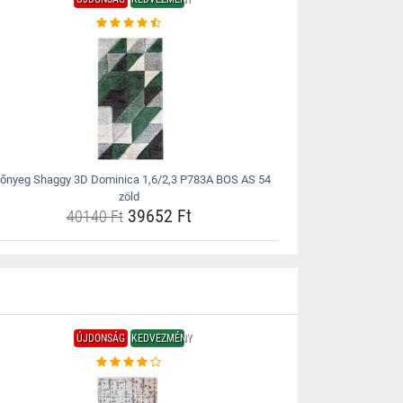
őnyeg Shaggy 3D Dominica 1,6/2,3 P783A BOS AS 54
zöld
39652 Ft
40140 Ft
ÚJDONSÁG
KEDVEZMÉNY