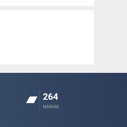
264
MÁRKÁK