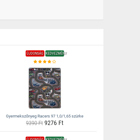
ÚJDONSÁG
KEDVEZMÉNY
Gyermekszőnyeg Racers 97 1,0/1,65 szürke
9276 Ft
9390 Ft
ÚJDONSÁG
KEDVEZMÉNY