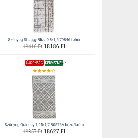
Szőnyeg Shaggy Blizz 0,8/1,5 79846 fehér
18186 Ft
18410 Ft
ÚJDONSÁG
KEDVEZMÉNY
Szőnyeg Quincey 1,25/1,7 B0576A bézs/krém
18627 Ft
18857 Ft