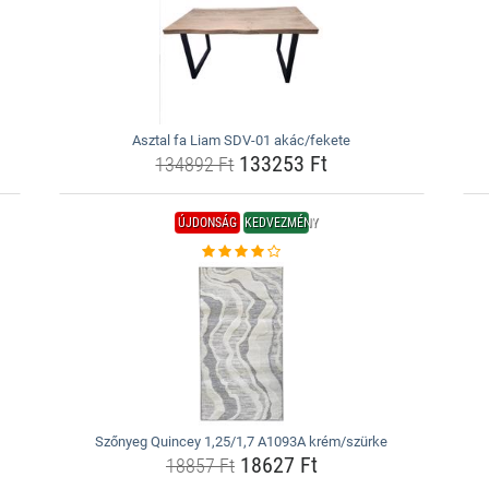
Asztal fa Liam SDV-01 akác/fekete
133253 Ft
134892 Ft
ÚJDONSÁG
KEDVEZMÉNY
Szőnyeg Quincey 1,25/1,7 A1093A krém/szürke
18627 Ft
18857 Ft