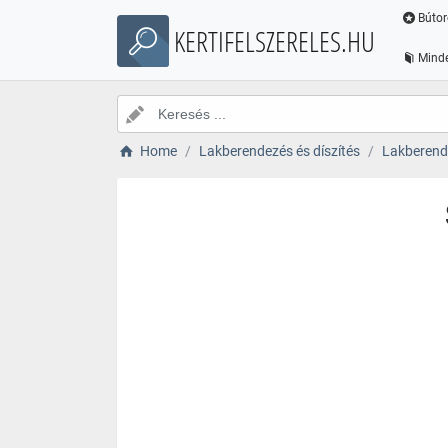
Bútor
KERTIFELSZERELES.HU
Minde
Home
Lakberendezés és díszítés
Lakberende