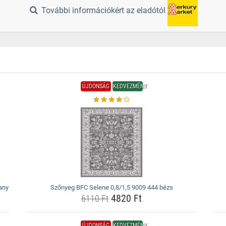
További információkért az eladótól
ÚJDONSÁG
KEDVEZMÉNY
any
Szőnyeg BFC Selene 0,8/1,5 9009 444 bézs
4820 Ft
6110 Ft
ÚJDONSÁG
KEDVEZMÉNY