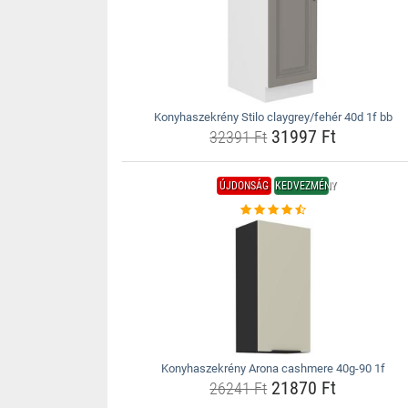
Konyhaszekrény Stilo claygrey/fehér 40d 1f bb
31997 Ft
32391 Ft
ÚJDONSÁG
KEDVEZMÉNY
Konyhaszekrény Arona cashmere 40g-90 1f
21870 Ft
26241 Ft