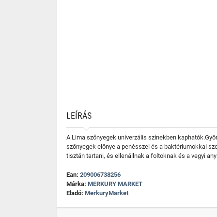
LEÍRÁS
A Lima szőnyegek univerzális színekben kaphatók.Gyönyö
szőnyegek előnye a penésszel és a baktériumokkal sz
tisztán tartani, és ellenállnak a foltoknak és a vegyi a
Ean:
209006738256
Márka:
MERKURY MARKET
Eladó:
MerkuryMarket