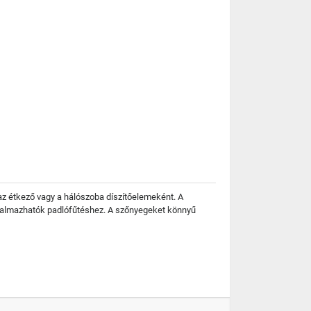
 az étkező vagy a hálószoba díszítőelemeként. A
kalmazhatók padlófűtéshez. A szőnyegeket könnyű