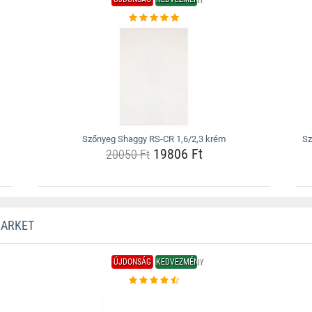
Szőnyeg Shaggy RS-CR 1,6/2,3 krém
Sz
19806 Ft
20050 Ft
MARKET
ÚJDONSÁG
KEDVEZMÉNY