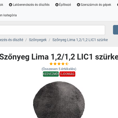
ok
Lakberendezés és díszítés
Építkezé
Szerszámok és gépek
n kategória
zés és díszíté
Szőnyegek
Szőnyeg Lima 1,2/1,2 LIC1 szürke
Szőnyeg Lima 1,2/1,2 LIC1 szürk
(Összesen
5
értékelés)
KEDVEZMÉNY
ÚJDONSÁG