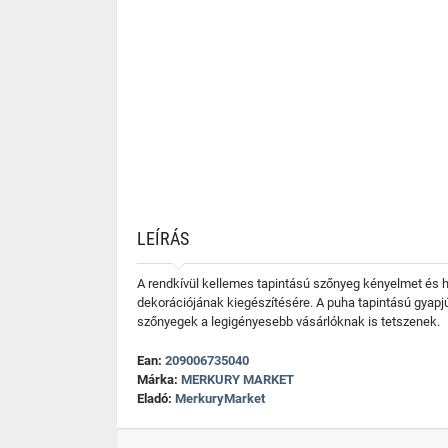
LEÍRÁS
A rendkívül kellemes tapintású szőnyeg kényelmet és ha
dekorációjának kiegészítésére. A puha tapintású gyapjú t
szőnyegek a legigényesebb vásárlóknak is tetszenek.
Ean:
209006735040
Márka:
MERKURY MARKET
Eladó:
MerkuryMarket