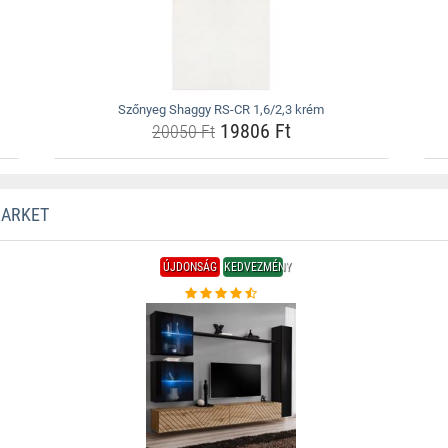
Szőnyeg Shaggy RS-CR 1,6/2,3 krém
19806 Ft
20050 Ft
MARKET
ÚJDONSÁG
KEDVEZMÉNY