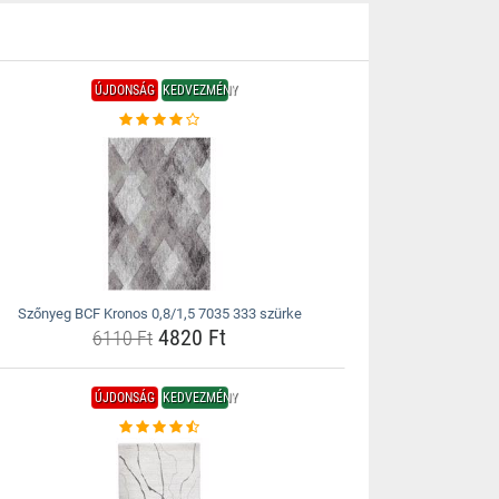
ÚJDONSÁG
KEDVEZMÉNY
Szőnyeg BCF Kronos 0,8/1,5 7035 333 szürke
4820 Ft
6110 Ft
ÚJDONSÁG
KEDVEZMÉNY