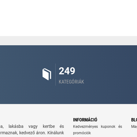
249
KATEGÓRIÁK
INFORMÁCIÓ
BL
zba, lakásba vagy kertbe és
Kedvezményes kuponok és
Ma
ármaznak, kedvező áron. Kínálunk
promóciók