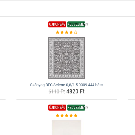
ÚJDONSÁG
KEDVEZMÉNY
Szőnyeg BFC Selene 0,8/1,5 9009 444 bézs
4820 Ft
6110 Ft
ÚJDONSÁG
KEDVEZMÉNY