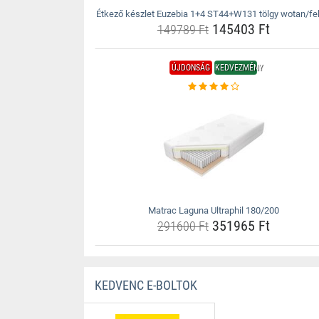
Étkező készlet Euzebia 1+4 ST44+W131 tölgy wotan/fe
145403 Ft
149789 Ft
ÚJDONSÁG
KEDVEZMÉNY
Matrac Laguna Ultraphil 180/200
351965 Ft
291600 Ft
KEDVENC E-BOLTOK