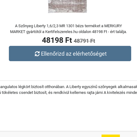
A Szőnyeg Liberty 1,6/2,3 MR 1301 bézs terméket a MERKURY
MARKET gyártótól a Kertifelszereles.hu oldalon 48198 Ft - ért találja.
48198 Ft
48791 Ft
Ellenőrizd az elérhetőséget
ngulatos légkört biztosít otthonában. A Liberty egyszínű szőnyegek alkalmasak 
ökéletes csendet biztosít, és rendkívül kellemes rajta járni A kivitelezés minden