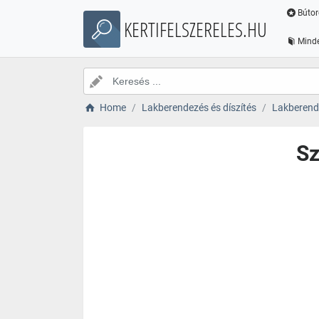
Bútor
KERTIFELSZERELES.HU
Minde
Home
Lakberendezés és díszítés
Lakberende
Sz