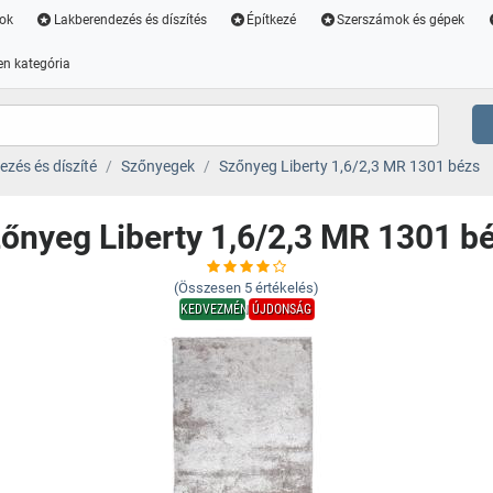
ok
Lakberendezés és díszítés
Építkezé
Szerszámok és gépek
n kategória
zés és díszíté
Szőnyegek
Szőnyeg Liberty 1,6/2,3 MR 1301 bézs
őnyeg Liberty 1,6/2,3 MR 1301 b
(Összesen
5
értékelés)
KEDVEZMÉNY
ÚJDONSÁG