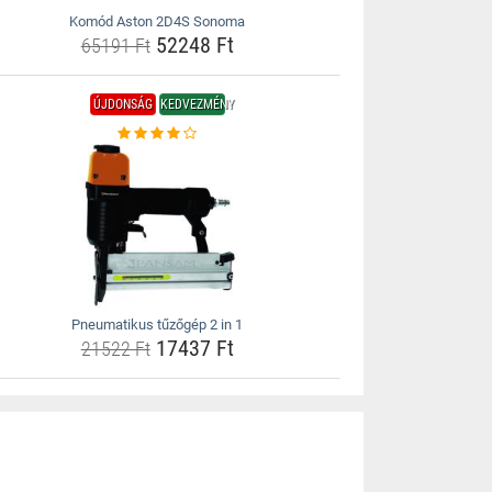
Komód Aston 2D4S Sonoma
52248 Ft
65191 Ft
ÚJDONSÁG
KEDVEZMÉNY
Pneumatikus tűzőgép 2 in 1
17437 Ft
21522 Ft