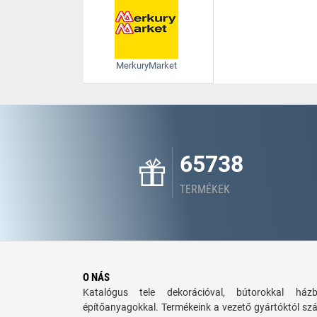
MerkuryMarket
65738
TERMÉKEK
O NÁS
Katalógus tele dekorációval, bútorokkal há
építőanyagokkal. Termékeink a vezető gyártóktól sz