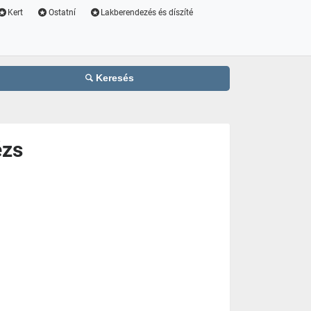
Kert
Ostatní
Lakberendezés és díszíté
Keresés
ézs