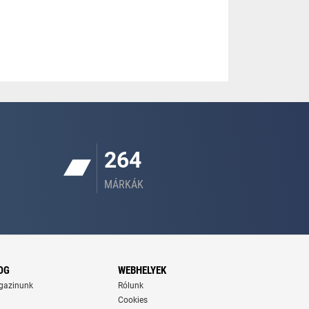
264
MÁRKÁK
OG
WEBHELYEK
gazinunk
Rólunk
Cookies