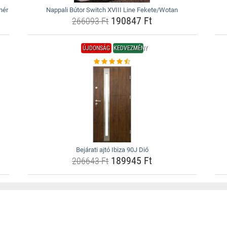
hér
Nappali Bútor Switch XVIII Line Fekete/Wotan
190847 Ft
266093 Ft
ÚJDONSÁG
KEDVEZMÉNY
Bejárati ajtó Ibiza 90J Dió
189945 Ft
206643 Ft