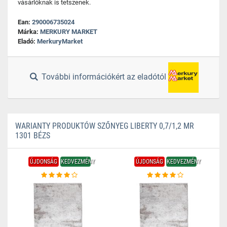
vásárlóknak is tetszenek.
Ean:
290006735024
Márka:
MERKURY MARKET
Eladó:
MerkuryMarket
További információkért az eladótól
WARIANTY PRODUKTÓW SZŐNYEG LIBERTY 0,7/1,2 MR
1301 BÉZS
ÚJDONSÁG
KEDVEZMÉNY
ÚJDONSÁG
KEDVEZMÉNY