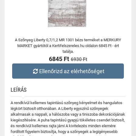
A Szőnyeg Liberty 0,7/1,2 MR 1301 bézs terméket a MERKURY
MARKET gyártótól a Kertifelszereles.hu oldalon 6845 Ft - ért
találja.
6845 Ft
6930 Ft
Ellenőrizd az elérhetőséget
LEÍRÁS
A rendkívül kellemes tapintású szőnyeg kényelmet és hangulatos
légkört biztosít otthonában. A Liberty egyszínű szőnyegek
alkalmasak a nappali, a hálószoba vagy a tiniszoba dekorációjának
kiegészítésére. A puha tapintású gyapjú tökéletes csendet biztosít,
és rendkívül kellemes rajta járni A kivitelezés minden elemére
fordított figyelem biztosítja, hogy a szőnyegek a legigényesebb