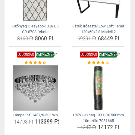
Szőnyeg Olesyapok 0,8/1,5
Játék Íróasztal Low Loft Fehér
CR-8703 fekete
120x60x2.8 Modell 2
8060 Ft
68449 Ft
8160 Ft
69291 Ft
ÚJDONSÁG
KEDVEZMÉNY
ÚJDONSÁG
KEDVEZMÉNY
Lámpa P-E 1437/6-50 LW6
Háló Heksag 13X1,0X 500mm
113399 Ft
114798 Ft
10m zöld 7031665
14172 Ft
14347 Ft