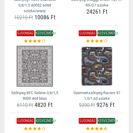
0,8/1,5 A0052 sötét
RS-D7 szürke
24261 Ft
szürke/arany
10086 Ft
10210 Ft
ÚJDONSÁG
KEDVEZMÉNY
ÚJDONSÁG
KEDVEZMÉNY
Szőnyeg BFC Selene 0,8/1,5
Gyermekszőnyeg Racers 97
9009 444 bézs
1,0/1,65 szürke
4820 Ft
9276 Ft
6110 Ft
9390 Ft
ÚJDONSÁG
KEDVEZMÉNY
ÚJDONSÁG
KEDVEZMÉNY