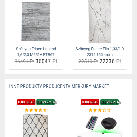
Szőnyeg Frisee Legend
Szőnyeg Frisee Elio 1,33/1,9
1,6/2,3 M651A FTB67
2314 160 krém
36047 Ft
22236 Ft
36491 Ft
22510 Ft
INNE PRODUKTY PRODUCENTA MERKURY MARKET
ÚJDONSÁG
KEDVEZMÉNY
ÚJDONSÁG
KEDVEZMÉNY