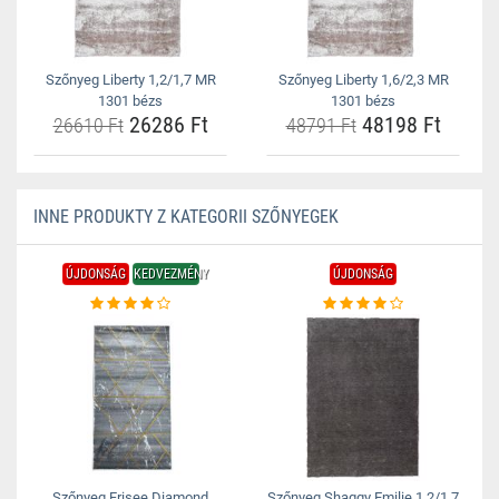
Szőnyeg Liberty 1,2/1,7 MR
Szőnyeg Liberty 1,6/2,3 MR
1301 bézs
1301 bézs
26286 Ft
48198 Ft
26610 Ft
48791 Ft
INNE PRODUKTY Z KATEGORII SZŐNYEGEK
ÚJDONSÁG
KEDVEZMÉNY
ÚJDONSÁG
Szőnyeg Frisee Diamond
Szőnyeg Shaggy Emilie 1,2/1,7