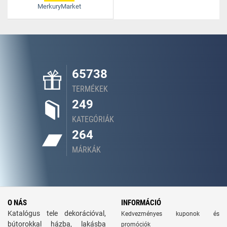
MerkuryMarket
65738
TERMÉKEK
249
KATEGÓRIÁK
264
MÁRKÁK
O NÁS
INFORMÁCIÓ
Katalógus tele dekorációval,
Kedvezményes kuponok és
bútorokkal házba, lakásba
promóciók