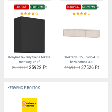
ÚJDONSÁG
KEDVEZMÉNY
ÚJDONSÁG
KEDVEZMÉNY
Konyhaszekrény Siena fekete
Szekrény RTV Tokyo 4 3K
matt 60g-72 1f
bézs homok 303
25922 Ft
37526 Ft
26241 Ft
44691 Ft
KEDVENC E-BOLTOK