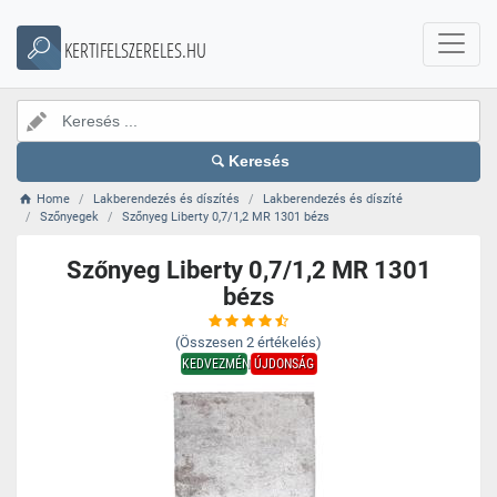
KERTIFELSZERELES.HU
Keresés
Home
Lakberendezés és díszítés
Lakberendezés és díszíté
Szőnyegek
Szőnyeg Liberty 0,7/1,2 MR 1301 bézs
Szőnyeg Liberty 0,7/1,2 MR 1301
bézs
(Összesen
2
értékelés)
KEDVEZMÉNY
ÚJDONSÁG