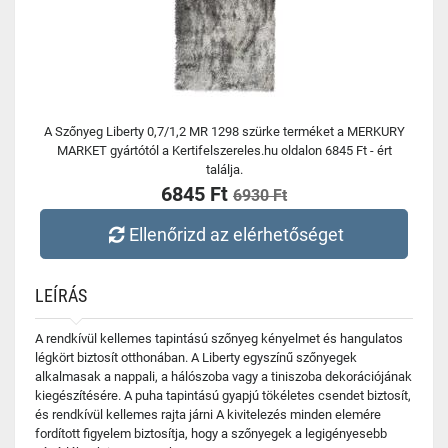
A Szőnyeg Liberty 0,7/1,2 MR 1298 szürke terméket a MERKURY
MARKET gyártótól a Kertifelszereles.hu oldalon 6845 Ft - ért
találja.
6845 Ft
6930 Ft
Ellenőrizd az elérhetőséget
LEÍRÁS
A rendkívül kellemes tapintású szőnyeg kényelmet és hangulatos
légkört biztosít otthonában. A Liberty egyszínű szőnyegek
alkalmasak a nappali, a hálószoba vagy a tiniszoba dekorációjának
kiegészítésére. A puha tapintású gyapjú tökéletes csendet biztosít,
és rendkívül kellemes rajta járni A kivitelezés minden elemére
fordított figyelem biztosítja, hogy a szőnyegek a legigényesebb