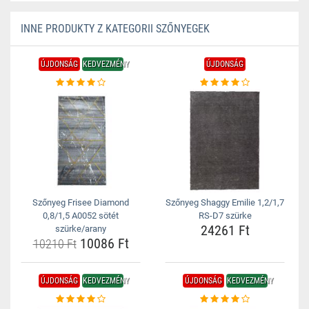
INNE PRODUKTY Z KATEGORII SZŐNYEGEK
ÚJDONSÁG
KEDVEZMÉNY
ÚJDONSÁG
Szőnyeg Frisee Diamond
Szőnyeg Shaggy Emilie 1,2/1,7
0,8/1,5 A0052 sötét
RS-D7 szürke
24261 Ft
szürke/arany
10086 Ft
10210 Ft
ÚJDONSÁG
KEDVEZMÉNY
ÚJDONSÁG
KEDVEZMÉNY