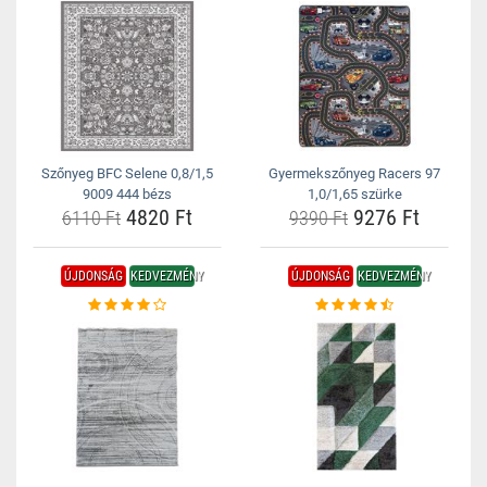
Szőnyeg BFC Selene 0,8/1,5
Gyermekszőnyeg Racers 97
9009 444 bézs
1,0/1,65 szürke
4820 Ft
9276 Ft
6110 Ft
9390 Ft
ÚJDONSÁG
KEDVEZMÉNY
ÚJDONSÁG
KEDVEZMÉNY