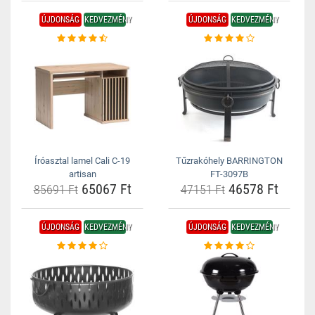
ÚJDONSÁG
KEDVEZMÉNY
ÚJDONSÁG
KEDVEZMÉNY
Íróasztal lamel Cali C-19
Tűzrakóhely BARRINGTON
artisan
FT-3097B
65067 Ft
46578 Ft
85691 Ft
47151 Ft
ÚJDONSÁG
KEDVEZMÉNY
ÚJDONSÁG
KEDVEZMÉNY