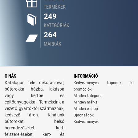
TERMÉKEK
249
KATEGÓRIÁK
264
MÁRKÁK
O NÁS
INFORMÁCIÓ
Katalógus tele dekorációval,
Kedvezményes kuponok és
bútorokkal házba, lakásba
promóciók
vagy kertbe és
Minden kategória
építőanyagokkal. Termékeink a
Minden márka
vezető gyártóktól származnak,
Minden e-shop
kedvező áron. Kínálunk
Újdonságok
bútorokat, belső
Kedvezmények
berendezéseket, kerti
felszereléseket, kert- és