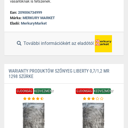
vásárlóknak is tetszenek.
Ean:
209006734999
Márka:
MERKURY MARKET
Eladó:
MerkuryMarket
További információkért az eladótól
WARIANTY PRODUKTÓW SZŐNYEG LIBERTY 0,7/1,2 MR
1298 SZÜRKE
ÚJDONSÁG
KEDVEZMÉNY
ÚJDONSÁG
KEDVEZMÉNY