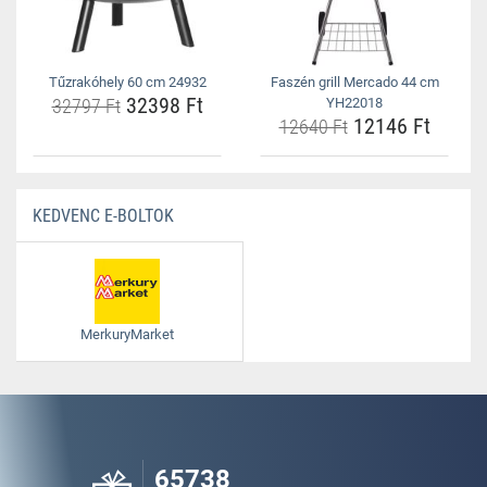
Tűzrakóhely 60 cm 24932
Faszén grill Mercado 44 cm
32398 Ft
32797 Ft
YH22018
12146 Ft
12640 Ft
KEDVENC E-BOLTOK
MerkuryMarket
65738