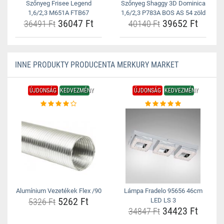
Szőnyeg Frisee Legend
Szőnyeg Shaggy 3D Dominica
1,6/2,3 M651A FTB67
1,6/2,3 P783A BOS AS 54 zöld
36047 Ft
39652 Ft
36491 Ft
40140 Ft
INNE PRODUKTY PRODUCENTA MERKURY MARKET
ÚJDONSÁG
KEDVEZMÉNY
ÚJDONSÁG
KEDVEZMÉNY
Alumínium Vezetékek Flex /90
Lámpa Fradelo 95656 46cm
5262 Ft
5326 Ft
LED LS 3
34423 Ft
34847 Ft