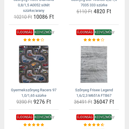
0,8/1,5 A0052 sötét
7035 333 szürke
4820 Ft
szürke/arany
6110 Ft
10086 Ft
10210 Ft
ÚJDONSÁG
KEDVEZMÉNY
ÚJDONSÁG
KEDVEZMÉNY
Gyermekszőnyeg Racers 97
Szőnyeg Frisee Legend
1,0/1,65 szürke
1,6/2,3 M651A FTB67
9276 Ft
36047 Ft
9390 Ft
36491 Ft
ÚJDONSÁG
KEDVEZMÉNY
ÚJDONSÁG
KEDVEZMÉNY