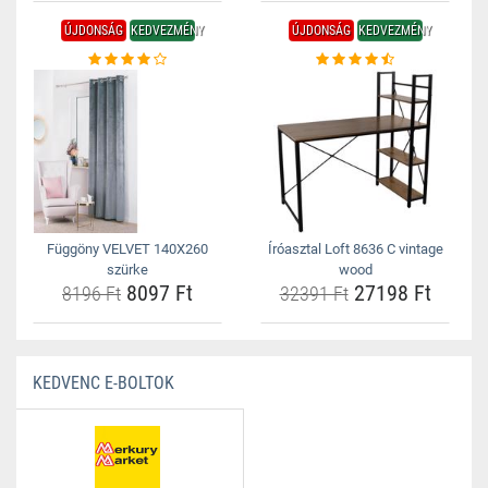
ÚJDONSÁG
KEDVEZMÉNY
ÚJDONSÁG
KEDVEZMÉNY
Függöny VELVET 140X260
Íróasztal Loft 8636 C vintage
szürke
wood
8097 Ft
27198 Ft
8196 Ft
32391 Ft
KEDVENC E-BOLTOK