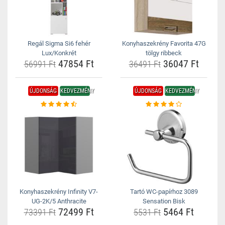
Regál Sigma Si6 fehér
Konyhaszekrény Favorita 47G
Lux/Konkrét
tölgy ribbeck
47854 Ft
36047 Ft
56991 Ft
36491 Ft
ÚJDONSÁG
KEDVEZMÉNY
ÚJDONSÁG
KEDVEZMÉNY
Konyhaszekrény Infinity V7-
Tartó WC-papírhoz 3089
UG-2K/5 Anthracite
Sensation Bisk
72499 Ft
5464 Ft
73391 Ft
5531 Ft