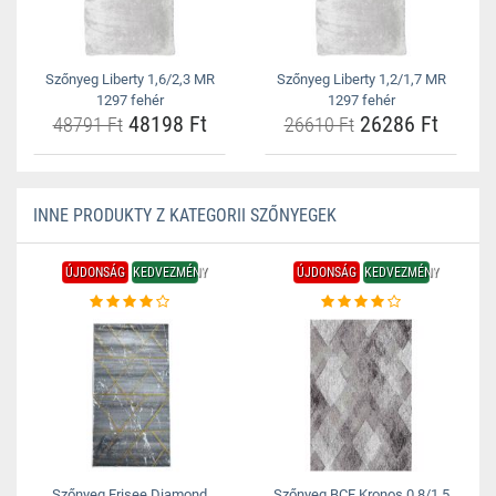
Szőnyeg Liberty 1,6/2,3 MR
Szőnyeg Liberty 1,2/1,7 MR
1297 fehér
1297 fehér
48198 Ft
26286 Ft
48791 Ft
26610 Ft
INNE PRODUKTY Z KATEGORII SZŐNYEGEK
ÚJDONSÁG
KEDVEZMÉNY
ÚJDONSÁG
KEDVEZMÉNY
Szőnyeg Frisee Diamond
Szőnyeg BCF Kronos 0,8/1,5