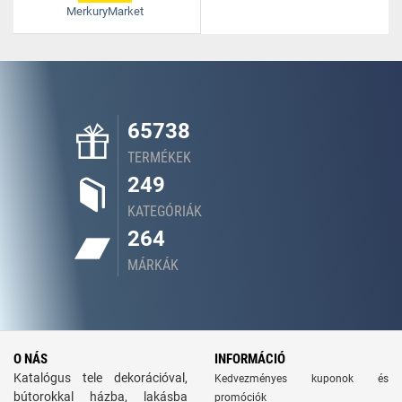
MerkuryMarket
65738
TERMÉKEK
249
KATEGÓRIÁK
264
MÁRKÁK
O NÁS
INFORMÁCIÓ
Katalógus tele dekorációval,
Kedvezményes kuponok és
bútorokkal házba, lakásba
promóciók