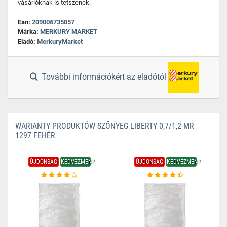
vásárlóknak is tetszenek.
Ean:
209006735057
Márka:
MERKURY MARKET
Eladó:
MerkuryMarket
További információkért az eladótól
WARIANTY PRODUKTÓW SZŐNYEG LIBERTY 0,7/1,2 MR
1297 FEHÉR
ÚJDONSÁG
KEDVEZMÉNY
ÚJDONSÁG
KEDVEZMÉNY