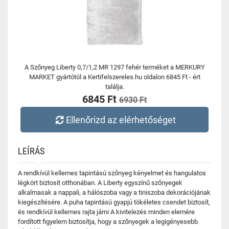
A Szőnyeg Liberty 0,7/1,2 MR 1297 fehér terméket a MERKURY
MARKET gyártótól a Kertifelszereles.hu oldalon 6845 Ft - ért
találja.
6845 Ft
6930 Ft
Ellenőrizd az elérhetőséget
LEÍRÁS
A rendkívül kellemes tapintású szőnyeg kényelmet és hangulatos
légkört biztosít otthonában. A Liberty egyszínű szőnyegek
alkalmasak a nappali, a hálószoba vagy a tiniszoba dekorációjának
kiegészítésére. A puha tapintású gyapjú tökéletes csendet biztosít,
és rendkívül kellemes rajta járni A kivitelezés minden elemére
fordított figyelem biztosítja, hogy a szőnyegek a legigényesebb