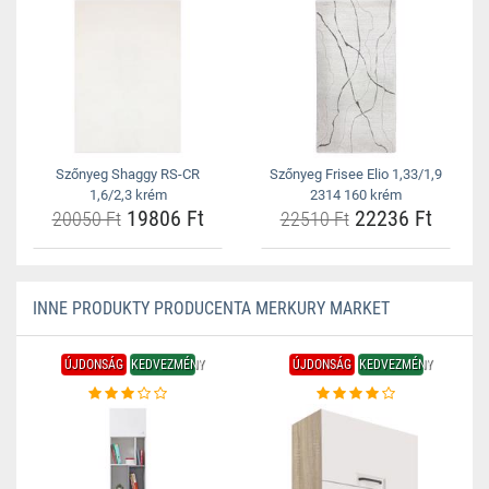
Szőnyeg Shaggy RS-CR
Szőnyeg Frisee Elio 1,33/1,9
1,6/2,3 krém
2314 160 krém
19806 Ft
22236 Ft
20050 Ft
22510 Ft
INNE PRODUKTY PRODUCENTA MERKURY MARKET
ÚJDONSÁG
KEDVEZMÉNY
ÚJDONSÁG
KEDVEZMÉNY