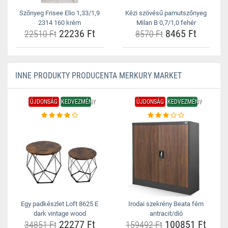
Szőnyeg Frisee Elio 1,33/1,9
Kézi szövésű pamutszőnyeg
2314 160 krém
Milan B 0,7/1,0 fehér
22236 Ft
8465 Ft
22510 Ft
8570 Ft
INNE PRODUKTY PRODUCENTA MERKURY MARKET
ÚJDONSÁG
KEDVEZMÉNY
ÚJDONSÁG
KEDVEZMÉNY
Egy padkészlet Loft 8625 E
Irodai szekrény Beata fém
dark vintage wood
antracit/dió
22277 Ft
100851 Ft
34851 Ft
159492 Ft