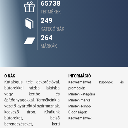
65738
TERMÉKEK
249
KATEGÓRIÁK
264
MÁRKÁK
O NÁS
INFORMÁCIÓ
Katalógus tele dekorációval,
Kedvezményes kuponok és
bútorokkal házba, lakásba
promóciók
vagy kertbe és
Minden kategória
építőanyagokkal. Termékeink a
Minden márka
vezető gyártóktól származnak,
Minden e-shop
kedvező áron. Kínálunk
Újdonságok
bútorokat, belső
Kedvezmények
berendezéseket, kerti