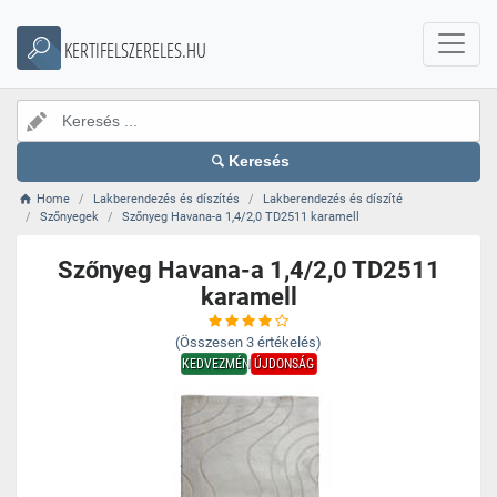
KERTIFELSZERELES.HU
Keresés
Home
Lakberendezés és díszítés
Lakberendezés és díszíté
Szőnyegek
Szőnyeg Havana-a 1,4/2,0 TD2511 karamell
Szőnyeg Havana-a 1,4/2,0 TD2511
karamell
(Összesen
3
értékelés)
KEDVEZMÉNY
ÚJDONSÁG