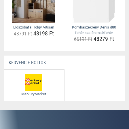
Előszobafal Tölgy Artisan
Konyhaszekrény Denis d80
48198 Ft
48791 Ft
fehér szatén mat/fehér
48279 Ft
65191 Ft
KEDVENC E-BOLTOK
MerkuryMarket