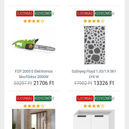
ÚJDONSÁG
KEDVEZMÉNY
ÚJDONSÁG
KEDVEZMÉNY
FZP 2005 E Elektromos
Szőnyeg Floyd 1.33/1.9 561
láncfűrész 2000W
LY6 W
21706 Ft
13326 Ft
53297 Ft
17902 Ft
ÚJDONSÁG
KEDVEZMÉNY
ÚJDONSÁG
KEDVEZMÉNY