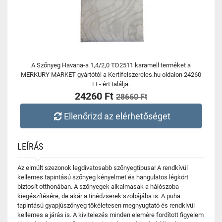
A Szőnyeg Havana-a 1,4/2,0 TD2511 karamell terméket a
MERKURY MARKET gyártótól a Kertifelszereles.hu oldalon 24260
Ft - ért találja.
24260 Ft
28660 Ft
Ellenőrizd az elérhetőséget
LEÍRÁS
Az elmúlt szezonok legdivatosabb szőnyegtípusa! A rendkívül
kellemes tapintású szőnyeg kényelmet és hangulatos légkört
biztosít otthonában. A szőnyegek alkalmasak a hálószoba
kiegészítésére, de akár a tinédzserek szobájába is. A puha
tapintású gyapjúszőnyeg tökéletesen megnyugtató és rendkívül
kellemes a járás is. A kivitelezés minden elemére fordított figyelem