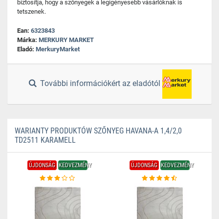
biztosítja, hogy a szőnyegek a legigényesebb vásárlóknak is
tetszenek.
Ean:
6323843
Márka:
MERKURY MARKET
Eladó:
MerkuryMarket
További információkért az eladótól
WARIANTY PRODUKTÓW SZŐNYEG HAVANA-A 1,4/2,0
TD2511 KARAMELL
ÚJDONSÁG
KEDVEZMÉNY
ÚJDONSÁG
KEDVEZMÉNY