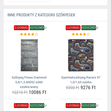
INNE PRODUKTY Z KATEGORII SZŐNYEGEK
ÚJDONSÁG
KEDVEZMÉNY
ÚJDONSÁG
KEDVEZMÉNY
Szőnyeg Frisee Diamond
Gyermekszőnyeg Racers 97
0,8/1,5 A0052 sötét
1,0/1,65 szürke
9276 Ft
szürke/arany
9390 Ft
10086 Ft
10210 Ft
ÚJDONSÁG
KEDVEZMÉNY
ÚJDONSÁG
KEDVEZMÉNY