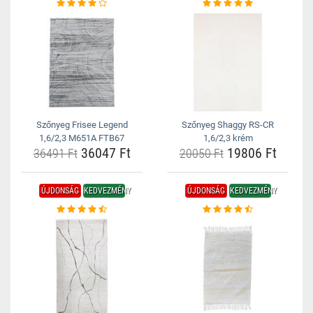
Szőnyeg Frisee Legend
Szőnyeg Shaggy RS-CR
1,6/2,3 M651A FTB67
1,6/2,3 krém
36047 Ft
19806 Ft
36491 Ft
20050 Ft
ÚJDONSÁG
KEDVEZMÉNY
ÚJDONSÁG
KEDVEZMÉNY