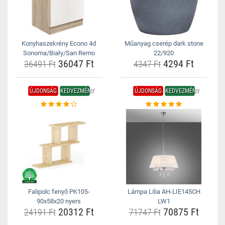
Konyhaszekrény Econo 4d
Műanyag cserép dark stone
Sonoma/Biały/San Remo
22/920
36047 Ft
4294 Ft
36491 Ft
4347 Ft
ÚJDONSÁG
KEDVEZMÉNY
ÚJDONSÁG
KEDVEZMÉNY
Falipolc fenyő PK105-
Lámpa Lilia AH-LIE145CH
90x58x20 nyers
LW1
20312 Ft
70875 Ft
24191 Ft
71747 Ft