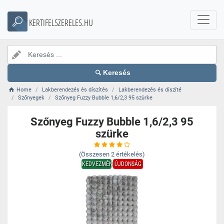
KERTIFELSZERELES.HU
Keresés
Home
Lakberendezés és díszítés
Lakberendezés és díszíté
Szőnyegek
Szőnyeg Fuzzy Bubble 1,6/2,3 95 szürke
Szőnyeg Fuzzy Bubble 1,6/2,3 95
szürke
(Összesen
2
értékelés)
KEDVEZMÉNY
ÚJDONSÁG