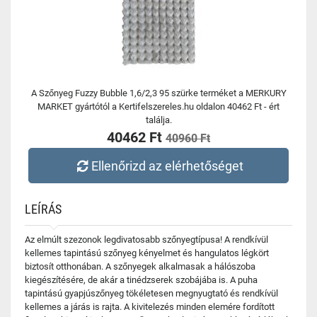
A Szőnyeg Fuzzy Bubble 1,6/2,3 95 szürke terméket a MERKURY
MARKET gyártótól a Kertifelszereles.hu oldalon 40462 Ft - ért
találja.
40462 Ft
40960 Ft
Ellenőrizd az elérhetőséget
LEÍRÁS
Az elmúlt szezonok legdivatosabb szőnyegtípusa! A rendkívül
kellemes tapintású szőnyeg kényelmet és hangulatos légkört
biztosít otthonában. A szőnyegek alkalmasak a hálószoba
kiegészítésére, de akár a tinédzserek szobájába is. A puha
tapintású gyapjúszőnyeg tökéletesen megnyugtató és rendkívül
kellemes a járás is rajta. A kivitelezés minden elemére fordított