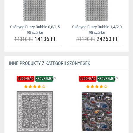
Szőnyeg Fuzzy Bubble 0,8/1,5
Szőnyeg Fuzzy Bubble 1,4/2,0
95 szürke
95 szürke
14136 Ft
24260 Ft
14310 Ft
31120 Ft
INNE PRODUKTY Z KATEGORII SZŐNYEGEK
ÚJDONSÁG
KEDVEZMÉNY
ÚJDONSÁG
KEDVEZMÉNY