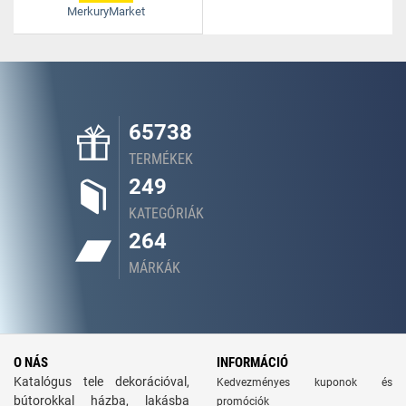
MerkuryMarket
65738
TERMÉKEK
249
KATEGÓRIÁK
264
MÁRKÁK
O NÁS
INFORMÁCIÓ
Katalógus tele dekorációval,
Kedvezményes kuponok és
bútorokkal házba, lakásba
promóciók