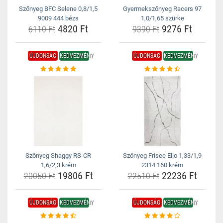
Szőnyeg BFC Selene 0,8/1,5
Gyermekszőnyeg Racers 97
9009 444 bézs
1,0/1,65 szürke
4820 Ft
9276 Ft
6110 Ft
9390 Ft
ÚJDONSÁG
KEDVEZMÉNY
ÚJDONSÁG
KEDVEZMÉNY
Szőnyeg Shaggy RS-CR
Szőnyeg Frisee Elio 1,33/1,9
1,6/2,3 krém
2314 160 krém
19806 Ft
22236 Ft
20050 Ft
22510 Ft
ÚJDONSÁG
KEDVEZMÉNY
ÚJDONSÁG
KEDVEZMÉNY