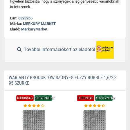
figyelem biztosítja, hogy a szőnyegek a legigényesebb vásárlóknak
is tetszenek.
Ean:
6323265
Márka:
MERKURY MARKET
Eladó:
MerkuryMarket
További információkért az eladótól
WARIANTY PRODUKTÓW SZŐNYEG FUZZY BUBBLE 1,6/2,3
95 SZÜRKE
ÚJDONSÁG
KEDVEZMÉNY
ÚJDONSÁG
KEDVEZMÉNY