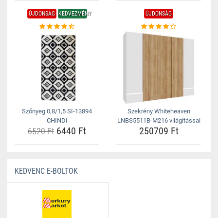
ÚJDONSÁG
KEDVEZMÉNY
ÚJDONSÁG
Szőnyeg 0,8/1,5 SI-13894
Szekrény Whiteheaven
CHINDI
LNBS5511B-M216 világítással
6440 Ft
250709 Ft
6520 Ft
KEDVENC E-BOLTOK