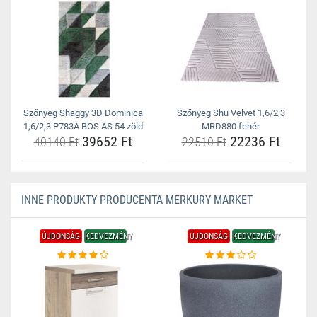
Szőnyeg Shaggy 3D Dominica
Szőnyeg Shu Velvet 1,6/2,3
1,6/2,3 P783A BOS AS 54 zöld
MRD880 fehér
39652 Ft
22236 Ft
40140 Ft
22510 Ft
INNE PRODUKTY PRODUCENTA MERKURY MARKET
ÚJDONSÁG
KEDVEZMÉNY
ÚJDONSÁG
KEDVEZMÉNY