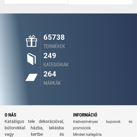
65738
TERMÉKEK
249
KATEGÓRIÁK
264
MÁRKÁK
O NÁS
INFORMÁCIÓ
Katalógus tele dekorációval,
Kedvezményes kuponok és
bútorokkal házba, lakásba
promóciók
vagy kertbe és
Minden kategória