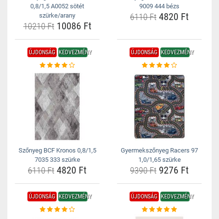
0,8/1,5 A0052 sötét
9009 444 bézs
4820 Ft
szürke/arany
6110 Ft
10086 Ft
10210 Ft
ÚJDONSÁG
KEDVEZMÉNY
ÚJDONSÁG
KEDVEZMÉNY
Szőnyeg BCF Kronos 0,8/1,5
Gyermekszőnyeg Racers 97
7035 333 szürke
1,0/1,65 szürke
4820 Ft
9276 Ft
6110 Ft
9390 Ft
ÚJDONSÁG
KEDVEZMÉNY
ÚJDONSÁG
KEDVEZMÉNY