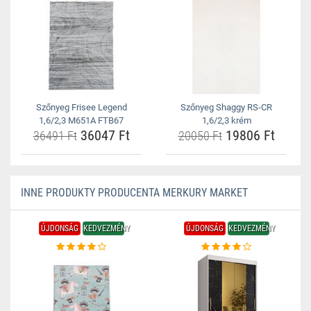
Szőnyeg Frisee Legend
Szőnyeg Shaggy RS-CR
1,6/2,3 M651A FTB67
1,6/2,3 krém
36047 Ft
19806 Ft
36491 Ft
20050 Ft
INNE PRODUKTY PRODUCENTA MERKURY MARKET
ÚJDONSÁG
KEDVEZMÉNY
ÚJDONSÁG
KEDVEZMÉNY