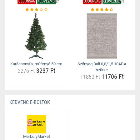
ÚJDONSÁG
KEDVEZMÉNY
ÚJDONSÁG
KEDVEZMÉNY
Karácsonyfa, műfenyő 50 cm.
Szőnyeg Bali 0,8/1,5 10ADA
3237 Ft
3276 Ft
szürke
11706 Ft
11850 Ft
KEDVENC E-BOLTOK
MerkuryMarket