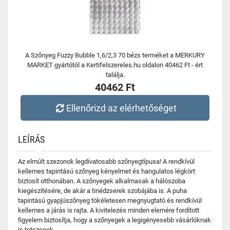
A Szőnyeg Fuzzy Bubble 1,6/2,3 70 bézs terméket a MERKURY
MARKET gyártótól a Kertifelszereles.hu oldalon 40462 Ft - ért
találja.
40462 Ft
Ellenőrizd az elérhetőséget
LEÍRÁS
Az elmúlt szezonok legdivatosabb szőnyegtípusa! A rendkívül
kellemes tapintású szőnyeg kényelmet és hangulatos légkört
biztosít otthonában. A szőnyegek alkalmasak a hálószoba
kiegészítésére, de akár a tinédzserek szobájába is. A puha
tapintású gyapjúszőnyeg tökéletesen megnyugtató és rendkívül
kellemes a járás is rajta. A kivitelezés minden elemére fordított
figyelem biztosítja, hogy a szőnyegek a legigényesebb vásárlóknak
is tetszenek.