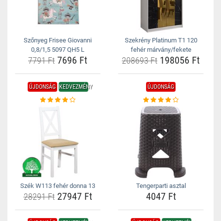
Szőnyeg Frisee Giovanni
Szekrény Platinum T1 120
0,8/1,5 5097 QH5 L
fehér márvány/fekete
7696 Ft
198056 Ft
7791 Ft
208693 Ft
ÚJDONSÁG
KEDVEZMÉNY
ÚJDONSÁG
Szék W113 fehér donna 13
Tengerparti asztal
27947 Ft
4047 Ft
28291 Ft