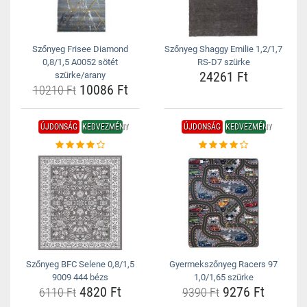
Szőnyeg Frisee Diamond
Szőnyeg Shaggy Emilie 1,2/1,7
0,8/1,5 A0052 sötét
RS-D7 szürke
24261 Ft
szürke/arany
10086 Ft
10210 Ft
ÚJDONSÁG
KEDVEZMÉNY
ÚJDONSÁG
KEDVEZMÉNY
Szőnyeg BFC Selene 0,8/1,5
Gyermekszőnyeg Racers 97
9009 444 bézs
1,0/1,65 szürke
4820 Ft
9276 Ft
6110 Ft
9390 Ft