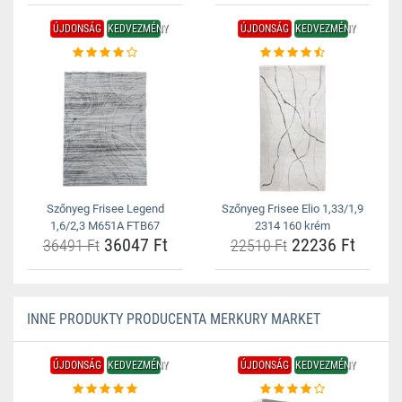
ÚJDONSÁG
KEDVEZMÉNY
ÚJDONSÁG
KEDVEZMÉNY
Szőnyeg Frisee Legend
Szőnyeg Frisee Elio 1,33/1,9
1,6/2,3 M651A FTB67
2314 160 krém
36047 Ft
22236 Ft
36491 Ft
22510 Ft
INNE PRODUKTY PRODUCENTA MERKURY MARKET
ÚJDONSÁG
KEDVEZMÉNY
ÚJDONSÁG
KEDVEZMÉNY