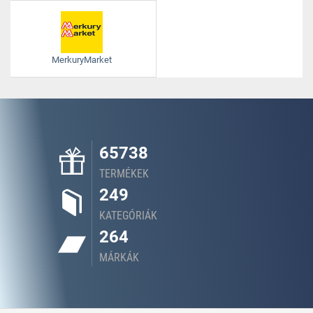
MerkuryMarket
65738
TERMÉKEK
249
KATEGÓRIÁK
264
MÁRKÁK