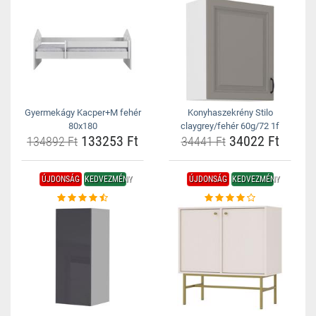
Gyermekágy Kacper+M fehér
Konyhaszekrény Stilo
80x180
claygrey/fehér 60g/72 1f
133253 Ft
34022 Ft
134892 Ft
34441 Ft
ÚJDONSÁG
KEDVEZMÉNY
ÚJDONSÁG
KEDVEZMÉNY