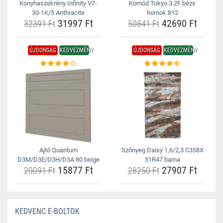
Konyhaszekrény Infinity V7-
Komód Tokyo 3 2F bézs
30-1K/5 Anthracite
homok 812
31997 Ft
42690 Ft
32391 Ft
50841 Ft
ÚJDONSÁG
KEDVEZMÉNY
ÚJDONSÁG
KEDVEZMÉNY
Ajtó Quantum
Szőnyeg Daisy 1,6/2,3 C358X
D3M/D3E/D3H/D3A 80 beige
51R47 barna
15877 Ft
27907 Ft
20091 Ft
28250 Ft
KEDVENC E-BOLTOK