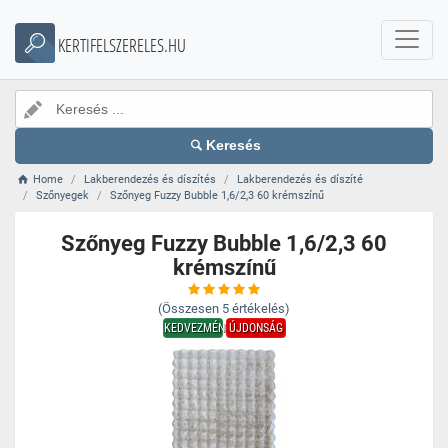
KERTIFELSZERELES.HU
Keresés
Home
Lakberendezés és díszítés
Lakberendezés és díszíté
Szőnyegek
Szőnyeg Fuzzy Bubble 1,6/2,3 60 krémszínű
Szőnyeg Fuzzy Bubble 1,6/2,3 60
krémszínű
(Összesen
5
értékelés)
KEDVEZMÉNY
ÚJDONSÁG