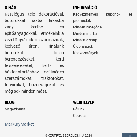
O NÁS
INFORMÁCIÓ
Katalógus tele dekorációval,
Kedvezményes kuponok és
bútorokkal házba, lakásba
promóciók
vagy kertbe és
Minden kategória
építőanyagokkal. Termékeink a
Minden márka
vezető gyártóktól származnak,
Minden e-shop
kedvező áron. Kínálunk
Újdonságok
bútorokat, belső
Kedvezmények
berendezéseket, kerti
felszereléseket, kert- és
házfenntartáshoz szükséges
szerszámokat, traktorokat,
fűnyírókat, bozótvágókat és
még sok minden mást.
BLOG
WEBHELYEK
Magazinunk
Rólunk
Cookies
MerkuryMarket
©KERTIFELSZERELES.HU 2026