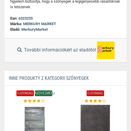
figyelem biztosítja, hogy a szőnyegek a legigényesebb vásárlóknak
is tetszenek.
Ean:
6323255
Márka:
MERKURY MARKET
Eladó:
MerkuryMarket
További információkért az eladótól
INNE PRODUKTY Z KATEGORII SZŐNYEGEK
ÚJDONSÁG
KEDVEZMÉNY
ÚJDONSÁG