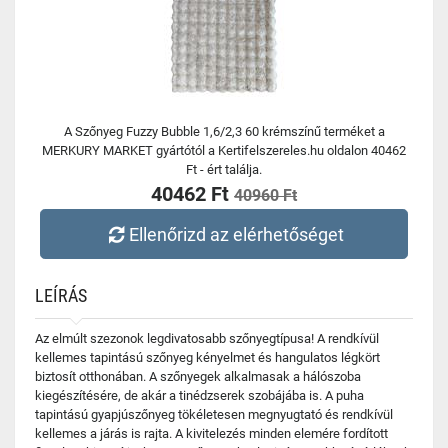
A Szőnyeg Fuzzy Bubble 1,6/2,3 60 krémszínű terméket a
MERKURY MARKET gyártótól a Kertifelszereles.hu oldalon 40462
Ft - ért találja.
40462 Ft
40960 Ft
Ellenőrizd az elérhetőséget
LEÍRÁS
Az elmúlt szezonok legdivatosabb szőnyegtípusa! A rendkívül
kellemes tapintású szőnyeg kényelmet és hangulatos légkört
biztosít otthonában. A szőnyegek alkalmasak a hálószoba
kiegészítésére, de akár a tinédzserek szobájába is. A puha
tapintású gyapjúszőnyeg tökéletesen megnyugtató és rendkívül
kellemes a járás is rajta. A kivitelezés minden elemére fordított