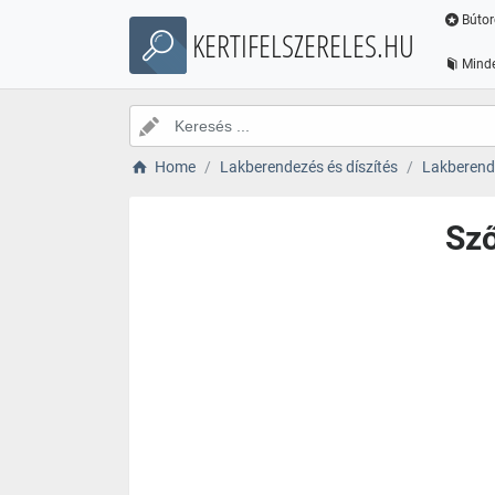
Bútor
KERTIFELSZERELES.HU
Minde
Home
Lakberendezés és díszítés
Lakberende
Sző