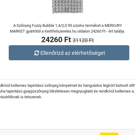
A Szőnyeg Fuzzy Bubble 1,4/2,0 95 szürke terméket a MERKURY
MARKET gyártótól a Kertifelszereles.hu oldalon 24260 Ft - ért találja.
24260 Ft
31120 Ft
Ellenőrizd az elérhetőséget
dkívül kellemes tapintású szőnyeg kényelmet és hangulatos légkört biztosít o
uha tapintású gyapjúszőnyeg tökéletesen megnyugtató és rendkívül kellemes a jár
vásárlóknak is tetszenek.