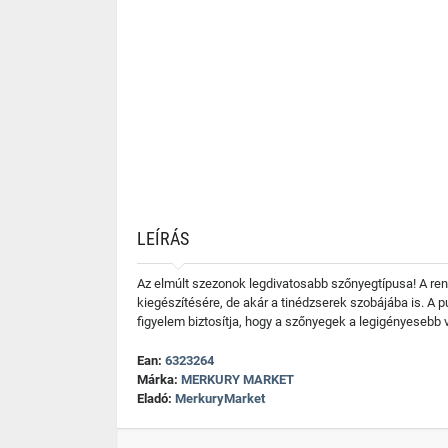
LEÍRÁS
Az elmúlt szezonok legdivatosabb szőnyegtípusa! A ren
kiegészítésére, de akár a tinédzserek szobájába is. A p
figyelem biztosítja, hogy a szőnyegek a legigényesebb 
Ean:
6323264
Márka:
MERKURY MARKET
Eladó:
MerkuryMarket