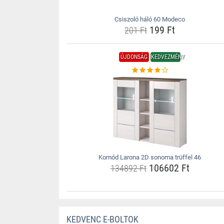
Csiszoló háló 60 Modeco
199 Ft
201 Ft
ÚJDONSÁG
KEDVEZMÉNY
Komód Larona 2D sonoma trüffel 46
106602 Ft
134892 Ft
KEDVENC E-BOLTOK