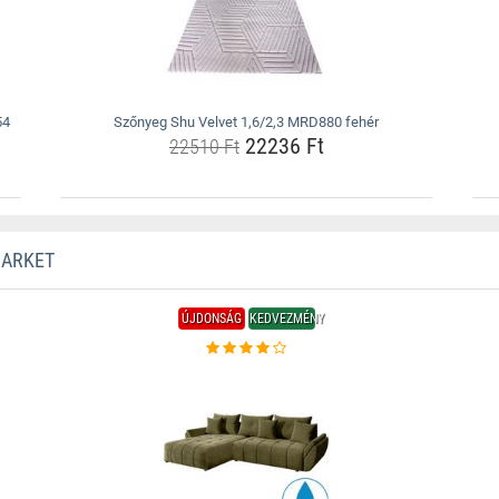
54
Szőnyeg Shu Velvet 1,6/2,3 MRD880 fehér
22236 Ft
22510 Ft
MARKET
ÚJDONSÁG
KEDVEZMÉNY