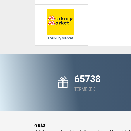
MerkuryMarket
65738
TERMÉKEK
O NÁS