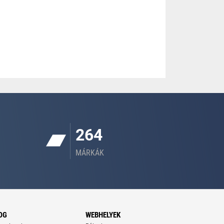
264
MÁRKÁK
OG
WEBHELYEK