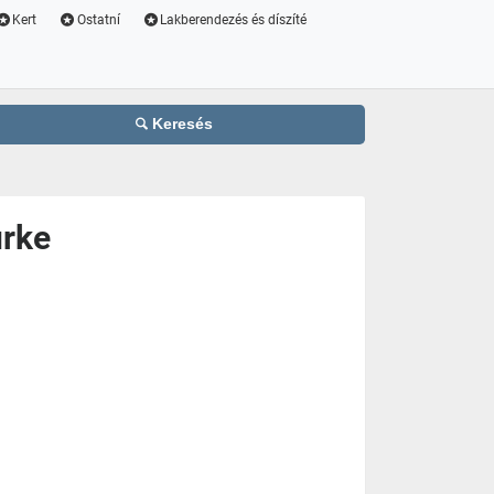
Kert
Ostatní
Lakberendezés és díszíté
Keresés
ürke