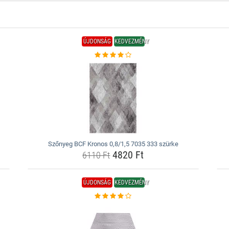
ÚJDONSÁG
KEDVEZMÉNY
Szőnyeg BCF Kronos 0,8/1,5 7035 333 szürke
4820 Ft
6110 Ft
ÚJDONSÁG
KEDVEZMÉNY