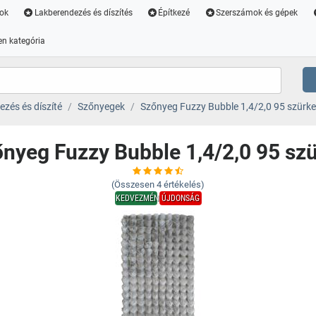
ok
Lakberendezés és díszítés
Építkezé
Szerszámok és gépek
n kategória
zés és díszíté
Szőnyegek
Szőnyeg Fuzzy Bubble 1,4/2,0 95 szürke
nyeg Fuzzy Bubble 1,4/2,0 95 sz
(Összesen
4
értékelés)
KEDVEZMÉNY
ÚJDONSÁG