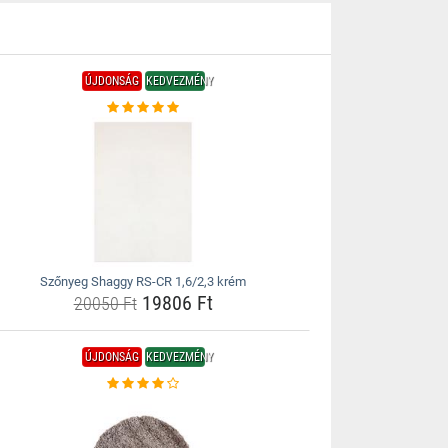
ÚJDONSÁG
KEDVEZMÉNY
Szőnyeg Shaggy RS-CR 1,6/2,3 krém
19806 Ft
20050 Ft
ÚJDONSÁG
KEDVEZMÉNY