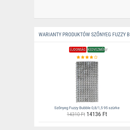
WARIANTY PRODUKTÓW SZŐNYEG FUZZY BU
ÚJDONSÁG
KEDVEZMÉNY
Szőnyeg Fuzzy Bubble 0,8/1,5 95 szürke
14136 Ft
14310 Ft