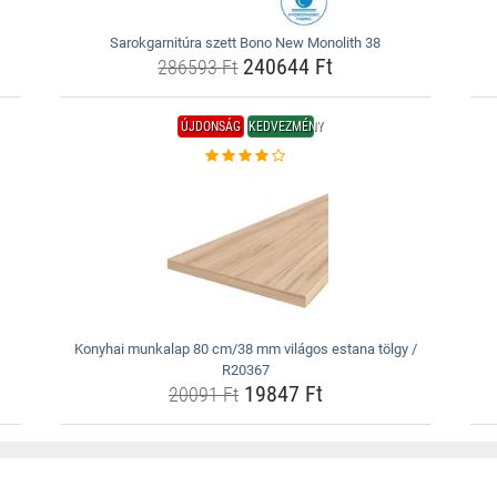
Sarokgarnitúra szett Bono New Monolith 38
240644 Ft
286593 Ft
ÚJDONSÁG
KEDVEZMÉNY
Konyhai munkalap 80 cm/38 mm világos estana tölgy /
R20367
19847 Ft
20091 Ft