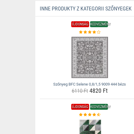
INNE PRODUKTY Z KATEGORII SZŐNYEGEK
ÚJDONSÁG
KEDVEZMÉNY
Szőnyeg BFC Selene 0,8/1,5 9009 444 bézs
4820 Ft
6110 Ft
ÚJDONSÁG
KEDVEZMÉNY