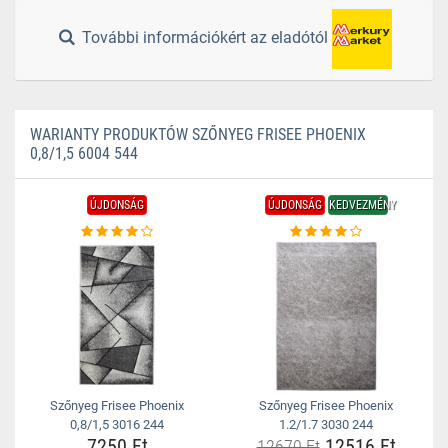
További információkért az eladótól
WARIANTY PRODUKTÓW SZŐNYEG FRISEE PHOENIX
0,8/1,5 6004 544
ÚJDONSÁG
ÚJDONSÁG
KEDVEZMÉNY
Szőnyeg Frisee Phoenix
Szőnyeg Frisee Phoenix
0,8/1,5 3016 244
1.2/1.7 3030 244
7250 Ft
12516 Ft
12670 Ft