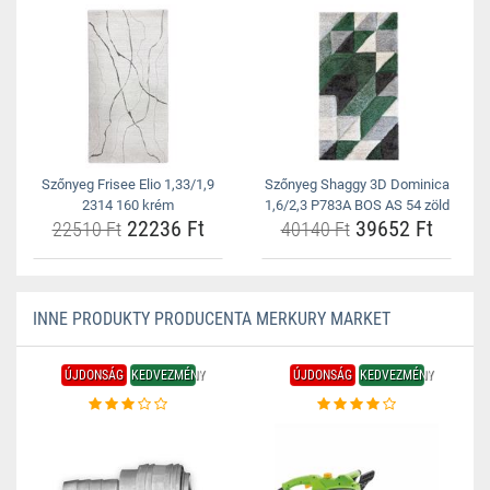
Szőnyeg Frisee Elio 1,33/1,9
Szőnyeg Shaggy 3D Dominica
2314 160 krém
1,6/2,3 P783A BOS AS 54 zöld
22236 Ft
39652 Ft
22510 Ft
40140 Ft
INNE PRODUKTY PRODUCENTA MERKURY MARKET
ÚJDONSÁG
KEDVEZMÉNY
ÚJDONSÁG
KEDVEZMÉNY