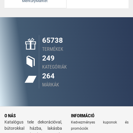
MerkuryMarket
65738
TERMÉKEK
249
KATEGÓRIÁK
264
MÁRKÁK
O NÁS
INFORMÁCIÓ
Katalógus tele dekorációval,
Kedvezményes kuponok és
bútorokkal házba, lakásba
promóciók