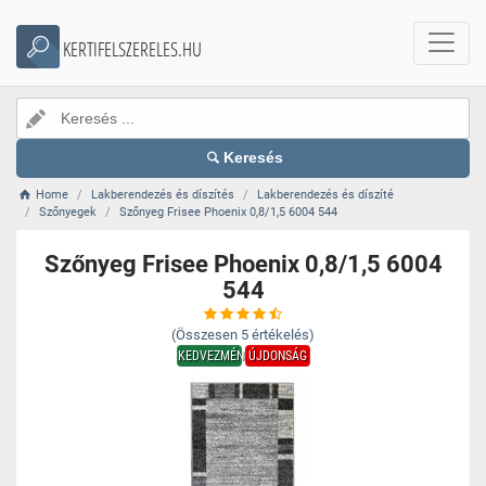
KERTIFELSZERELES.HU
Keresés
Home
Lakberendezés és díszítés
Lakberendezés és díszíté
Szőnyegek
Szőnyeg Frisee Phoenix 0,8/1,5 6004 544
Szőnyeg Frisee Phoenix 0,8/1,5 6004
544
(Összesen
5
értékelés)
KEDVEZMÉNY
ÚJDONSÁG