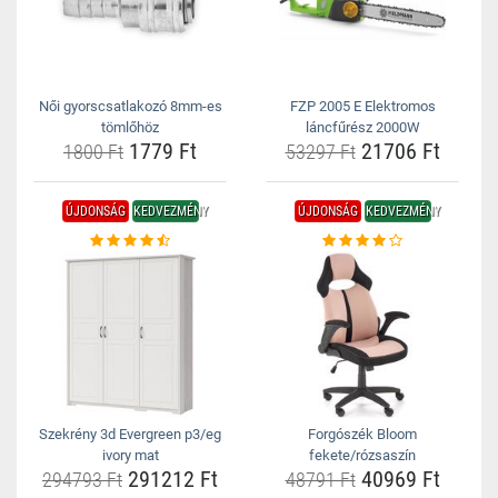
Női gyorscsatlakozó 8mm-es
FZP 2005 E Elektromos
tömlőhöz
láncfűrész 2000W
1779 Ft
21706 Ft
1800 Ft
53297 Ft
ÚJDONSÁG
KEDVEZMÉNY
ÚJDONSÁG
KEDVEZMÉNY
Szekrény 3d Evergreen p3/eg
Forgószék Bloom
ivory mat
fekete/rózsaszín
291212 Ft
40969 Ft
294793 Ft
48791 Ft