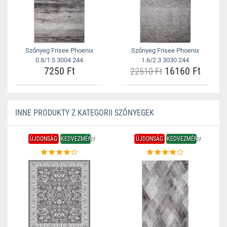
Szőnyeg Frisee Phoenix
Szőnyeg Frisee Phoenix
0.8/1.5 3004 244
1.6/2.3 3030 244
7250 Ft
16160 Ft
22510 Ft
INNE PRODUKTY Z KATEGORII SZŐNYEGEK
ÚJDONSÁG
KEDVEZMÉNY
ÚJDONSÁG
KEDVEZMÉNY