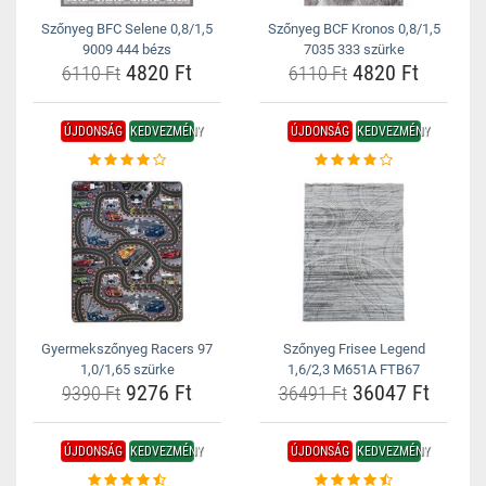
Szőnyeg BFC Selene 0,8/1,5
Szőnyeg BCF Kronos 0,8/1,5
9009 444 bézs
7035 333 szürke
4820 Ft
4820 Ft
6110 Ft
6110 Ft
ÚJDONSÁG
KEDVEZMÉNY
ÚJDONSÁG
KEDVEZMÉNY
Gyermekszőnyeg Racers 97
Szőnyeg Frisee Legend
1,0/1,65 szürke
1,6/2,3 M651A FTB67
9276 Ft
36047 Ft
9390 Ft
36491 Ft
ÚJDONSÁG
KEDVEZMÉNY
ÚJDONSÁG
KEDVEZMÉNY