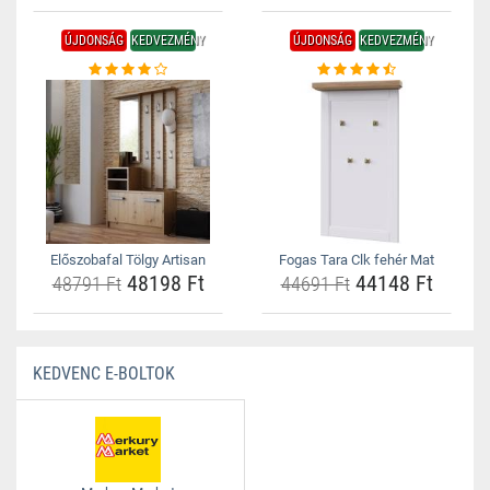
ÚJDONSÁG
KEDVEZMÉNY
ÚJDONSÁG
KEDVEZMÉNY
Előszobafal Tölgy Artisan
Fogas Tara Clk fehér Mat
48198 Ft
44148 Ft
48791 Ft
44691 Ft
KEDVENC E-BOLTOK