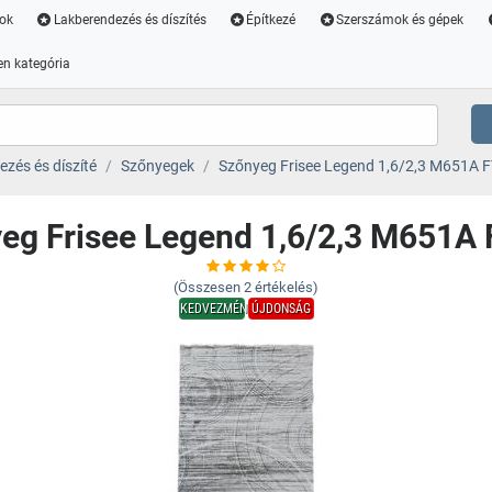
ok
Lakberendezés és díszítés
Építkezé
Szerszámok és gépek
n kategória
zés és díszíté
Szőnyegek
Szőnyeg Frisee Legend 1,6/2,3 M651A 
eg Frisee Legend 1,6/2,3 M651A
(Összesen
2
értékelés)
KEDVEZMÉNY
ÚJDONSÁG