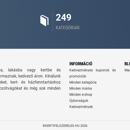
249
KATEGÓRIÁK
INFORMÁCIÓ
BL
zba, lakásba vagy kertbe és
Kedvezményes kuponok és
Ma
ármaznak, kedvező áron. Kínálunk
promóciók
seket, kert- és házfenntartáshoz
Minden kategória
 bozótvágókat és még sok minden
Minden márka
Minden e-shop
Újdonságok
Kedvezmények
©KERTIFELSZERELES.HU 2026