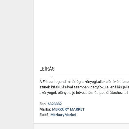
LEÍRÁS
A Frisee Legend minőségi szőnyegkollekció tökéletesen
színek kifakulásával szembeni nagyfokú ellenállás jell
szőnyegek előnye a jó hővezetés, és padlófűtéshez is 
Ean:
6323882
Márka:
MERKURY MARKET
Eladó:
MerkuryMarket