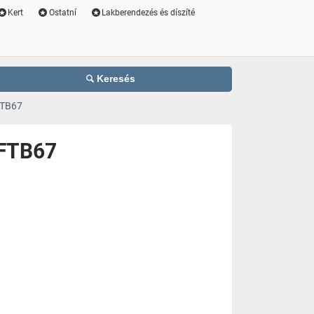
Kert
Ostatní
Lakberendezés és díszíté
Keresés
FTB67
 FTB67