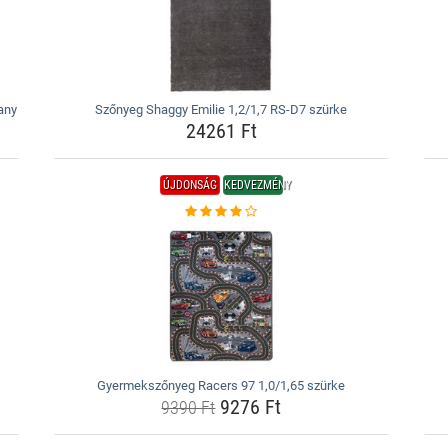
any
Szőnyeg Shaggy Emilie 1,2/1,7 RS-D7 szürke
24261 Ft
ÚJDONSÁG
KEDVEZMÉNY
Gyermekszőnyeg Racers 97 1,0/1,65 szürke
9276 Ft
9390 Ft