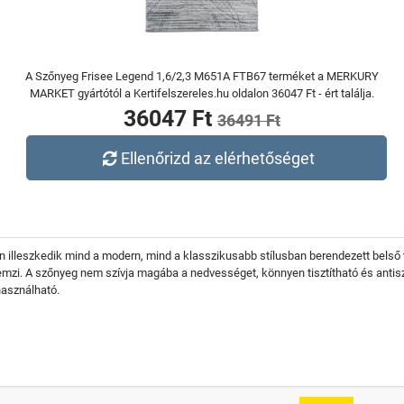
A Szőnyeg Frisee Legend 1,6/2,3 M651A FTB67 terméket a MERKURY
MARKET gyártótól a Kertifelszereles.hu oldalon 36047 Ft - ért találja.
36047 Ft
36491 Ft
Ellenőrizd az elérhetőséget
 illeszkedik mind a modern, mind a klasszikusabb stílusban berendezett belső 
emzi. A szőnyeg nem szívja magába a nedvességet, könnyen tisztítható és antiszt
használható.