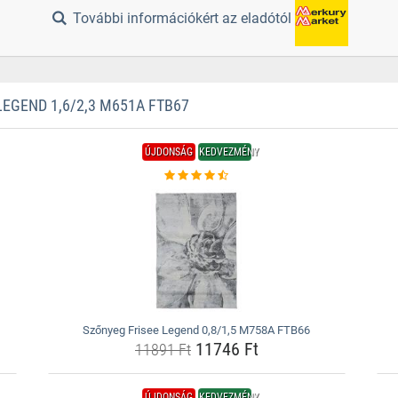
További információkért az eladótól
EGEND 1,6/2,3 M651A FTB67
ÚJDONSÁG
KEDVEZMÉNY
Szőnyeg Frisee Legend 0,8/1,5 M758A FTB66
11746 Ft
11891 Ft
ÚJDONSÁG
KEDVEZMÉNY