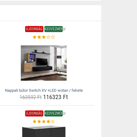
ÚJDONSÁG
KEDVEZMÉNY
Nappali bútor Switch XV +LED wotan / fekete
116323 Ft
163592 Ft
ÚJDONSÁG
KEDVEZMÉNY