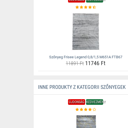
Szőnyeg Frisee Legend 0,8/1,5 M651A FTB67
11746 Ft
11891 Ft
INNE PRODUKTY Z KATEGORII SZŐNYEGEK
ÚJDONSÁG
KEDVEZMÉNY