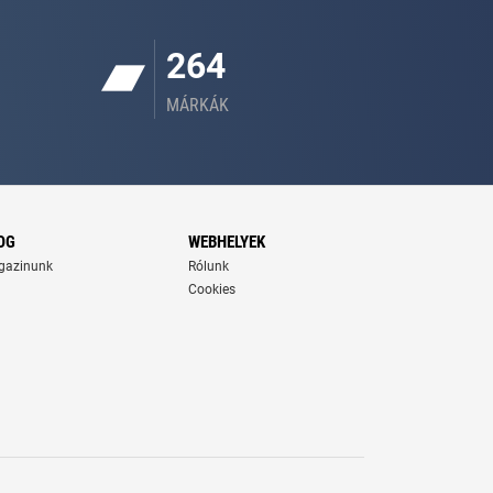
264
MÁRKÁK
OG
WEBHELYEK
gazinunk
Rólunk
Cookies