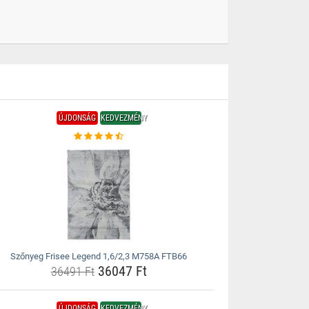
ÚJDONSÁG
KEDVEZMÉNY
Szőnyeg Frisee Legend 1,6/2,3 M758A FTB66
36047 Ft
36491 Ft
ÚJDONSÁG
KEDVEZMÉNY