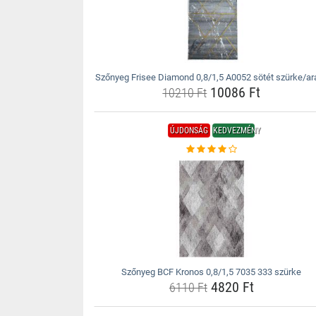
Szőnyeg Frisee Diamond 0,8/1,5 A0052 sötét szürke/ar
10086 Ft
10210 Ft
ÚJDONSÁG
KEDVEZMÉNY
Szőnyeg BCF Kronos 0,8/1,5 7035 333 szürke
4820 Ft
6110 Ft