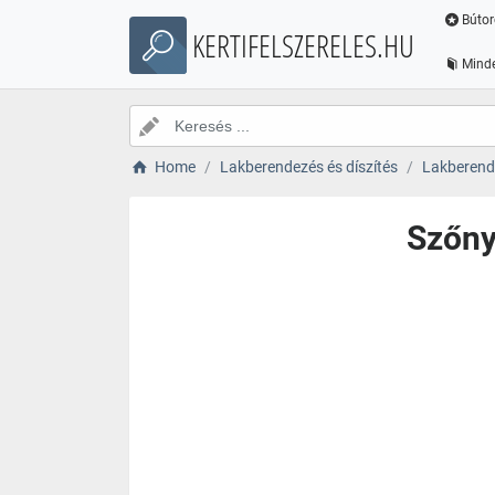
Bútor
KERTIFELSZERELES.HU
Minde
Home
Lakberendezés és díszítés
Lakberende
Szőny