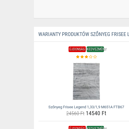
WARIANTY PRODUKTÓW SZŐNYEG FRISEE L
ÚJDONSÁG
KEDVEZMÉNY
Szőnyeg Frisee Legend 1,33/1,9 M651A FTB67
14540 Ft
24560 Ft
ÚJDONSÁG
KEDVEZMÉNY