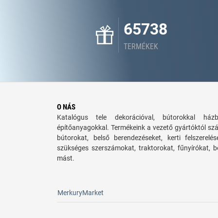
65738
TERMÉKEK
O NÁS
Katalógus tele dekorációval, bútorokkal há
építőanyagokkal. Termékeink a vezető gyártóktól sz
bútorokat, belső berendezéseket, kerti felszerelé
szükséges szerszámokat, traktorokat, fűnyírókat,
mást.
MerkuryMarket