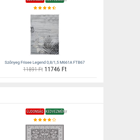
Szőnyeg Frisee Legend 0,8/1,5 M661A FTB67
11746 Ft
11891 Ft
ÚJDONSÁG
KEDVEZMÉNY