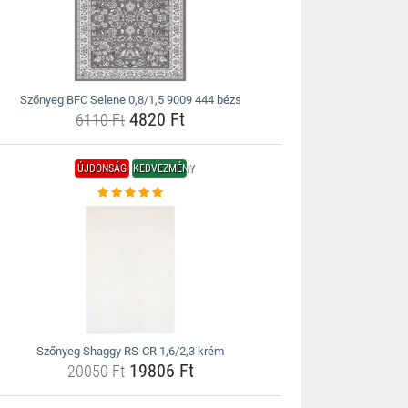
Szőnyeg BFC Selene 0,8/1,5 9009 444 bézs
4820 Ft
6110 Ft
ÚJDONSÁG
KEDVEZMÉNY
Szőnyeg Shaggy RS-CR 1,6/2,3 krém
19806 Ft
20050 Ft