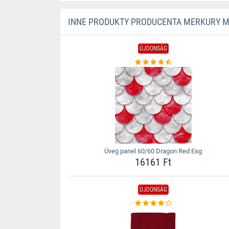
INNE PRODUKTY PRODUCENTA MERKURY 
ÚJDONSÁG
Üveg panel 60/60 Dragon Red Esg
16161 Ft
ÚJDONSÁG