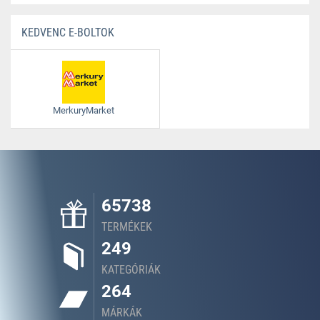
KEDVENC E-BOLTOK
MerkuryMarket
65738
TERMÉKEK
249
KATEGÓRIÁK
264
MÁRKÁK