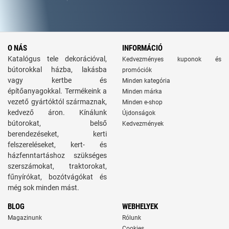
O NÁS
INFORMÁCIÓ
Katalógus tele dekorációval,
Kedvezményes kuponok és
bútorokkal házba, lakásba
promóciók
vagy kertbe és
Minden kategória
építőanyagokkal. Termékeink a
Minden márka
vezető gyártóktól származnak,
Minden e-shop
kedvező áron. Kínálunk
Újdonságok
bútorokat, belső
Kedvezmények
berendezéseket, kerti
felszereléseket, kert- és
házfenntartáshoz szükséges
szerszámokat, traktorokat,
fűnyírókat, bozótvágókat és
még sok minden mást.
BLOG
WEBHELYEK
Magazinunk
Rólunk
Cookies