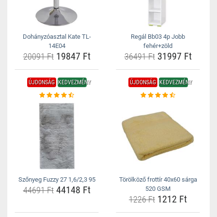
Dohányzóasztal Kate TL-
Regál Bb03 4p Jobb
14E04
fehér+zöld
19847 Ft
31997 Ft
20091 Ft
36491 Ft
ÚJDONSÁG
KEDVEZMÉNY
ÚJDONSÁG
KEDVEZMÉNY
Szőnyeg Fuzzy 27 1,6/2,3 95
Törölköző frottír 40x60 sárga
44148 Ft
44691 Ft
520 GSM
1212 Ft
1226 Ft