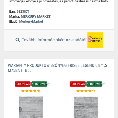
szőnyegek előnye a jó hővezetés, és padlófűtéshez is használható.
Ean:
6323871
Márka:
MERKURY MARKET
Eladó:
MerkuryMarket
További információkért az eladótól
WARIANTY PRODUKTÓW SZŐNYEG FRISEE LEGEND 0,8/1,5
M758A FTB66
ÚJDONSÁG
KEDVEZMÉNY
ÚJDONSÁG
KEDVEZMÉNY