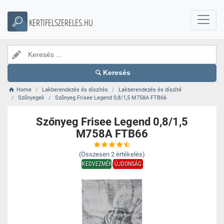
KERTIFELSZERELES.HU
Keresés
Home
Lakberendezés és díszítés
Lakberendezés és díszíté
Szőnyegek
Szőnyeg Frisee Legend 0,8/1,5 M758A FTB66
Szőnyeg Frisee Legend 0,8/1,5
M758A FTB66
(Összesen
2
értékelés)
KEDVEZMÉNY
ÚJDONSÁG