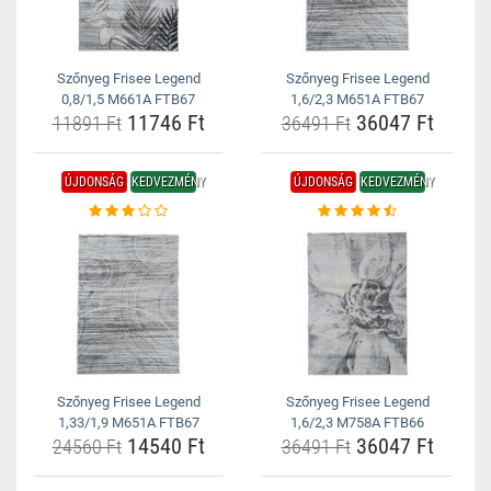
Szőnyeg Frisee Legend
Szőnyeg Frisee Legend
0,8/1,5 M661A FTB67
1,6/2,3 M651A FTB67
11746 Ft
36047 Ft
11891 Ft
36491 Ft
ÚJDONSÁG
KEDVEZMÉNY
ÚJDONSÁG
KEDVEZMÉNY
Szőnyeg Frisee Legend
Szőnyeg Frisee Legend
1,33/1,9 M651A FTB67
1,6/2,3 M758A FTB66
14540 Ft
36047 Ft
24560 Ft
36491 Ft