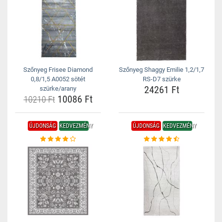
Szőnyeg Frisee Diamond
Szőnyeg Shaggy Emilie 1,2/1,7
0,8/1,5 A0052 sötét
RS-D7 szürke
24261 Ft
szürke/arany
10086 Ft
10210 Ft
ÚJDONSÁG
KEDVEZMÉNY
ÚJDONSÁG
KEDVEZMÉNY