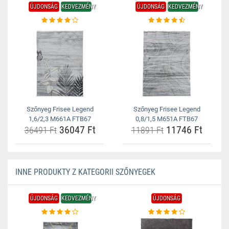
ÚJDONSÁG
KEDVEZMÉNY
ÚJDONSÁG
KEDVEZMÉNY
Szőnyeg Frisee Legend
Szőnyeg Frisee Legend
1,6/2,3 M661A FTB67
0,8/1,5 M651A FTB67
36047 Ft
11746 Ft
36491 Ft
11891 Ft
INNE PRODUKTY Z KATEGORII SZŐNYEGEK
ÚJDONSÁG
KEDVEZMÉNY
ÚJDONSÁG