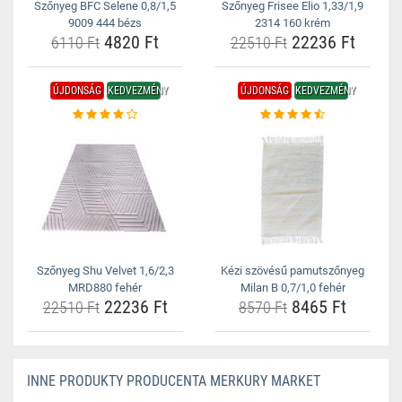
Szőnyeg BFC Selene 0,8/1,5
Szőnyeg Frisee Elio 1,33/1,9
9009 444 bézs
2314 160 krém
4820 Ft
22236 Ft
6110 Ft
22510 Ft
ÚJDONSÁG
KEDVEZMÉNY
ÚJDONSÁG
KEDVEZMÉNY
Szőnyeg Shu Velvet 1,6/2,3
Kézi szövésű pamutszőnyeg
MRD880 fehér
Milan B 0,7/1,0 fehér
22236 Ft
8465 Ft
22510 Ft
8570 Ft
INNE PRODUKTY PRODUCENTA MERKURY MARKET