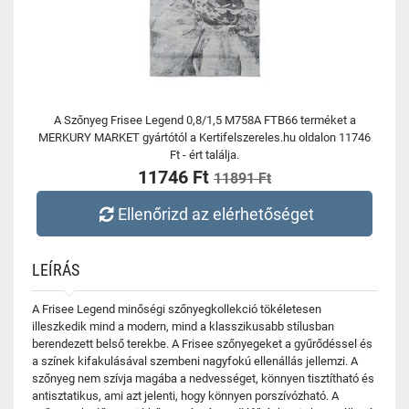
A Szőnyeg Frisee Legend 0,8/1,5 M758A FTB66 terméket a
MERKURY MARKET gyártótól a Kertifelszereles.hu oldalon 11746
Ft - ért találja.
11746 Ft
11891 Ft
Ellenőrizd az elérhetőséget
LEÍRÁS
A Frisee Legend minőségi szőnyegkollekció tökéletesen
illeszkedik mind a modern, mind a klasszikusabb stílusban
berendezett belső terekbe. A Frisee szőnyegeket a gyűrődéssel és
a színek kifakulásával szembeni nagyfokú ellenállás jellemzi. A
szőnyeg nem szívja magába a nedvességet, könnyen tisztítható és
antisztatikus, ami azt jelenti, hogy könnyen porszívózható. A