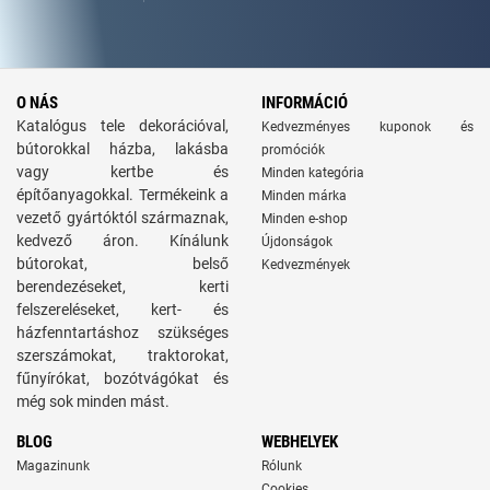
O NÁS
INFORMÁCIÓ
Katalógus tele dekorációval,
Kedvezményes kuponok és
bútorokkal házba, lakásba
promóciók
vagy kertbe és
Minden kategória
építőanyagokkal. Termékeink a
Minden márka
vezető gyártóktól származnak,
Minden e-shop
kedvező áron. Kínálunk
Újdonságok
bútorokat, belső
Kedvezmények
berendezéseket, kerti
felszereléseket, kert- és
házfenntartáshoz szükséges
szerszámokat, traktorokat,
fűnyírókat, bozótvágókat és
még sok minden mást.
BLOG
WEBHELYEK
Magazinunk
Rólunk
Cookies