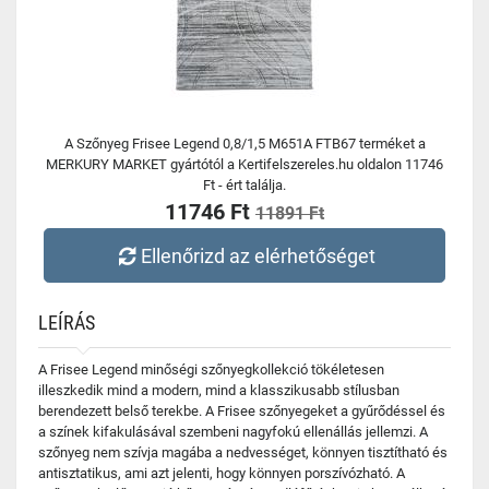
A Szőnyeg Frisee Legend 0,8/1,5 M651A FTB67 terméket a
MERKURY MARKET gyártótól a Kertifelszereles.hu oldalon 11746
Ft - ért találja.
11746 Ft
11891 Ft
Ellenőrizd az elérhetőséget
LEÍRÁS
A Frisee Legend minőségi szőnyegkollekció tökéletesen
illeszkedik mind a modern, mind a klasszikusabb stílusban
berendezett belső terekbe. A Frisee szőnyegeket a gyűrődéssel és
a színek kifakulásával szembeni nagyfokú ellenállás jellemzi. A
szőnyeg nem szívja magába a nedvességet, könnyen tisztítható és
antisztatikus, ami azt jelenti, hogy könnyen porszívózható. A