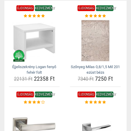
ÚJDONSÁG
KEDVEZMÉNY
ÚJDONSÁG
KEDVEZMÉNY
Éjjeliszekrény Logan fenyő
Szőnyeg Milas 0,8/1,5 Mil 201
fehér folt
ezüst bézs
22358 Ft
7250 Ft
22131 Ft
7340 Ft
ÚJDONSÁG
KEDVEZMÉNY
ÚJDONSÁG
KEDVEZMÉNY