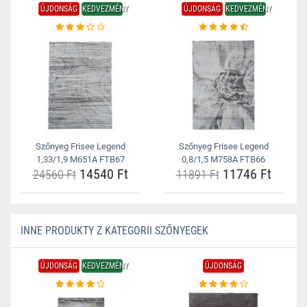
ÚJDONSÁG
KEDVEZMÉNY
ÚJDONSÁG
KEDVEZMÉNY
Szőnyeg Frisee Legend
Szőnyeg Frisee Legend
1,33/1,9 M651A FTB67
0,8/1,5 M758A FTB66
14540 Ft
11746 Ft
24560 Ft
11891 Ft
INNE PRODUKTY Z KATEGORII SZŐNYEGEK
ÚJDONSÁG
KEDVEZMÉNY
ÚJDONSÁG