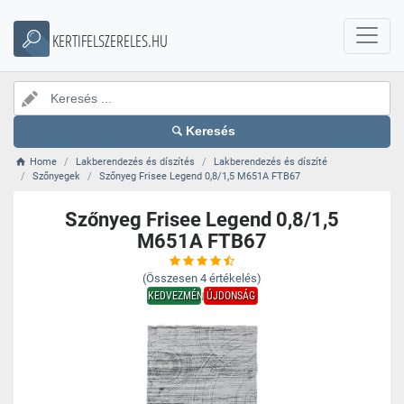
KERTIFELSZERELES.HU
Keresés
Home
Lakberendezés és díszítés
Lakberendezés és díszíté
Szőnyegek
Szőnyeg Frisee Legend 0,8/1,5 M651A FTB67
Szőnyeg Frisee Legend 0,8/1,5
M651A FTB67
(Összesen
4
értékelés)
KEDVEZMÉNY
ÚJDONSÁG