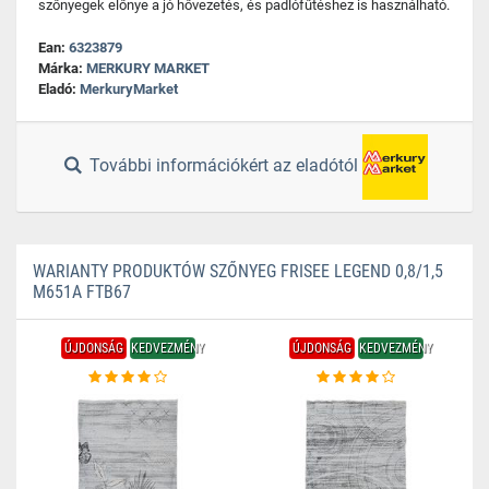
szőnyegek előnye a jó hővezetés, és padlófűtéshez is használható.
Ean:
6323879
Márka:
MERKURY MARKET
Eladó:
MerkuryMarket
További információkért az eladótól
WARIANTY PRODUKTÓW SZŐNYEG FRISEE LEGEND 0,8/1,5
M651A FTB67
ÚJDONSÁG
KEDVEZMÉNY
ÚJDONSÁG
KEDVEZMÉNY