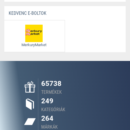
KEDVENC E-BOLTOK
MerkuryMarket
65738
TERMÉKEK
249
KATEGÓRIÁK
264
MÁRKÁK