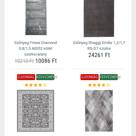
Szőnyeg Frisee Diamond
Szőnyeg Shaggy Emilie 1,2/1,7
0,8/1,5 A0052 sötét
RS-D7 szürke
24261 Ft
szürke/arany
10086 Ft
10210 Ft
ÚJDONSÁG
KEDVEZMÉNY
ÚJDONSÁG
KEDVEZMÉNY