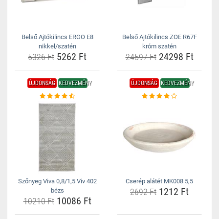
Belső Ajtókilincs ERGO E8
Belső Ajtókilincs ZOE R67F
nikkel/szatén
króm szatén
5262 Ft
24298 Ft
5326 Ft
24597 Ft
ÚJDONSÁG
KEDVEZMÉNY
ÚJDONSÁG
KEDVEZMÉNY
Szőnyeg Viva 0,8/1,5 Viv 402
Cserép alátét MK008 5,5
1212 Ft
bézs
2692 Ft
10086 Ft
10210 Ft