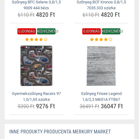
Szőnyeg BFC Selene 0,8/1,5
Szőnyeg BCF Kronos 0,8/1,5
9009 444 bézs
7035 333 szürke
4820 Ft
4820 Ft
6110 Ft
6110 Ft
ÚJDONSÁG
KEDVEZMÉNY
ÚJDONSÁG
KEDVEZMÉNY
Gyermekszőnyeg Racers 97
Szőnyeg Frisee Legend
1,0/1,65 szürke
1,6/2,3 M651A FTB67
9276 Ft
36047 Ft
9390 Ft
36491 Ft
INNE PRODUKTY PRODUCENTA MERKURY MARKET